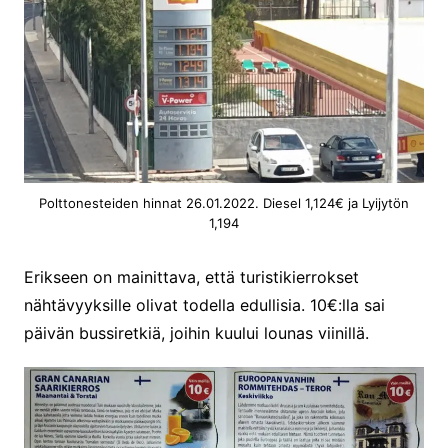
Polttonesteiden hinnat 26.01.2022. Diesel 1,124€ ja Lyijytön
1,194
Erikseen on mainittava, että turistikierrokset
nähtävyyksille olivat todella edullisia. 10€:lla sai
päivän bussiretkiä, joihin kuului lounas viinillä.