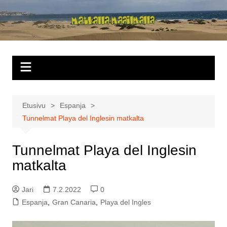
Siirry
sisältöön
Matkalla
maailmalla
Etusivu
Espanja
Tunnelmat Playa del Inglesin matkalta
Tunnelmat Playa del Inglesin
matkalta
Jari
7.2.2022
0
Espanja
,
Gran Canaria
,
Playa del Ingles