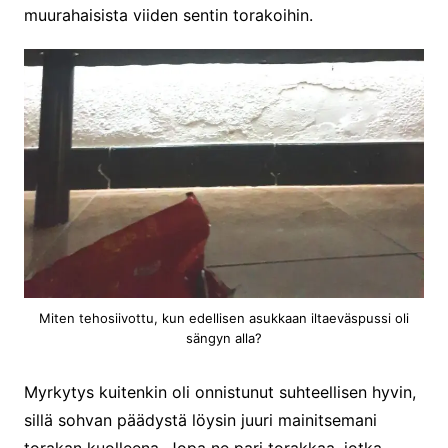
muurahaisista viiden sentin torakoihin.
Miten tehosiivottu, kun edellisen asukkaan iltaeväspussi oli
sängyn alla?
Myrkytys kuitenkin oli onnistunut suhteellisen hyvin,
sillä sohvan päädystä löysin juuri mainitsemani
torakan kuolleena. Jopa ne pari torakkaa, jotka