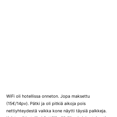
Laattojen pinta irti
WiFi oli hotellissa onneton. Jopa maksettu
(15€/14pv). Pätki ja oli pitkiä aikoja pois
nettiyhteydestä vaikka kone näytti täysiä palkkeja.