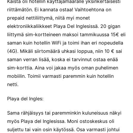
Kaista oli hotellin käyttäjämäärälle yksinkertaisesti
riittämätön. Ei kannata ostaa! Vaihtoehtona on
prepaid nettiliittymä, niitä myi monet
elektroniikkaliikkeet Playa Del Inglesissä. 20 gigan
liittymä sim-kortteineen maksoi tammikuussa 15€ eli
saman kuin hotellin WiFi ja toimi ihan eri nopeudella
(4G). Mikäli siirtomäärä uhkasi loppua, niin 10 € sai
saman verran lisää, koska ei tarvinnut ostaa enää
sim-korttia. Aina voi jakaa myös oman puhelimen
mobiilin. Toimii varmasti paremmin kuin hotellin
netti.
Playa del Ingles:
Sama rähjäisyys tai paremminkin kuluneisuus näkyi
myös Playa del Inglesissa. Moni ostoskeskus oli
suljettu tai vain osin käytössä. Osa varmasti johtui