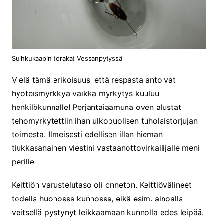
Suihkukaapin torakat Vessanpytyssä
Vielä tämä erikoisuus, että respasta antoivat
hyöteismyrkkyä vaikka myrkytys kuuluu
henkilökunnalle! Perjantaiaamuna oven alustat
tehomyrkytettiin ihan ulkopuolisen tuholaistorjujan
toimesta. Ilmeisesti edellisen illan hieman
tiukkasanainen viestini vastaanottovirkailijalle meni
perille.
Keittiön varustelutaso oli onneton. Keittiövälineet
todella huonossa kunnossa, eikä esim. ainoalla
veitsellä pystynyt leikkaamaan kunnolla edes leipää.