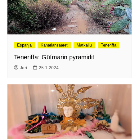
Espanja
Kanariansaaret
Matkailu
Teneriffa
Teneriffa: Güímarin pyramidit
Jari
25.1.2024