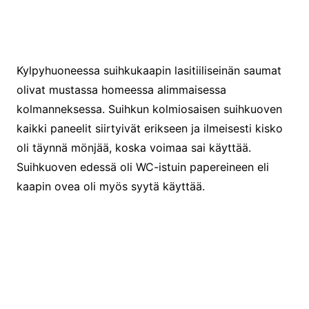
Ilma (ja ötökät) sisään
Kylpyhuoneessa suihkukaapin lasitiiliseinän saumat
olivat mustassa homeessa alimmaisessa
kolmanneksessa. Suihkun kolmiosaisen suihkuoven
kaikki paneelit siirtyivät erikseen ja ilmeisesti kisko
oli täynnä mönjää, koska voimaa sai käyttää.
Suihkuoven edessä oli WC-istuin papereineen eli
kaapin ovea oli myös syytä käyttää.