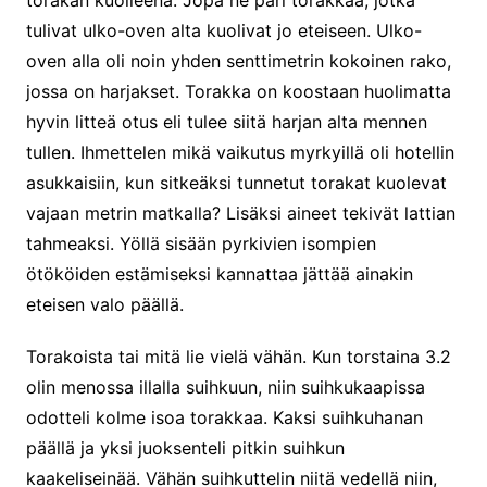
tulivat ulko-oven alta kuolivat jo eteiseen. Ulko-
oven alla oli noin yhden senttimetrin kokoinen rako,
jossa on harjakset. Torakka on koostaan huolimatta
hyvin litteä otus eli tulee siitä harjan alta mennen
tullen. Ihmettelen mikä vaikutus myrkyillä oli hotellin
asukkaisiin, kun sitkeäksi tunnetut torakat kuolevat
vajaan metrin matkalla? Lisäksi aineet tekivät lattian
tahmeaksi. Yöllä sisään pyrkivien isompien
ötököiden estämiseksi kannattaa jättää ainakin
eteisen valo päällä.
Torakoista tai mitä lie vielä vähän. Kun torstaina 3.2
olin menossa illalla suihkuun, niin suihkukaapissa
odotteli kolme isoa torakkaa. Kaksi suihkuhanan
päällä ja yksi juoksenteli pitkin suihkun
kaakeliseinää. Vähän suihkuttelin niitä vedellä niin,