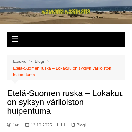
Siirry
sisältöön
Matkalla
maailmalla
Etusivu
Blogi
Etelä-Suomen ruska – Lokakuu on syksyn väriloiston
huipentuma
Etelä-Suomen ruska – Lokakuu
on syksyn väriloiston
huipentuma
Jari
12.10.2025
1
Blogi