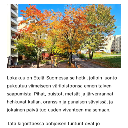
Lokakuu on Etelä-Suomessa se hetki, jolloin luonto
pukeutuu viimeiseen väriloistoonsa ennen talven
saapumista. Pihat, puistot, metsät ja järvenrannat
hehkuvat kullan, oranssin ja punaisen sävyissä, ja
jokainen päivä tuo uuden vivahteen maisemaan.
Tätä kirjoittaessa pohjoisen tunturit ovat jo