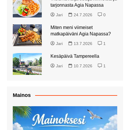
tarjonnasta Agia Napassa
Jari
24.7.2026
0
Miten meni viimeiset
matkapäiväni Agia Napassa?
Jari
13.7.2026
1
Kesäpäivä Tampereella
Jari
10.7.2026
1
Mainos