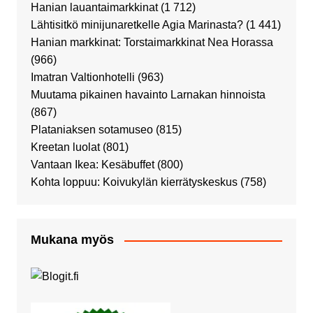
Hanian lauantaimarkkinat
(1 712)
Lähtisitkö minijunaretkelle Agia Marinasta?
(1 441)
Hanian markkinat: Torstaimarkkinat Nea Horassa
(966)
Imatran Valtionhotelli
(963)
Muutama pikainen havainto Larnakan hinnoista
(867)
Plataniaksen sotamuseo
(815)
Kreetan luolat
(801)
Vantaan Ikea: Kesäbuffet
(800)
Kohta loppuu: Koivukylän kierrätyskeskus
(758)
Mukana myös