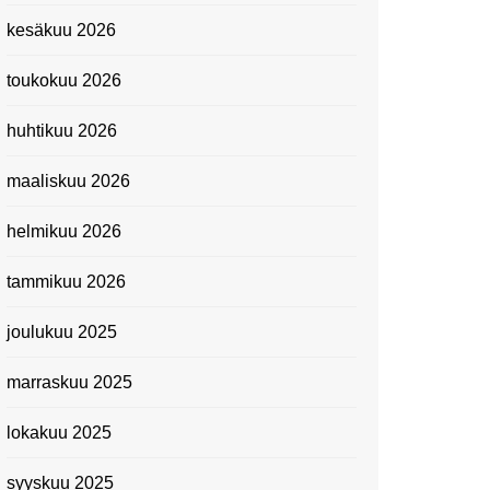
Kevätmessuilla 2024
kesäkuu 2026
Caravan 2024 -messut
toukokuu 2026
Matkamessuilla 2024:
Lauantain tunnelmat
huhtikuu 2026
Matkamessut 2024:
pikapalat perjantailta
maaliskuu 2026
Suomen kansallismuseo
helmikuu 2026
Kiasma: Dineo Seshee
Raisibe Bopapen näyttelyn
tammikuu 2026
avaisissa 5.10.2023
joulukuu 2025
marraskuu 2025
lokakuu 2025
syyskuu 2025