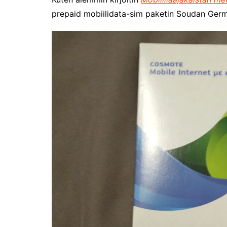
Puoli vuotta kollien kanssa
prepaid mobiilidata-sim paketin Soudan Germ
Tarinoita rakkaudesta -
valokuvanäyttely
Vene 26 Båt – kevättä
Helsingin messuhallissa
SYÖ! -viikot alkoivat
Tunnelmia Caravan 2026 -
messuilta (ja hieman
Matkamessuiltakin)
Hyvää Tuomaan päivää!
Culinary Dreamscapes -
näyttely
Puolivuotta!
Oletko jo käynyt?
Kirjamessut 2025
The art of Sailing
Kävitkö I love me messuilla?