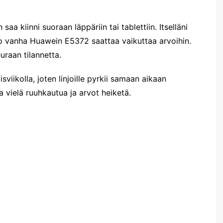
saa kiinni suoraan läppäriin tai tablettiin. Itselläni
uo vanha Huawein E5372 saattaa vaikuttaa arvoihin.
uraan tilannetta.
isviikolla, joten linjoille pyrkii samaan aikaan
vielä ruuhkautua ja arvot heiketä.