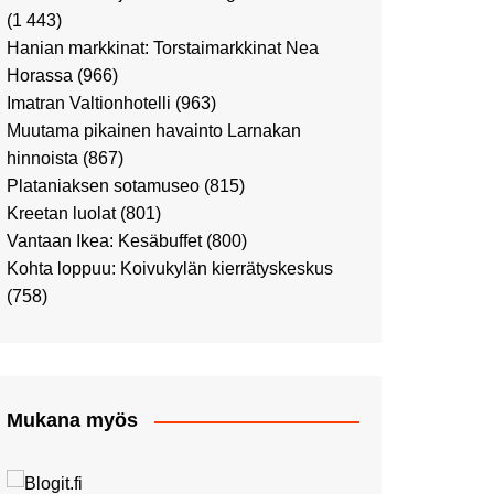
Ostosristeilyllä Viking
(1 443)
XPRSillä
Hanian markkinat: Torstaimarkkinat Nea
Peppi Pitkätossu -
Horassa
(966)
näyttelyssä
Imatran Valtionhotelli
(963)
Tutustu Vuoden Luontokuviin
Muutama pikainen havainto Larnakan
Kaaressa
hinnoista
(867)
Kulttuuria Kaaressa
Plataniaksen sotamuseo
(815)
Aikamatka 80-luvulle: I love
Kreetan luolat
(801)
8-bit
Vantaan Ikea: Kesäbuffet
(800)
Upea Didrichsenin
Kohta loppuu: Koivukylän kierrätyskeskus
taidemuseo
(758)
Joulutunnelmaa Tuomaan
Markkinoilla
Punk museo ja muutama
muu kulttuurinähtävyys
Mukana myös
Ostosristeily Tallinnaan
Kirjamessut sekä Viini &
Ruoka 2024