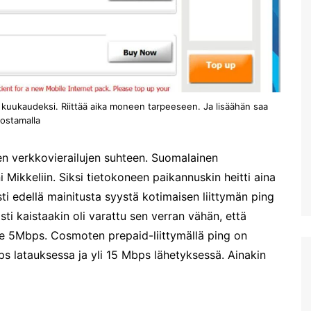
Plataniaksen sotamuseo
Kreetan kasvitieteellinen
puisto & puutarha
Toisena pääsiäispäivänä
Haniassa
n kuukaudeksi. Riittää aika moneen tarpeeseen. Ja lisäähän saa
Stavros ja muutama muu
uimaranta Akrotirillä
ostamalla
Prevelin palmuranta ja
Kourtalioti rotko
n verkkovierailujen suhteen. Suomalainen
Mikkeliin. Siksi tietokoneen paikannuskin heitti aina
Spinalonga
sti edellä mainitusta syystä kotimaisen liittymän ping
Koettua Kreetalla: Paikallinen
mobiili internet
asti kaistaakin oli varattu sen verran vähän, että
lle 5Mbps. Cosmoten prepaid-liittymällä ping on
Hanian lauantaimarkkinat
s latauksessa ja yli 15 Mbps lähetyksessä. Ainakin
Kreetan nähtävyyksiä:
Myyttinen Polyrrhenia
Knossos