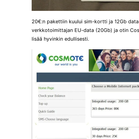
Riiviöt
Cruise Expo -messuilla
20€:n pakettiin kuului sim-kortti ja 12Gb dat
Timantti Entressessä
verkkotoimittajan EU-data (20Gb) ja otin Cosmo
Kesällä Gumbostrandissa
lisää hyvinkin edullisesti.
Kuvajournalismin parhaat
2024
Somero, kesäkaupunki?
Hyvää Syntymäpäivää 475-
vuotias Helsinki!
Suomen ensimmäinen
Grand Travel Award -
palkintogaala
Maailma kylässä -
festivaalissa
Venekansan ehkä odotetuin
tapahtuma on alkanut