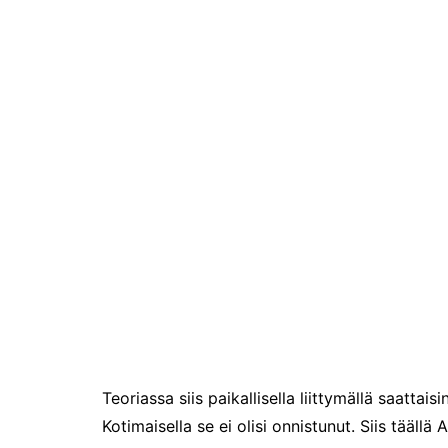
pikapalat perjantailta
Matkamessut 19-21.1.2024
Teoriassa siis paikallisella liittymällä saattai
Kotimaisella se ei olisi onnistunut. Siis täällä 