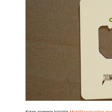
Olli ja Eino vuoden!
se
Vuoden ensimmäinen
Pa
etelänmatka
pa
Oletko tutustunut Malmin
Ag
kierrätyskeskuksen
ym
myymälään?
Th
Vihdoinkin kevät!
Na
me
Pitkästä aikaa: Poliisi
It
Näe Finnish Photo Awards
Na
2025 kilpailun palkitut
valokuvat
Ag
ra
Hyvää Pääsiäistä 2026!
La
Miksi siirretään kelloja?
Ni
Oletko käynyt lounaalla
Itiksessä?
Pa
Lounaalla Osaka
Teppanyakissa
Kuten aiemmin kirjoitin
Mobiililaajakaistan me