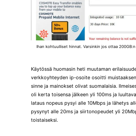
Ensi kertaa: Helsingin
erämessut
Caravan 2025 Helsingin
messukeskuksessa
Ajatuksia Matka 2025
matkamessuilta
Ihan kohtuulliset hinnat. Varsinkin jos ottaa 200GB:
Matkamessut alkavat
perjantaina 17.1.2025!
Joulutunnelmaa Tuomaan
Markkinoilla
Käytössä huomasin heti muutaman erilaisuude
verkkoyhteyden ip-osoite osoitti muistaakseni 
Kenelle sinä sytytät
kynttilän?
sinne ja mainokset olivat suomalaisia. Ilmeise
Kirjamessut sekä Viini &
oli kerta toisensa jälkeen yli 100ms ja luultav
Ruoka 2024
lataus nopeus pysyi alle 10Mbps ja lähetys a
Caravan 2024 -messut
pysynyt alle 20ms ja siirtonopeudet yli 20Mbp
Matkamessuilla 2024:
toistaiseksi.
Lauantain tunnelmat
Matkamessut 2024: