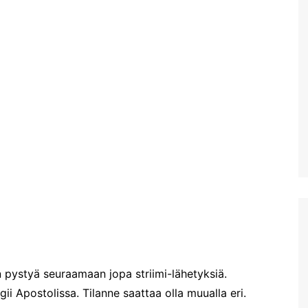
Mobiililaajakaistan
metsästys ja Thériso
Réthymno
Hanian markkinat:
Torstaimarkkinat Nea
Horassa
Kalyves ja paluumatkalla
Aptera Koulesin linnoitus
Apteran muinaisalue
Huhtikuussa Elafonississa ja
Falassarnassa
Vuoden ensimmäinen
Kreikan matka
sin pystyä seuraamaan jopa striimi-lähetyksiä.
Agii Apostolissa. Tilanne saattaa olla muualla eri.