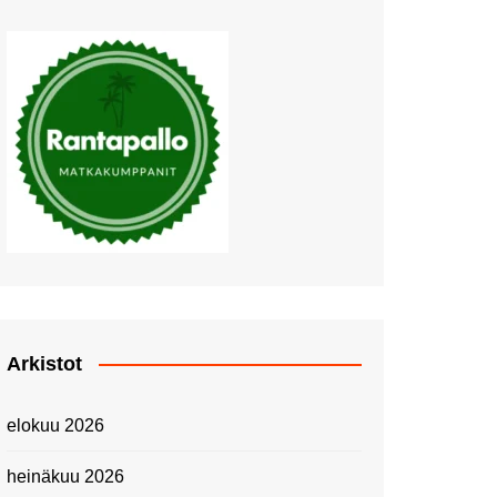
Muutosten tuulet puhaltavat
Nyt pääsee Palettilammelle!
Kesäretki kartanolle
The Tall Ships Races
Helsinki 2024
Piknik Buffeella Viking
Cinderellalla
Juhannuskävelyllä
Kuninkaantammessa
Kesän ensimmäinen
Linnanmäkipäivä
Onnea 474 -vuotias Helsinki
Arkistot
Taianomainen Laivavierailu –
Kuvittele ylellinen seikkailu
elokuu 2026
merellä!
Lähimatkailua: Pitkäkosken
heinäkuu 2026
luontopolut