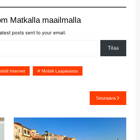
om Matkalla maailmalla
atest posts sent to your email.
Tilaa
biili Internet
Mobiili Laajakaista
Seuraava