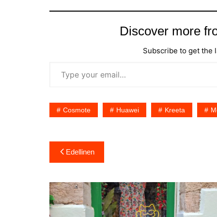
Discover more fr
Subscribe to get the l
Type your email…
Cosmote
Huawei
Kreeta
Mo
Artikkelien
Edellinen
selaus