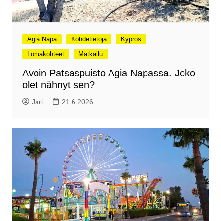
Agia Napa
Kohdetietoja
Kypros
Lomakohteet
Matkailu
Avoin Patsaspuisto Agia Napassa. Joko
olet nähnyt sen?
Jari
21.6.2026