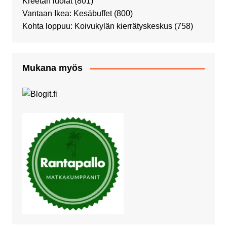
Kreetan luolat
(801)
Vantaan Ikea: Kesäbuffet
(800)
Kohta loppuu: Koivukylän kierrätyskeskus
(758)
Mukana myös