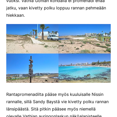
vuoksi. Vathia Gonian kohdalla ei promenadi enää
jatku, vaan kivetty polku loppuu rannan pehmeään
hiekkaan.
Rantapromenadilta pääse myös kuuluisalle Nissin
rannalle, sillä Sandy Baystä vie kivetty polku rannan
länsipäästä. Sitä pitkin pääsee myös niemellä
olevalle Vathian auringonlaskun näköalapisteelle.