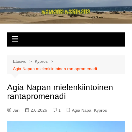
Siirry
sisältöön
Matkalla
maailmalla
Etusivu
Kypros
Agia Napan mielenkiintoinen rantapromenadi
Agia Napan mielenkiintoinen
rantapromenadi
Jari
2.6.2026
1
Agia Napa
,
Kypros