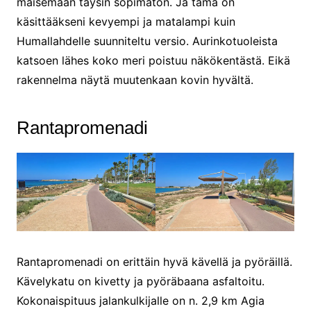
maisemaan täysin sopimaton. Ja tämä on
käsittääkseni kevyempi ja matalampi kuin
Humallahdelle suunniteltu versio. Aurinkotuoleista
katsoen lähes koko meri poistuu näkökentästä. Eikä
rakennelma näytä muutenkaan kovin hyvältä.
Rantapromenadi
Rantapromenadi on erittäin hyvä kävellä ja pyöräillä.
Kävelykatu on kivetty ja pyöräbaana asfaltoitu.
Kokonaispituus jalankulkijalle on n. 2,9 km Agia