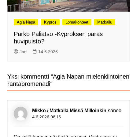
Agia Napa
Kypros
Lomakohteet
Matkailu
Parko Paliatso -Kyproksen paras
huvipuisto?
Jari
14.6.2026
Yksi kommentti “
Agia Napan mielenkiintoinen
rantapromenadi
”
Mikko / Matkalla Missä Milloinkin
sanoo:
4.6.2026 08:15
On kyllä kauniin näköistä tuo vesi. Vastaavaa ei