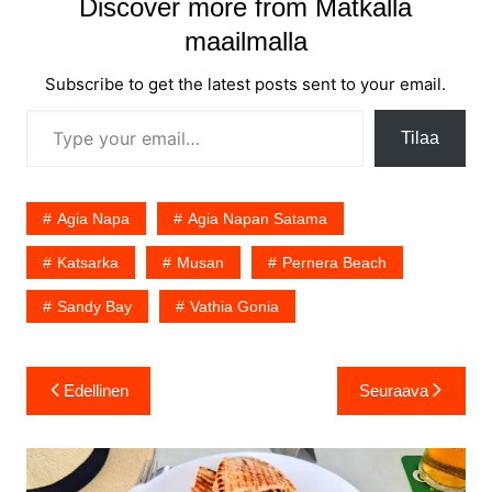
Discover more from Matkalla
maailmalla
Subscribe to get the latest posts sent to your email.
Type your email…
Tilaa
Agia Napa
Agia Napan Satama
Katsarka
Musan
Pernera Beach
Sandy Bay
Vathia Gonia
Artikkelien
Edellinen
Seuraava
selaus