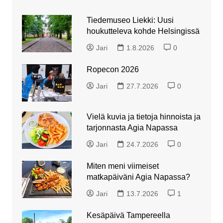
Tiedemuseo Liekki: Uusi
houkutteleva kohde Helsingissä
Jari
1.8.2026
0
Ropecon 2026
Jari
27.7.2026
0
Vielä kuvia ja tietoja hinnoista ja
tarjonnasta Agia Napassa
Jari
24.7.2026
0
Miten meni viimeiset
matkapäiväni Agia Napassa?
Jari
13.7.2026
1
Kesäpäivä Tampereella