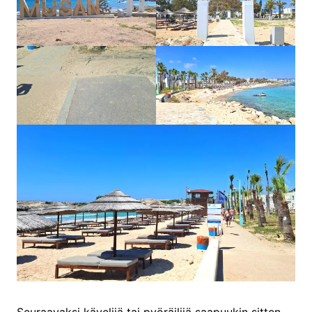
Seuraavaksi kävelijä tai pyöräilijä saapuukin sitten