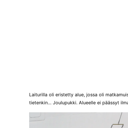
2024
Somero, kesäkaupunki?
Hyvää Syntymäpäivää 475-
vuotias Helsinki!
Suomen ensimmäinen
Grand Travel Award -
palkintogaala
Maailma kylässä -
festivaalissa
Venekansan ehkä odotetuin
tapahtuma on alkanut
Ensi kertaa: Helsingin
erämessut
Laiturilla oli eristetty alue, jossa oli matka
Caravan 2025 Helsingin
tietenkin… Joulupukki. Alueelle ei päässyt ilm
messukeskuksessa
Ajatuksia Matka 2025
matkamessuilta
Matkamessut alkavat