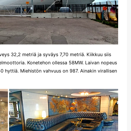
veys 32,2 metriä ja syväys 7,70 metriä. Kiikkuu siis
selmoottoria. Konetehon ollessa 58MW. Laivan nopeus
0 hyttiä. Miehistön vahvuus on 987. Ainakin virallisen