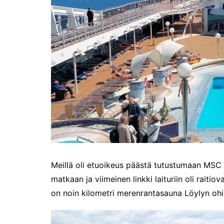
me
Pitkästä aikaa: Poliisi
It
Näe Finnish Photo Awards
Na
2025 kilpailun palkitut
valokuvat
Ag
ra
Hyvää Pääsiäistä 2026!
La
Miksi siirretään kelloja?
Ni
Oletko käynyt lounaalla
Itiksessä?
Pa
Lounaalla Osaka
Teppanyakissa
Puoli vuotta kollien kanssa
Tarinoita rakkaudesta -
Meillä oli etuoikeus päästä tutustumaan MS
valokuvanäyttely
matkaan ja viimeinen linkki laituriin oli rai
Vene 26 Båt – kevättä
on noin kilometri merenrantasauna Löylyn ohi L
Helsingin messuhallissa
SYÖ! -viikot alkoivat