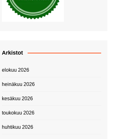
Piknik Buffeella Viking
Cinderellalla
Juhannuskävelyllä
Kuninkaantammessa
Kesän ensimmäinen
Linnanmäkipäivä
Onnea 474 -vuotias Helsinki
Arkistot
Taianomainen Laivavierailu –
Kuvittele ylellinen seikkailu
elokuu 2026
merellä!
Lähimatkailua: Pitkäkosken
heinäkuu 2026
luontopolut
Kevätmessuilla 2024
kesäkuu 2026
Caravan 2024 -messut
toukokuu 2026
Matkamessuilla 2024:
Lauantain tunnelmat
huhtikuu 2026
Matkamessut 2024:
pikapalat perjantailta