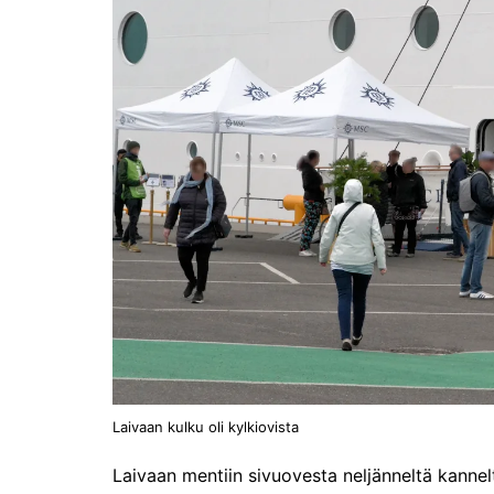
perjantaina 17.1.2025!
Joulutunnelmaa Tuomaan
Markkinoilla
Kenelle sinä sytytät
kynttilän?
Kirjamessut sekä Viini &
Ruoka 2024
Caravan 2024 -messut
Matkamessuilla 2024:
Lauantain tunnelmat
Matkamessut 2024:
pikapalat perjantailta
Matkamessut 19-21.1.2024
Laivaan kulku oli kylkiovista
Laivaan mentiin sivuovesta neljänneltä kannelta