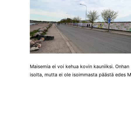
Tunnelmia Caravan 2026 -
messuilta (ja hieman
Matkamessuiltakin)
Hyvää Tuomaan päivää!
Culinary Dreamscapes -
näyttely
Puolivuotta!
Oletko jo käynyt?
Kirjamessut 2025
Maisemia ei voi kehua kovin kauniiksi. Onhan 
The art of Sailing
isolta, mutta ei ole isoimmasta päästä edes M
Kävitkö I love me messuilla?
Riiviöt
Cruise Expo -messuilla
Timantti Entressessä
Kesällä Gumbostrandissa
Kuvajournalismin parhaat