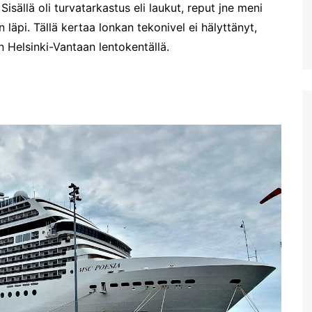
Sisällä oli turvatarkastus eli laukut, reput jne meni
Aptera Koulesin linnoitus
n läpi. Tällä kertaa lonkan tekonivel ei hälyttänyt,
Apteran muinaisalue
n Helsinki-Vantaan lentokentällä.
Huhtikuussa Elafonississa ja
Falassarnassa
Vuoden ensimmäinen
Kreikan matka