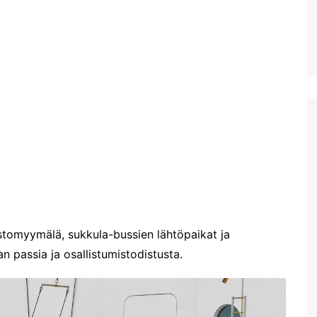
Diktin luola Kreetalla
Kreetan isoin akvaario:
Cretaquarium Gournesissa
Potamoksen ranta Maliassa
Matala helteen kourissa
Hersonissoksessa
kesäkauden 2022 alussa
Hanian länsipuolen lähirannat
Iraklionin arkeologinen
museo
Plataniaksen sotamuseo
muistomyymälä, sukkula-bussien lähtöpaikat ja
Kreetan kasvitieteellinen
an passia ja osallistumistodistusta.
puisto & puutarha
Toisena pääsiäispäivänä
Haniassa
Stavros ja muutama muu