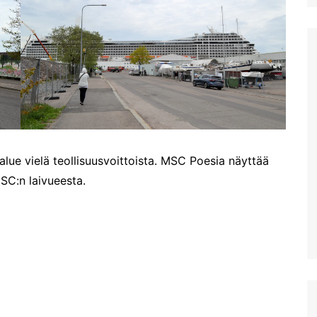
maalaismaisemaa ja kylää
Larnakan hinnoista
Patikkaretkellä Agia
Ensikokemukset Larnakasta
Marinassa. Osa 2: 4,2km
lenkki Oliivilehdoissa
Viimein kohti Kyprosta
Patikkaretkellä Agia
Kohta mennään -Kypros
Marinassa
kutsuu
Labyrintti-puisto
Hersonissoksessa
Acqua Plus. Kreetan suurin
alue vielä teollisuusvoittoista. MSC Poesia näyttää
vesipuisto?
SC:n laivueesta.
Hanian näköalakahvila
Koukouvaya ja Sunset
beach
Plataniaksen virkistysalue:
Agia Lake
Kreetan vanhin kaupunki
Lyttos
Kato Zakros Kreetan
itäpäässä