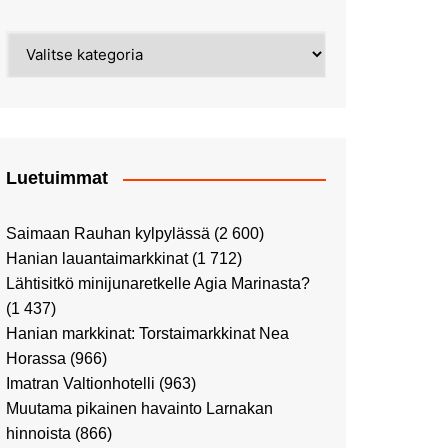
Street Art -pyhiinvaelluksella
Kahvilla Helkatissa
Myyrmäessä
Kategoriat
Värien sinfonian alkusoitto:
Ilmailumuseossa
Alppiruusupuiston
vaalipäivänä
herääminen kevääseen
Uusi UFF -myymälä avasi
ovensa kauppakeskus
Kaaressa
Luetuimmat
Vierailulla Hakasalmen
huvilalla
Saimaan Rauhan kylpylässä
(2 600)
Huutokauppa-auton tarina
Hanian lauantaimarkkinat
(1 712)
jatkuu
Lähtisitkö minijunaretkelle Agia Marinasta?
Ostosristeilyllä Viking
(1 437)
XPRSillä
Hanian markkinat: Torstaimarkkinat Nea
Peppi Pitkätossu -
Horassa
(966)
näyttelyssä
Imatran Valtionhotelli
(963)
Tutustu Vuoden Luontokuviin
Muutama pikainen havainto Larnakan
Kaaressa
hinnoista
(866)
Kulttuuria Kaaressa