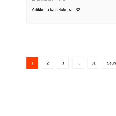
Artikkelin katselukerrat: 32
Artikkelien
1
2
3
…
31
Seur
sivutus