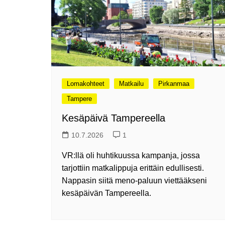
2024
Somero, kesäkaupunki?
Hyvää Syntymäpäivää 475-
vuotias Helsinki!
Suomen ensimmäinen
Grand Travel Award -
palkintogaala
Lomakohteet
Matkailu
Pirkanmaa
Maailma kylässä -
Tampere
festivaalissa
Kesäpäivä Tampereella
Venekansan ehkä odotetuin
tapahtuma on alkanut
10.7.2026
1
Ensi kertaa: Helsingin
VR:llä oli huhtikuussa kampanja, jossa
erämessut
tarjottiin matkalippuja erittäin edullisesti.
Caravan 2025 Helsingin
Nappasin siitä meno-paluun viettääkseni
messukeskuksessa
kesäpäivän Tampereella.
Ajatuksia Matka 2025
matkamessuilta
Matkamessut alkavat