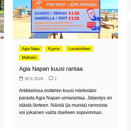
Diktin luola Kreetalla
Kreetan isoin akvaario:
Cretaquarium Gournesissa
Potamoksen ranta Maliassa
Matala helteen kourissa
Agia Napa
Kypros
Lomakohteet
Hersonissoksessa
kesäkauden 2022 alussa
Matkailu
Hanian länsipuolen lähirannat
Agia Napan kuusi rantaa
Iraklionin arkeologinen
30.6.2026
2
museo
Artikkelissa esittelen kuusi mielestäni
Plataniaksen sotamuseo
parasta Agia Napan uimarantaa. Järjestys on
Kreetan kasvitieteellinen
idästä länteen. Näistä (ja muista) rannoista
puisto & puutarha
voi jokainen valita itselleen sopivimman.
Toisena pääsiäispäivänä
Haniassa
Stavros ja muutama muu