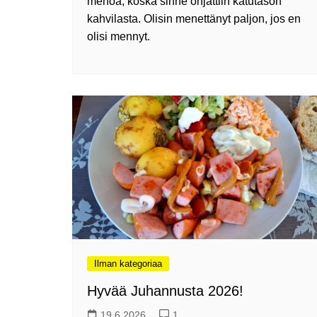
menoa, koska sinne ohjattiin katutason
kahvilasta. Olisin menettänyt paljon, jos en
olisi mennyt.
Ilman kategoriaa
Hyvää Juhannusta 2026!
19.6.2026
1