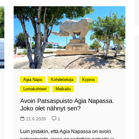
uimaranta Akrotirillä
Prevelin palmuranta ja
Kourtalioti rotko
Spinalonga
Koettua Kreetalla: Paikallinen
mobiili internet
Hanian lauantaimarkkinat
Kreetan nähtävyyksiä:
Myyttinen Polyrrhenia
Agia Napa
Kohdetietoja
Kypros
Knossos
Lomakohteet
Matkailu
Mobiililaajakaistan
metsästys ja Thériso
Avoin Patsaspuisto Agia Napassa.
Joko olet nähnyt sen?
Réthymno
Hanian markkinat:
21.6.2026
1
Torstaimarkkinat Nea
Horassa
Luin jostakin, että Agia Napassa on avoin
Kalyves ja paluumatkalla