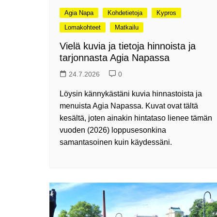
Tunnelmia Caravan 2026 -
Agia Napa
Kohdetietoja
Kypros
messuilta (ja hieman
Matkamessuiltakin)
Lomakohteet
Matkailu
Hyvää Tuomaan päivää!
Vielä kuvia ja tietoja hinnoista ja
Culinary Dreamscapes -
tarjonnasta Agia Napassa
näyttely
24.7.2026
0
Puolivuotta!
Löysin kännykästäni kuvia hinnastoista ja
Oletko jo käynyt?
Kirjamessut 2025
menuista Agia Napassa. Kuvat ovat tältä
kesältä, joten ainakin hintataso lienee tämän
The art of Sailing
vuoden (2026) loppusesonkina
Kävitkö I love me messuilla?
samantasoinen kuin käydessäni.
Riiviöt
Cruise Expo -messuilla
Timantti Entressessä
Kesällä Gumbostrandissa
Kuvajournalismin parhaat