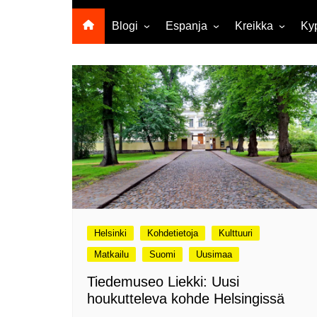
Blogi
Espanja
Kreikka
Ky
Ropecon 2026
Kanariansaaret
Kreeta
Vie
ja
Helsinkipäivänä oli tarjolla
Rodos
musiikkia, taidetta ja kesän
Mi
ensitunnelmia
ma
Maailma kylässä -festivaali
Ag
Tekoälyä
Am
matkasuunnittelussa?
M
Väärä väri valokuvanäyttely
Av
Na
Olli ja Eino vuoden!
se
Vuoden ensimmäinen
Pa
Helsinki
Kohdetietoja
Kulttuuri
etelänmatka
pa
Matkailu
Suomi
Uusimaa
Oletko tutustunut Malmin
Ag
kierrätyskeskuksen
ym
Tiedemuseo Liekki: Uusi
myymälään?
houkutteleva kohde Helsingissä
Th
Vihdoinkin kevät!
Na