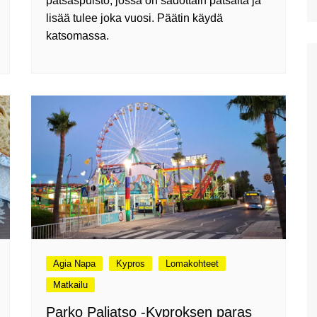
patsaspuisto, jossa on sadottain patsaita ja
Aptera Koulesin linnoitus
lisää tulee joka vuosi. Päätin käydä
Apteran muinaisalue
katsomassa.
Huhtikuussa Elafonississa ja
Falassarnassa
Vuoden ensimmäinen
Kreikan matka
Agia Napa
Kypros
Lomakohteet
Matkailu
Parko Paliatso -Kyproksen paras