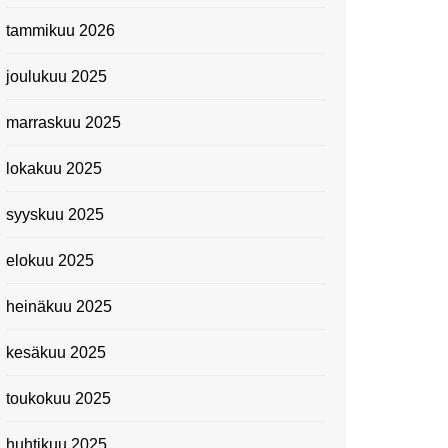
tammikuu 2026
Suomen kansallismuseo
Kiasma: Dineo Seshee
joulukuu 2025
Raisibe Bopapen näyttelyn
avaisissa 5.10.2023
marraskuu 2025
lokakuu 2025
syyskuu 2025
elokuu 2025
heinäkuu 2025
kesäkuu 2025
toukokuu 2025
huhtikuu 2025