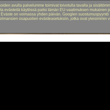
iden avulla palvelumme toimivat toivotulla tavalla ja sisältömme
uita evästeitä käytössä paitsi tämän EU-vaatimuksen mukainen 
u. Eväste on voimassa yhden päivän. Googlen suostumuspyyntö l
olmansien osapuolien evästeasetuksiin, jotka ovat yleisimmin v