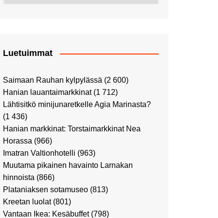
Street Art -pyhiinvaelluksella
Kahvilla Helkatissa
Myyrmäessä
Värien sinfonian alkusoitto:
Ilmailumuseossa
Alppiruusupuiston
vaalipäivänä
herääminen kevääseen
Luetuimmat
Uusi UFF -myymälä avasi
ovensa kauppakeskus
Kaaressa
Saimaan Rauhan kylpylässä
(2 600)
Hanian lauantaimarkkinat
(1 712)
Vierailulla Hakasalmen
huvilalla
Lähtisitkö minijunaretkelle Agia Marinasta?
(1 436)
Huutokauppa-auton tarina
jatkuu
Hanian markkinat: Torstaimarkkinat Nea
Horassa
(966)
Ostosristeilyllä Viking
XPRSillä
Imatran Valtionhotelli
(963)
Muutama pikainen havainto Larnakan
Peppi Pitkätossu -
näyttelyssä
hinnoista
(866)
Plataniaksen sotamuseo
(813)
Tutustu Vuoden Luontokuviin
Kaaressa
Kreetan luolat
(801)
Vantaan Ikea: Kesäbuffet
(798)
Kulttuuria Kaaressa