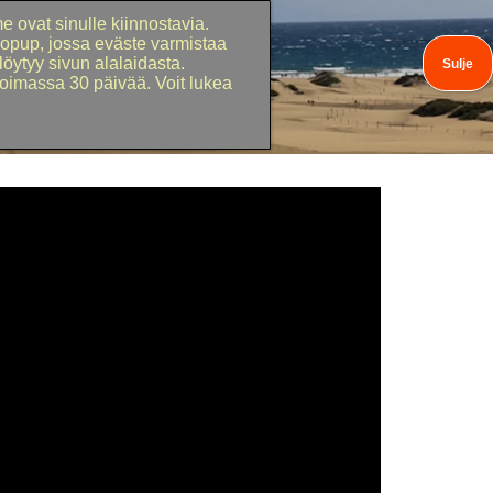
 ovat sinulle kiinnostavia.
popup, jossa eväste varmistaa
öytyy sivun alalaidasta.
oimassa 30 päivää. Voit lukea