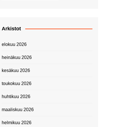
Piknik Buffeella Viking
Cinderellalla
Juhannuskävelyllä
Kuninkaantammessa
Arkistot
Kesän ensimmäinen
Linnanmäkipäivä
elokuu 2026
Onnea 474 -vuotias Helsinki
Taianomainen Laivavierailu –
heinäkuu 2026
Kuvittele ylellinen seikkailu
merellä!
kesäkuu 2026
Lähimatkailua: Pitkäkosken
luontopolut
toukokuu 2026
Kevätmessuilla 2024
huhtikuu 2026
Caravan 2024 -messut
Matkamessuilla 2024:
maaliskuu 2026
Lauantain tunnelmat
Matkamessut 2024:
helmikuu 2026
pikapalat perjantailta