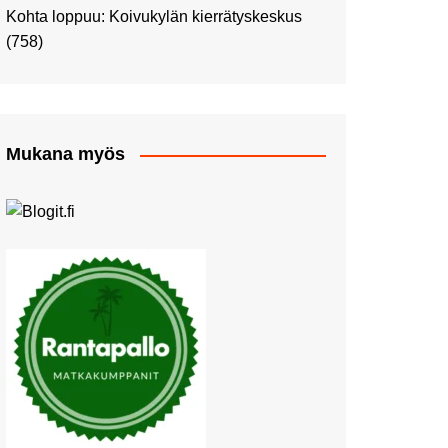
Kohta loppuu: Koivukylän kierrätyskeskus
Aikamatka 80-luvulle: I love
(758)
8-bit
Upea Didrichsenin
taidemuseo
Joulutunnelmaa Tuomaan
Markkinoilla
Mukana myös
Punk museo ja muutama
muu kulttuurinähtävyys
Ostosristeily Tallinnaan
Kirjamessut sekä Viini &
Ruoka 2024
Muutosten tuulet puhaltavat
Nyt pääsee Palettilammelle!
Kesäretki kartanolle
The Tall Ships Races
Helsinki 2024