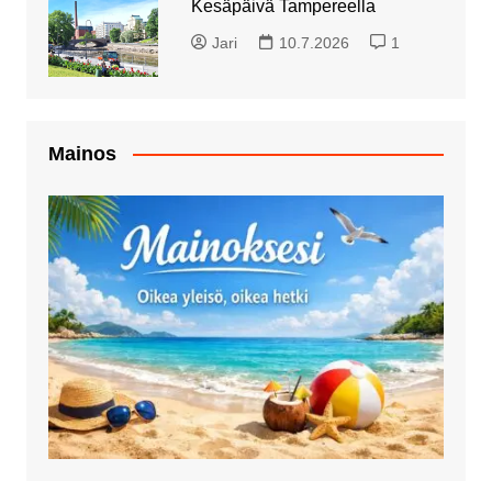
Kesäpäivä Tampereella
Jari
10.7.2026
1
Mainos