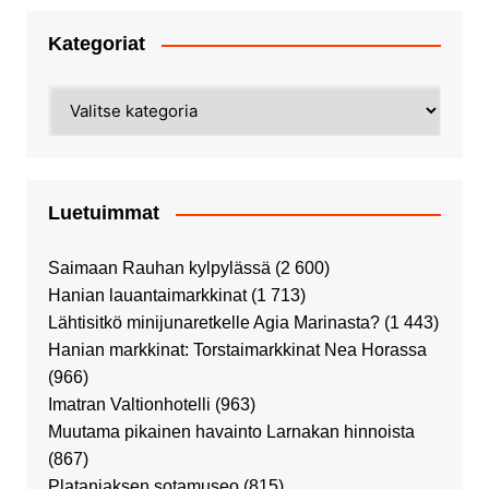
Kategoriat
Kategoriat
Luetuimmat
Saimaan Rauhan kylpylässä
(2 600)
Hanian lauantaimarkkinat
(1 713)
Lähtisitkö minijunaretkelle Agia Marinasta?
(1 443)
Hanian markkinat: Torstaimarkkinat Nea Horassa
(966)
Imatran Valtionhotelli
(963)
Muutama pikainen havainto Larnakan hinnoista
(867)
Plataniaksen sotamuseo
(815)