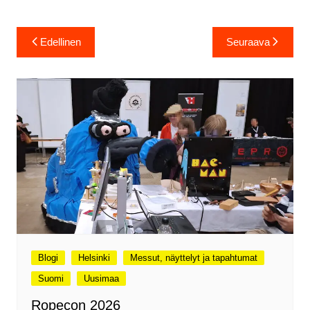
Artikkelien
Edellinen
Seuraava
selaus
Blogi
Helsinki
Messut, näyttelyt ja tapahtumat
Suomi
Uusimaa
Ropecon 2026