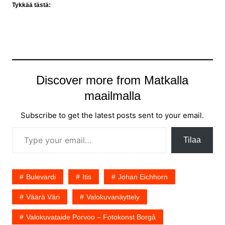
Tykkää tästä:
Discover more from Matkalla
maailmalla
Subscribe to get the latest posts sent to your email.
Type your email…
Tilaa
Bulevardi
Itis
Johan Eichhorn
Väärä Väri
Valokuvanäyttely
Valokuvataide Porvoo – Fotokonst Borgå