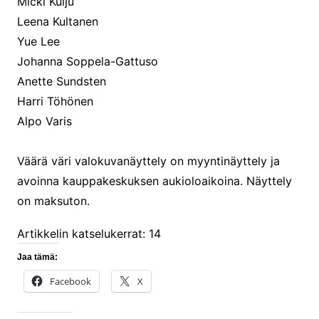
Micki Kulju
Leena Kultanen
Yue Lee
Johanna Soppela-Gattuso
Anette Sundsten
Harri Töhönen
Alpo Varis
Väärä väri valokuvanäyttely on myyntinäyttely ja
avoinna kauppakeskuksen aukioloaikoina. Näyttely
on maksuton.
Artikkelin katselukerrat:
14
Jaa tämä:
Facebook
X