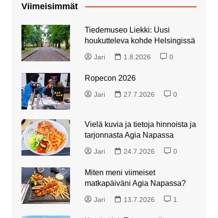
Viimeisimmät
Tiedemuseo Liekki: Uusi
houkutteleva kohde Helsingissä
Jari
1.8.2026
0
Ropecon 2026
Jari
27.7.2026
0
Vielä kuvia ja tietoja hinnoista ja
tarjonnasta Agia Napassa
Jari
24.7.2026
0
Miten meni viimeiset
matkapäiväni Agia Napassa?
Jari
13.7.2026
1