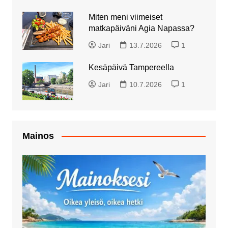
Miten meni viimeiset
matkapäiväni Agia Napassa?
Jari
13.7.2026
1
Kesäpäivä Tampereella
Jari
10.7.2026
1
Mainos