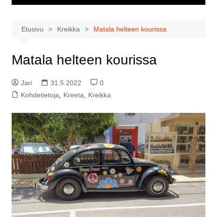
Etusivu
Kreikka
Matala helteen kourissa
Matala helteen kourissa
Jari
31.5.2022
0
Kohdetietoja
,
Kreeta
,
Kreikka