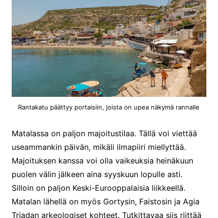
Rantakatu päättyy portaisiin, joista on upea näkymä rannalle
Matalassa on paljon majoitustilaa. Tällä voi viettää
useammankin päivän, mikäli ilmapiiri miellyttää.
Majoituksen kanssa voi olla vaikeuksia heinäkuun
puolen välin jälkeen aina syyskuun lopulle asti.
Silloin on paljon Keski-Eurooppalaisia liikkeellä.
Matalan lähellä on myös Gortysin, Faistosin ja Agia
Triadan arkeologiset kohteet. Tutkittavaa siis riittää