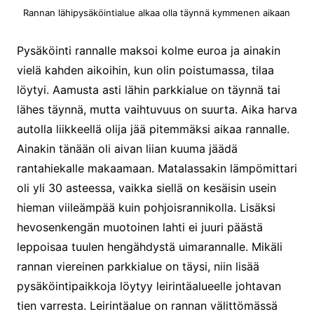
Rannan lähipysäköintialue alkaa olla täynnä kymmenen aikaan
Pysäköinti rannalle maksoi kolme euroa ja ainakin
vielä kahden aikoihin, kun olin poistumassa, tilaa
löytyi. Aamusta asti lähin parkkialue on täynnä tai
lähes täynnä, mutta vaihtuvuus on suurta. Aika harva
autolla liikkeellä olija jää pitemmäksi aikaa rannalle.
Ainakin tänään oli aivan liian kuuma jäädä
rantahiekalle makaamaan. Matalassakin lämpömittari
oli yli 30 asteessa, vaikka siellä on kesäisin usein
hieman viileämpää kuin pohjoisrannikolla. Lisäksi
hevosenkengän muotoinen lahti ei juuri päästä
leppoisaa tuulen hengähdystä uimarannalle. Mikäli
rannan viereinen parkkialue on täysi, niin lisää
pysäköintipaikkoja löytyy leirintäalueelle johtavan
tien varresta. Leirintäalue on rannan välittömässä