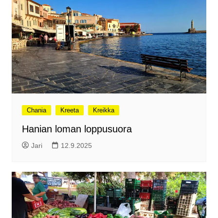
Chania
Kreeta
Kreikka
Hanian loman loppusuora
Jari
12.9.2025