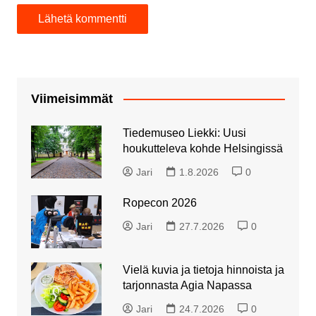
Viimeisimmät
Tiedemuseo Liekki: Uusi
houkutteleva kohde Helsingissä
Jari
1.8.2026
0
Ropecon 2026
Jari
27.7.2026
0
Vielä kuvia ja tietoja hinnoista ja
tarjonnasta Agia Napassa
Jari
24.7.2026
0