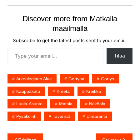
Discover more from Matkalla
maailmalla
Subscribe to get the latest posts sent to your email.
Type your email…
Tilaa
Arkeologinen Alue
Gortyna
Gortys
Kauppakatu
Kreeta
Kreikka
Luola-Asunto
Matala
Näköala
Pysäköinti
Tavernat
Uimaranta
Artikkelien