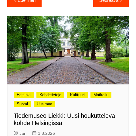
Edellinen
Seuraava
selaus
Helsinki
Kohdetietoja
Kulttuuri
Matkailu
Suomi
Uusimaa
Tiedemuseo Liekki: Uusi houkutteleva
kohde Helsingissä
Jari
1.8.2026