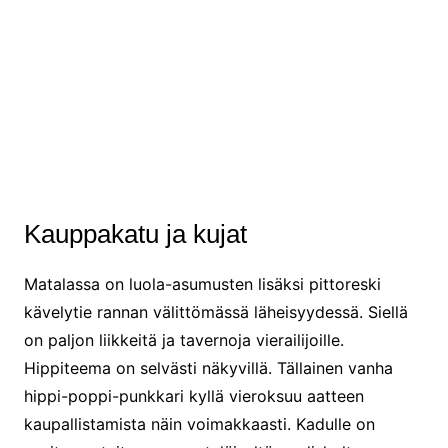
Näkymä alimmilta luolilta rannalle
Kauppakatu ja kujat
Matalassa on luola-asumusten lisäksi pittoreski
kävelytie rannan välittömässä läheisyydessä. Siellä
on paljon liikkeitä ja tavernoja vierailijoille.
Hippiteema on selvästi näkyvillä. Tällainen vanha
hippi-poppi-punkkari kyllä vieroksuu aatteen
kaupallistamista näin voimakkaasti. Kadulle on