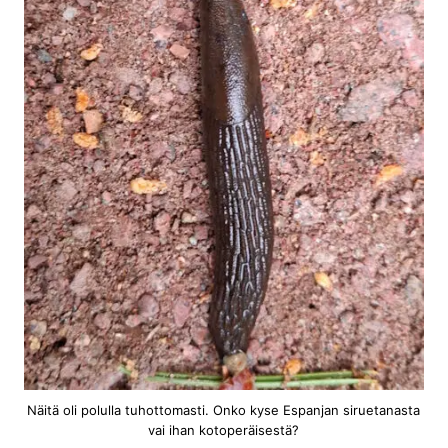
Näitä oli polulla tuhottomasti. Onko kyse Espanjan siruetanasta
vai ihan kotoperäisestä?