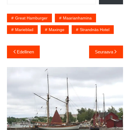
Great Hamburger
Maarianhamina
Marieblad
Maxinge
Strandnäs Hotel
Artikkelien
Edellinen
Seuraava
selaus