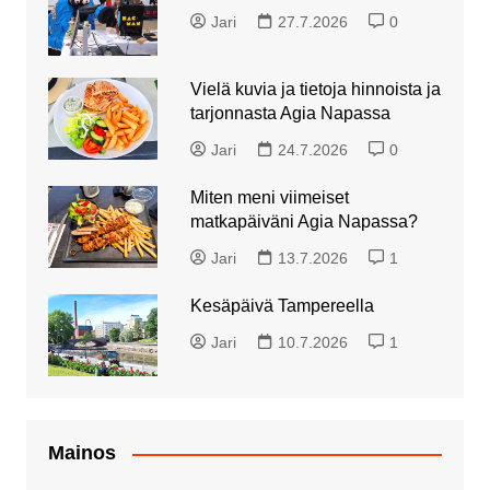
Jari
27.7.2026
0
Vielä kuvia ja tietoja hinnoista ja
tarjonnasta Agia Napassa
Jari
24.7.2026
0
Miten meni viimeiset
matkapäiväni Agia Napassa?
Jari
13.7.2026
1
Kesäpäivä Tampereella
Jari
10.7.2026
1
Mainos