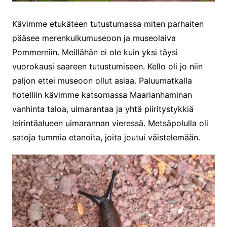
Kävimme etukäteen tutustumassa miten parhaiten
pääsee merenkulkumuseoon ja museolaiva
Pommerniin. Meillähän ei ole kuin yksi täysi
vuorokausi saareen tutustumiseen. Kello oli jo niin
paljon ettei museoon ollut asiaa. Paluumatkalla
hotelliin kävimme katsomassa Maarianhaminan
vanhinta taloa, uimarantaa ja yhtä piiritystykkiä
leirintäalueen uimarannan vieressä. Metsäpolulla oli
satoja tummia etanoita, joita joutui väistelemään.