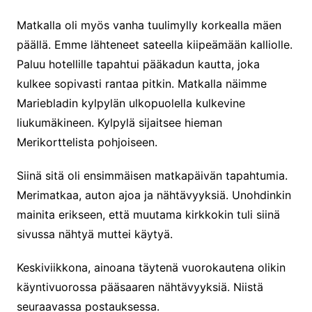
Matkalla oli myös vanha tuulimylly korkealla mäen
päällä. Emme lähteneet sateella kiipeämään kalliolle.
Paluu hotellille tapahtui pääkadun kautta, joka
kulkee sopivasti rantaa pitkin. Matkalla näimme
Mariebladin kylpylän ulkopuolella kulkevine
liukumäkineen. Kylpylä sijaitsee hieman
Merikorttelista pohjoiseen.
Siinä sitä oli ensimmäisen matkapäivän tapahtumia.
Merimatkaa, auton ajoa ja nähtävyyksiä. Unohdinkin
mainita erikseen, että muutama kirkkokin tuli siinä
sivussa nähtyä muttei käytyä.
Keskiviikkona, ainoana täytenä vuorokautena olikin
käyntivuorossa pääsaaren nähtävyyksiä. Niistä
seuraavassa postauksessa.