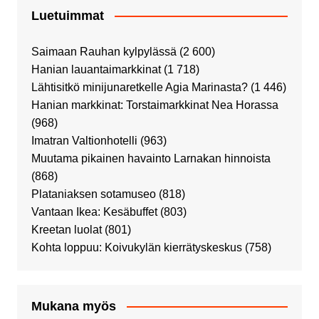
Luetuimmat
Saimaan Rauhan kylpylässä
(2 600)
Hanian lauantaimarkkinat
(1 718)
Lähtisitkö minijunaretkelle Agia Marinasta?
(1 446)
Hanian markkinat: Torstaimarkkinat Nea Horassa
(968)
Imatran Valtionhotelli
(963)
Muutama pikainen havainto Larnakan hinnoista
(868)
Plataniaksen sotamuseo
(818)
Vantaan Ikea: Kesäbuffet
(803)
Kreetan luolat
(801)
Kohta loppuu: Koivukylän kierrätyskeskus
(758)
Mukana myös