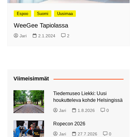
Espoo
Suomi
Uusimaa
WeeGee Tapiolassa
Jari
2.1.2024
2
Viimeisimmät
Tiedemuseo Liekki: Uusi
houkutteleva kohde Helsingissä
Jari
1.8.2026
0
Ropecon 2026
Jari
27.7.2026
0