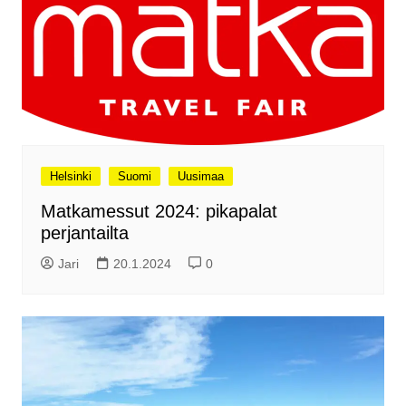
Helsinki
Suomi
Uusimaa
Matkamessut 2024: pikapalat
perjantailta
Jari
20.1.2024
0