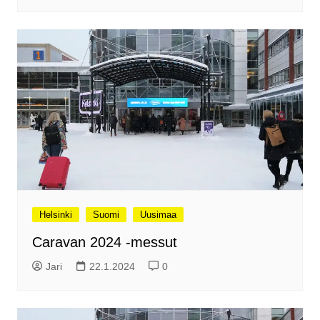
Helsinki
Suomi
Uusimaa
Caravan 2024 -messut
Jari
22.1.2024
0