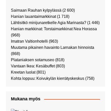
Saimaan Rauhan kylpylässä
(2 600)
Hanian lauantaimarkkinat
(1 718)
Lähtisitkö minijunaretkelle Agia Marinasta?
(1 446)
Hanian markkinat: Torstaimarkkinat Nea Horassa
(968)
Imatran Valtionhotelli
(963)
Muutama pikainen havainto Larnakan hinnoista
(868)
Plataniaksen sotamuseo
(818)
Vantaan Ikea: Kesäbuffet
(803)
Kreetan luolat
(801)
Kohta loppuu: Koivukylän kierrätyskeskus
(758)
Mukana myös