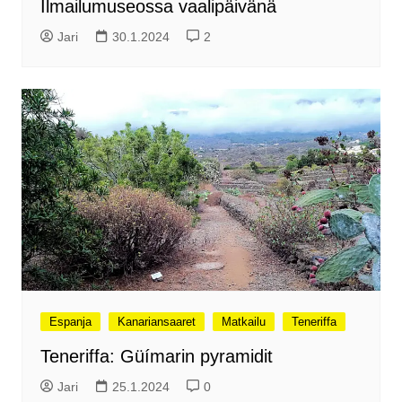
Ilmailumuseossa vaalipäivänä
Jari
30.1.2024
2
Espanja
Kanariansaaret
Matkailu
Teneriffa
Teneriffa: Güímarin pyramidit
Jari
25.1.2024
0