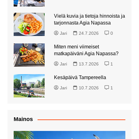
Vielä kuvia ja tietoja hinnoista ja
tarjonnasta Agia Napassa
Jari
24.7.2026
0
Miten meni viimeiset
matkapäiväni Agia Napassa?
Jari
13.7.2026
1
Kesäpäivä Tampereella
Jari
10.7.2026
1
Mainos