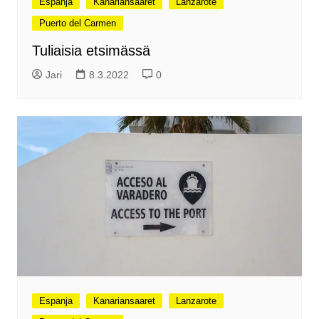
Espanja
Kanariansaaret
Lanzarote
Puerto del Carmen
Tuliaisia etsimässä
Jari
8.3.2022
0
Espanja
Kanariansaaret
Lanzarote