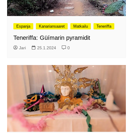
Espanja
Kanariansaaret
Matkailu
Teneriffa
Teneriffa: Güímarin pyramidit
Jari
25.1.2024
0