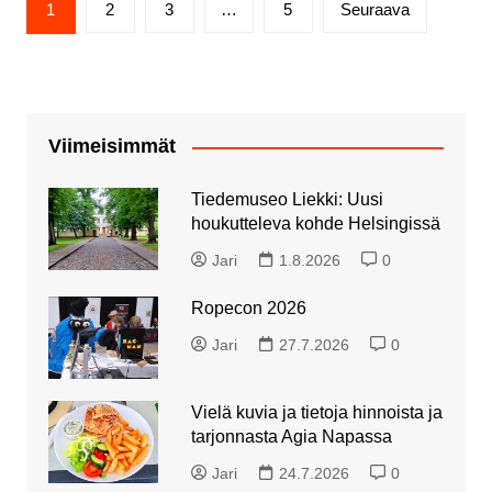
1
2
3
…
5
Seuraava
sivutus
Viimeisimmät
Tiedemuseo Liekki: Uusi
houkutteleva kohde Helsingissä
Jari
1.8.2026
0
Ropecon 2026
Jari
27.7.2026
0
Vielä kuvia ja tietoja hinnoista ja
tarjonnasta Agia Napassa
Jari
24.7.2026
0