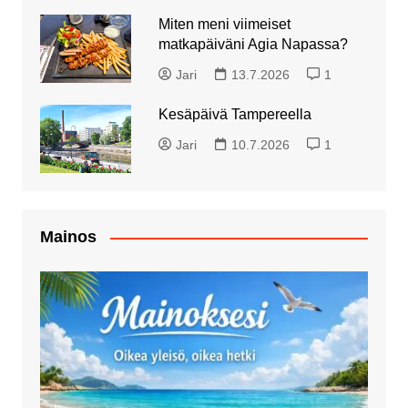
Miten meni viimeiset
matkapäiväni Agia Napassa?
Jari
13.7.2026
1
Kesäpäivä Tampereella
Jari
10.7.2026
1
Mainos