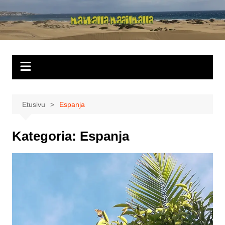
Siirry
sisältöön
Matkalla
maailmalla
Etusivu
Espanja
Kategoria:
Espanja