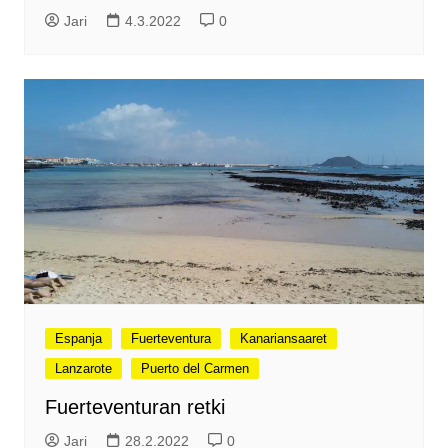
Jari
4.3.2022
0
Espanja
Fuerteventura
Kanariansaaret
Lanzarote
Puerto del Carmen
Fuerteventuran retki
Jari
28.2.2022
0