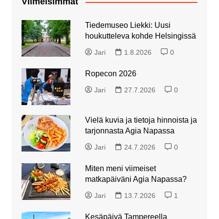
Viimeisimmät
Tiedemuseo Liekki: Uusi
houkutteleva kohde Helsingissä
Jari
1.8.2026
0
Ropecon 2026
Jari
27.7.2026
0
Vielä kuvia ja tietoja hinnoista ja
tarjonnasta Agia Napassa
Jari
24.7.2026
0
Miten meni viimeiset
matkapäiväni Agia Napassa?
Jari
13.7.2026
1
Kesäpäivä Tampereella