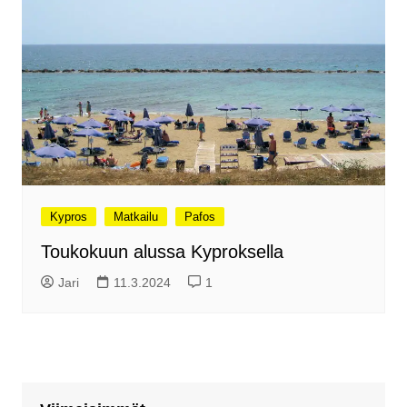
Kypros
Matkailu
Pafos
Toukokuun alussa Kyproksella
Jari
11.3.2024
1