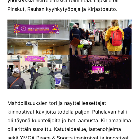
yhdistyksiä esittelemässä toimintaa. Lapsille oli
Pinskut, Rauhan kyyhkytyöpaja ja Kirjastoauto.
Mahdollisuuksien tori ja näytteilleasettajat
kiinnostivat kävijöitä todella paljon. Puhelavan halli
oli täynnä kuuntelijoita jo heti aamusta. Kirjamaailma
oli erittäin suosittu. Katutaidealue, lastenohjelma
sekä YMCA Peace & Sports inspiroivat ja innostivat