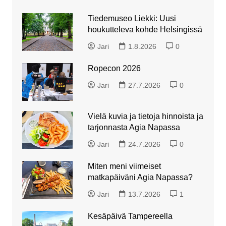
Tiedemuseo Liekki: Uusi
houkutteleva kohde Helsingissä
Jari
1.8.2026
0
Ropecon 2026
Jari
27.7.2026
0
Vielä kuvia ja tietoja hinnoista ja
tarjonnasta Agia Napassa
Jari
24.7.2026
0
Miten meni viimeiset
matkapäiväni Agia Napassa?
Jari
13.7.2026
1
Kesäpäivä Tampereella