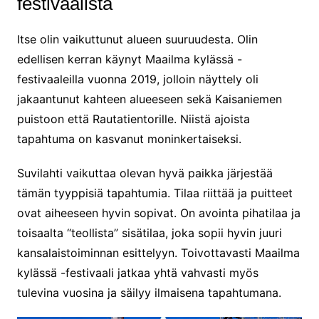
festivaalista
Itse olin vaikuttunut alueen suuruudesta. Olin
edellisen kerran käynyt Maailma kylässä -
festivaaleilla vuonna 2019, jolloin näyttely oli
jakaantunut kahteen alueeseen sekä Kaisaniemen
puistoon että Rautatientorille. Niistä ajoista
tapahtuma on kasvanut moninkertaiseksi.
Suvilahti vaikuttaa olevan hyvä paikka järjestää
tämän tyyppisiä tapahtumia. Tilaa riittää ja puitteet
ovat aiheeseen hyvin sopivat. On avointa pihatilaa ja
toisaalta “teollista” sisätilaa, joka sopii hyvin juuri
kansalaistoiminnan esittelyyn. Toivottavasti Maailma
kylässä -festivaali jatkaa yhtä vahvasti myös
tulevina vuosina ja säilyy ilmaisena tapahtumana.