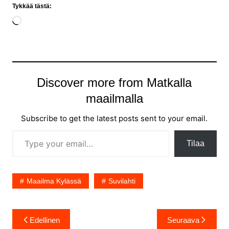
Tykkää tästä:
Loading…
Discover more from Matkalla
maailmalla
Subscribe to get the latest posts sent to your email.
Type your email…
Tilaa
Maailma Kylässä
Suvilahti
Artikkelien
Edellinen
Seuraava