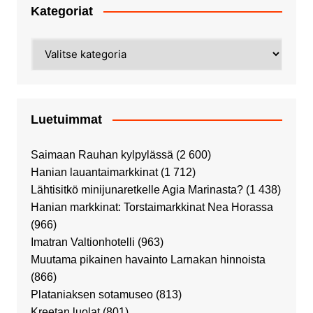
Kategoriat
Kategoriat
Luetuimmat
Saimaan Rauhan kylpylässä
(2 600)
Hanian lauantaimarkkinat
(1 712)
Lähtisitkö minijunaretkelle Agia Marinasta?
(1 438)
Hanian markkinat: Torstaimarkkinat Nea Horassa
(966)
Imatran Valtionhotelli
(963)
Muutama pikainen havainto Larnakan hinnoista
(866)
Plataniaksen sotamuseo
(813)
Kreetan luolat
(801)