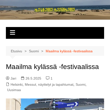
Siirry
sisältöön
Matkalla
maailmalla
Etusivu
Suomi
Maailma kylässä -festivaalissa
Maailma kylässä -festivaalissa
Jari
26.5.2025
1
Helsinki
,
Messut, näyttelyt ja tapahtumat
,
Suomi
,
Uusimaa