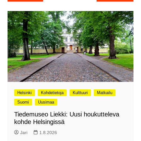
selaus
Helsinki
Kohdetietoja
Kulttuuri
Matkailu
Suomi
Uusimaa
Tiedemuseo Liekki: Uusi houkutteleva
kohde Helsingissä
Jari
1.8.2026