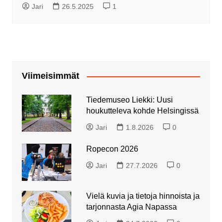
Jari
26.5.2025
1
Viimeisimmät
Tiedemuseo Liekki: Uusi
houkutteleva kohde Helsingissä
Jari
1.8.2026
0
Ropecon 2026
Jari
27.7.2026
0
Vielä kuvia ja tietoja hinnoista ja
tarjonnasta Agia Napassa