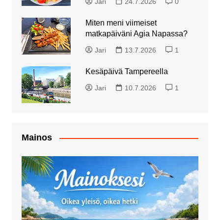
Jari
24.7.2026
0
Miten meni viimeiset
matkapäiväni Agia Napassa?
Jari
13.7.2026
1
Kesäpäivä Tampereella
Jari
10.7.2026
1
Mainos