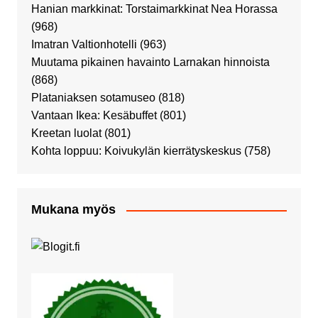
Hanian markkinat: Torstaimarkkinat Nea Horassa
(968)
Imatran Valtionhotelli
(963)
Muutama pikainen havainto Larnakan hinnoista
(868)
Plataniaksen sotamuseo
(818)
Vantaan Ikea: Kesäbuffet
(801)
Kreetan luolat
(801)
Kohta loppuu: Koivukylän kierrätyskeskus
(758)
Mukana myös