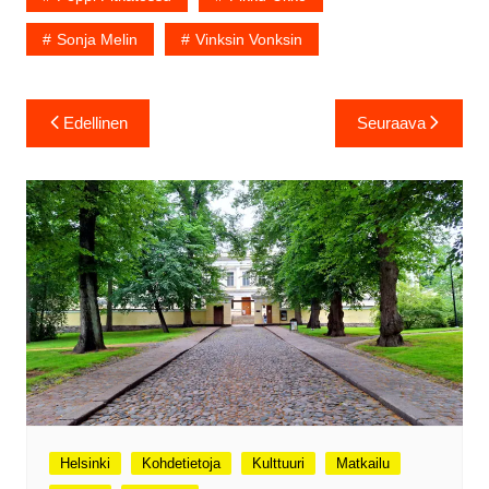
Sonja Melin
Vinksin Vonksin
Artikkelien
Edellinen
Seuraava
selaus
Helsinki
Kohdetietoja
Kulttuuri
Matkailu