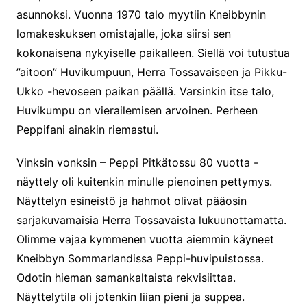
asunnoksi. Vuonna 1970 talo myytiin Kneibbynin
lomakeskuksen omistajalle, joka siirsi sen
kokonaisena nykyiselle paikalleen. Siellä voi tutustua
”aitoon” Huvikumpuun, Herra Tossavaiseen ja Pikku-
Ukko -hevoseen paikan päällä. Varsinkin itse talo,
Huvikumpu on vierailemisen arvoinen. Perheen
Peppifani ainakin riemastui.
Vinksin vonksin – Peppi Pitkätossu 80 vuotta -
näyttely oli kuitenkin minulle pienoinen pettymys.
Näyttelyn esineistö ja hahmot olivat pääosin
sarjakuvamaisia Herra Tossavaista lukuunottamatta.
Olimme vajaa kymmenen vuotta aiemmin käyneet
Kneibbyn Sommarlandissa Peppi-huvipuistossa.
Odotin hieman samankaltaista rekvisiittaa.
Näyttelytila oli jotenkin liian pieni ja suppea.