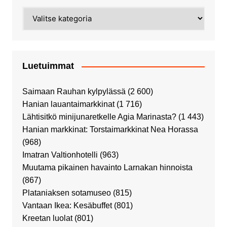
Kategoriat
Luetuimmat
Saimaan Rauhan kylpylässä
(2 600)
Hanian lauantaimarkkinat
(1 716)
Lähtisitkö minijunaretkelle Agia Marinasta?
(1 443)
Hanian markkinat: Torstaimarkkinat Nea Horassa
(968)
Imatran Valtionhotelli
(963)
Muutama pikainen havainto Larnakan hinnoista
(867)
Plataniaksen sotamuseo
(815)
Vantaan Ikea: Kesäbuffet
(801)
Kreetan luolat
(801)