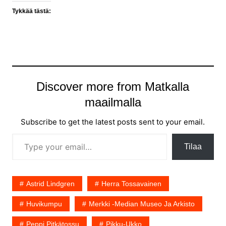
Tykkää tästä:
Discover more from Matkalla
maailmalla
Subscribe to get the latest posts sent to your email.
Type your email…
Tilaa
Astrid Lindgren
Herra Tossavainen
Huvikumpu
Merkki -Median Museo Ja Arkisto
Peppi Pitkätossu
Pikku-Ukko