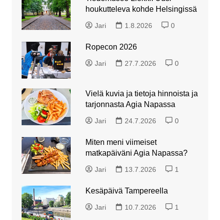
houkutteleva kohde Helsingissä
Jari
1.8.2026
0
Ropecon 2026
Jari
27.7.2026
0
Vielä kuvia ja tietoja hinnoista ja
tarjonnasta Agia Napassa
Jari
24.7.2026
0
Miten meni viimeiset
matkapäiväni Agia Napassa?
Jari
13.7.2026
1
Kesäpäivä Tampereella
Jari
10.7.2026
1