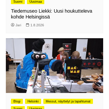
Suomi
Uusimaa
Tiedemuseo Liekki: Uusi houkutteleva
kohde Helsingissä
Jari
1.8.2026
Blogi
Helsinki
Messut, näyttelyt ja tapahtumat
Suomi
Uusimaa