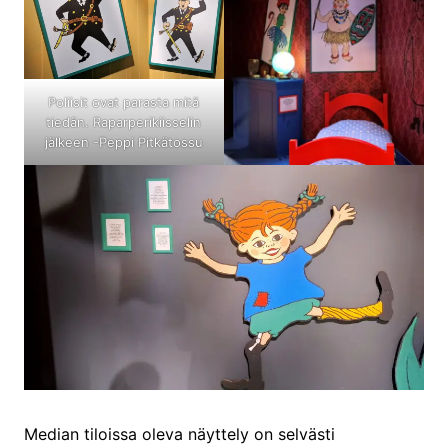
Poliisit ovat parasta mitä
tiedän. Raparperikiisselin
jälkeen -Peppi Pitkätossu
Median tiloissa oleva näyttely on selvästi