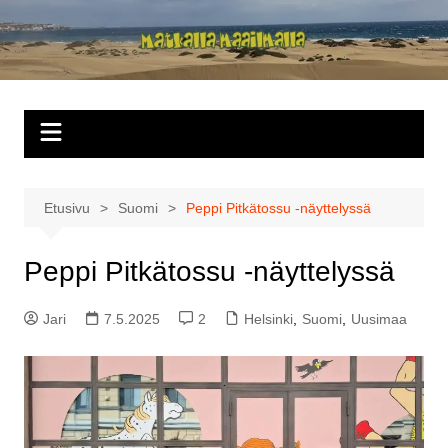
Siirry
sisältöön
Matkalla
maailmalla
Etusivu
Suomi
Peppi Pitkätossu -näyttelyssä
Peppi Pitkätossu -näyttelyssä
Jari
7.5.2025
2
Helsinki
,
Suomi
,
Uusimaa