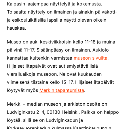
Kaipasin laajempaa näyttelyä ja kokemusta.
Toisaalta näyttely on ilmainen ja ainakin päiväkoti-
ja esikouluikäisillä lapsilla näytti olevan oikein
hauskaa.
Museo on auki keskiviikkoisin kello 11-18 ja muina
päivinä 11-17. Sisäänpääsy on ilmainen. Aukiolo
kannattaa kuitenkin varmistaa
museon sivuilta
.
Hiljaiset iltapäivät ovat autismiystävällisiä
vierailuaikoja museoon. Ne ovat kuukauden
viimeisenä tiistaina kello 15–17. Hiljaiset iltapäivät
löytyvät myös
Merkin tapahtumista
.
Merkki – median museon ja arkiston osoite on
Ludviginkatu 2–4, 00130 Helsinki. Paikka on helppo
löytää, sillä se on Ludviginkadun ja
Korkeavuorenkadun kulmassa Kaartinkaupungin