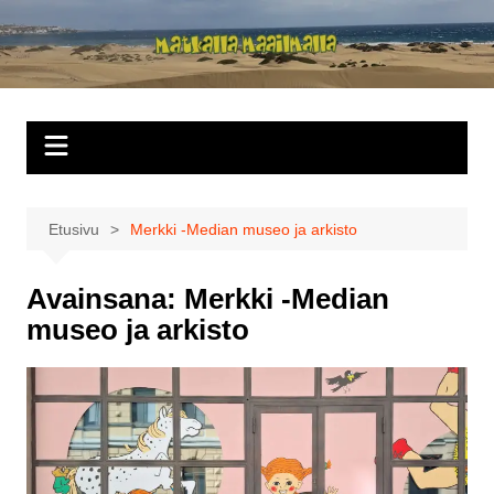
Siirry
sisältöön
Matkalla
maailmalla
Etusivu
Merkki -Median museo ja arkisto
Avainsana:
Merkki -Median
museo ja arkisto