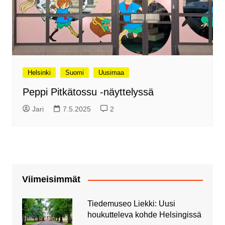
Helsinki
Suomi
Uusimaa
Peppi Pitkätossu -näyttelyssä
Jari
7.5.2025
2
Viimeisimmät
Tiedemuseo Liekki: Uusi
houkutteleva kohde Helsingissä