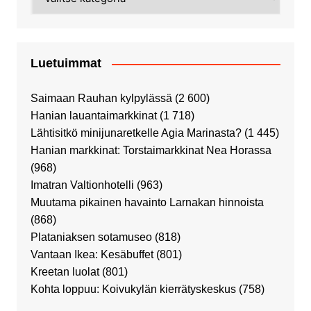
Luetuimmat
Saimaan Rauhan kylpylässä
(2 600)
Hanian lauantaimarkkinat
(1 718)
Lähtisitkö minijunaretkelle Agia Marinasta?
(1 445)
Hanian markkinat: Torstaimarkkinat Nea Horassa
(968)
Imatran Valtionhotelli
(963)
Muutama pikainen havainto Larnakan hinnoista
(868)
Plataniaksen sotamuseo
(818)
Vantaan Ikea: Kesäbuffet
(801)
Kreetan luolat
(801)
Kohta loppuu: Koivukylän kierrätyskeskus
(758)