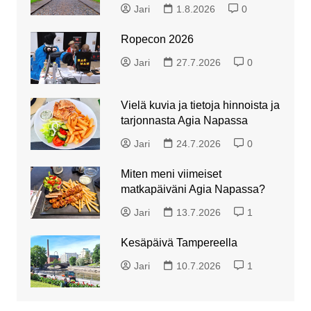
Jari
1.8.2026
0
Ropecon 2026
Jari
27.7.2026
0
Vielä kuvia ja tietoja hinnoista ja
tarjonnasta Agia Napassa
Jari
24.7.2026
0
Miten meni viimeiset
matkapäiväni Agia Napassa?
Jari
13.7.2026
1
Kesäpäivä Tampereella
Jari
10.7.2026
1