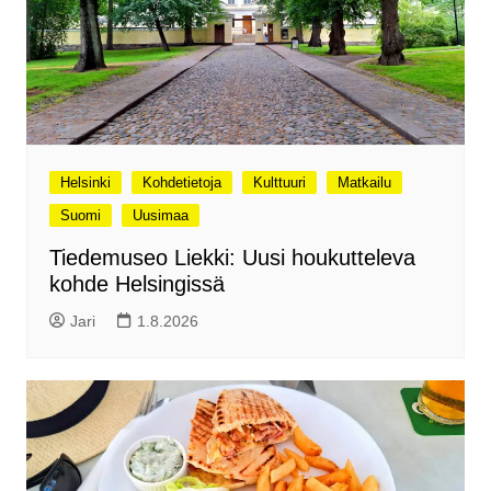
Helsinki
Kohdetietoja
Kulttuuri
Matkailu
Suomi
Uusimaa
Tiedemuseo Liekki: Uusi houkutteleva
kohde Helsingissä
Jari
1.8.2026