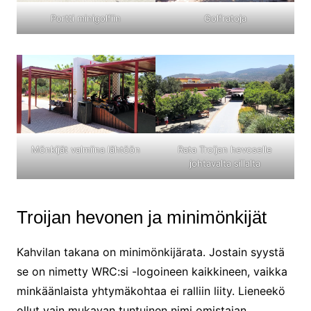
Portti minigolfiin
Golfratoja
Mönkijät valmiina lähtöön
Rata Troijan hevoselle
johtavalta sillalta
Troijan hevonen ja minimönkijät
Kahvilan takana on minimönkijärata. Jostain syystä
se on nimetty WRC:si -logoineen kaikkineen, vaikka
minkäänlaista yhtymäkohtaa ei ralliin liity. Lieneekö
ollut vain mukavan tuntuinen nimi omistajan