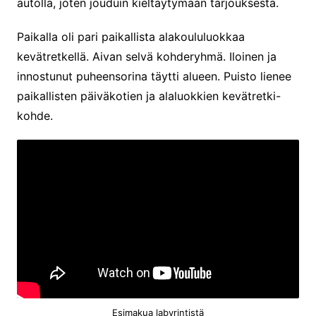
autolla, joten jouduin kieltäytymään tarjouksesta.
Paikalla oli pari paikallista alakoululuokkaa
kevätretkellä. Aivan selvä kohderyhmä. Iloinen ja
innostunut puheensorina täytti alueen. Puisto lienee
paikallisten päiväkotien ja alaluokkien kevätretki-
kohde.
Esimakua labyrintistä