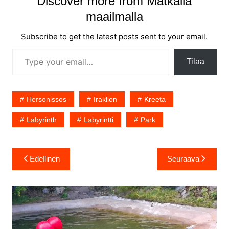
Discover more from Matkalla
maailmalla
Subscribe to get the latest posts sent to your email.
Type your email…
Tilaa
Hersonissos
Iraklion
Kreeta
Labyrinth
Labyrintti
Park
Artikkelien
Edellinen
Seuraava
selaus