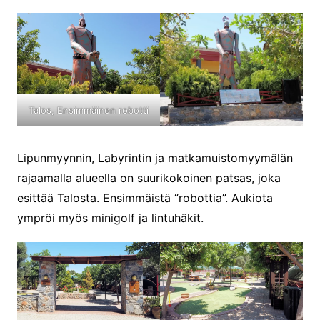
Talos, Ensimmäinen robotti
Lipunmyynnin, Labyrintin ja matkamuistomyymälän
rajaamalla alueella on suurikokoinen patsas, joka
esittää Talosta. Ensimmäistä “robottia”. Aukiota
ympröi myös minigolf ja lintuhäkit.