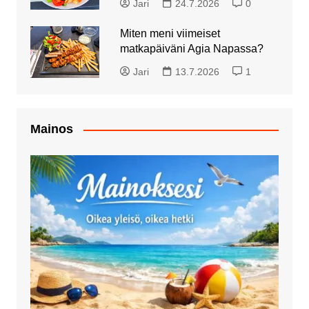
Jari
24.7.2026
0
Miten meni viimeiset
matkapäiväni Agia Napassa?
Jari
13.7.2026
1
Mainos