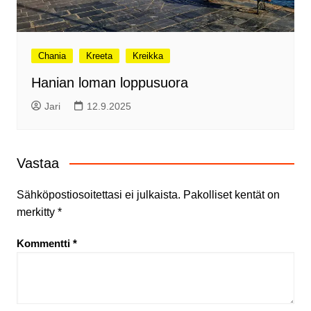
Chania
Kreeta
Kreikka
Hanian loman loppusuora
Jari
12.9.2025
Vastaa
Sähköpostiosoitettasi ei julkaista.
Pakolliset kentät on
merkitty
*
Kommentti
*