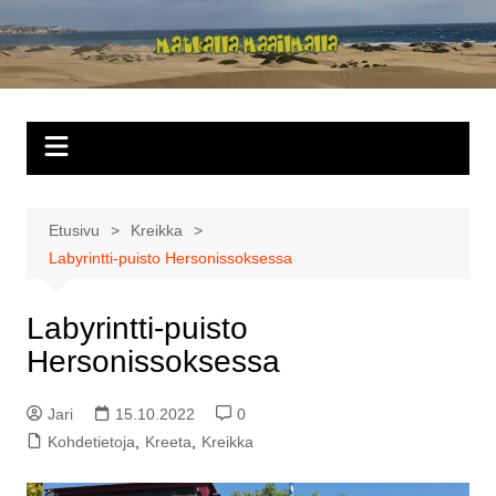
Siirry
sisältöön
Matkalla
maailmalla
Etusivu
Kreikka
Labyrintti-puisto Hersonissoksessa
Labyrintti-puisto
Hersonissoksessa
Jari
15.10.2022
0
Kohdetietoja
,
Kreeta
,
Kreikka