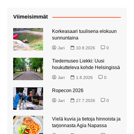
Viimeisimmät
Korkeasaari tuulisena elokuun
sunnuntaina
Jari
10.8.2026
0
Tiedemuseo Liekki: Uusi
houkutteleva kohde Helsingissä
Jari
1.8.2026
0
Ropecon 2026
Jari
27.7.2026
0
Vielä kuvia ja tietoja hinnoista ja
tarjonnasta Agia Napassa