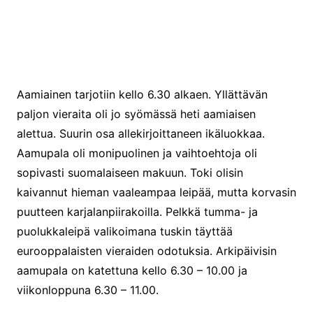
Tästä sisälle ravintola Kristinaan
Aamiainen tarjotiin kello 6.30 alkaen. Yllättävän
paljon vieraita oli jo syömässä heti aamiaisen
alettua. Suurin osa allekirjoittaneen ikäluokkaa.
Aamupala oli monipuolinen ja vaihtoehtoja oli
sopivasti suomalaiseen makuun. Toki olisin
kaivannut hieman vaaleampaa leipää, mutta korvasin
puutteen karjalanpiirakoilla. Pelkkä tumma- ja
puolukkaleipä valikoimana tuskin täyttää
eurooppalaisten vieraiden odotuksia. Arkipäivisin
aamupala on katettuna kello 6.30 – 10.00 ja
viikonloppuna 6.30 – 11.00.