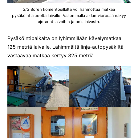
S/S Boren komentosillalta voi hahmottaa matkaa
pysäköintialueelta laivalle. Vasemmalla aidan vieressä näkyy
ajoradat laivoihin ja pois laivasta.
Pysäköintipaikalta on lyhimmillään kävelymatkaa
125 metriä laivalle. Lähimmältä linja-autopysäkiltä
vastaavaa matkaa kertyy 325 metriä.