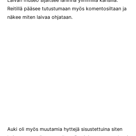
Laivan museo sijaitsee lähinnä ylimmillä kansilla.
Reitillä pääsee tutustumaan myös komentosiltaan ja
näkee miten laivaa ohjataan.
Matkustajahytti
Auki oli myös muutamia hyttejä sisustettuina siten