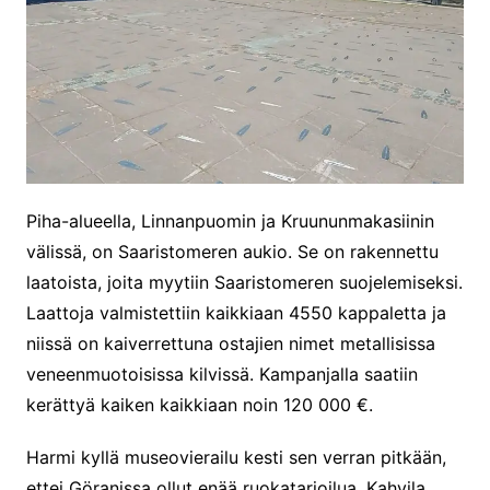
Piha-alueella, Linnanpuomin ja Kruununmakasiinin
välissä, on Saaristomeren aukio. Se on rakennettu
laatoista, joita myytiin Saaristomeren suojelemiseksi.
Laattoja valmistettiin kaikkiaan 4550 kappaletta ja
niissä on kaiverrettuna ostajien nimet metallisissa
veneenmuotoisissa kilvissä. Kampanjalla saatiin
kerättyä kaiken kaikkiaan noin 120 000 €.
Harmi kyllä museovierailu kesti sen verran pitkään,
ettei Göranissa ollut enää ruokatarjoilua. Kahvila