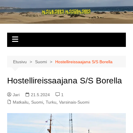
Siirry
sisältöön
Matkalla
maailmalla
Etusivu
Suomi
Hostellireissaajana S/S Borella
Hostellireissaajana S/S Borella
Jari
21.5.2024
1
Matkailu
,
Suomi
,
Turku
,
Varsinais-Suomi