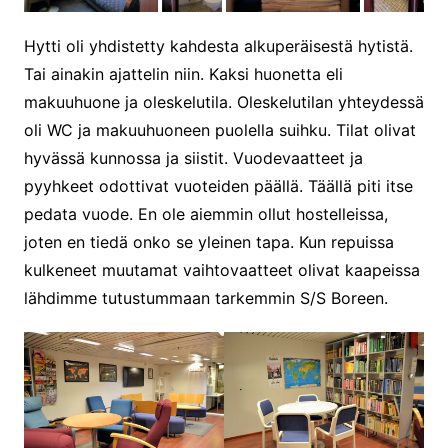
Hytti oli yhdistetty kahdesta alkuperäisestä hytistä.
Tai ainakin ajattelin niin. Kaksi huonetta eli
makuuhuone ja oleskelutila. Oleskelutilan yhteydessä
oli WC ja makuuhuoneen puolella suihku. Tilat olivat
hyvässä kunnossa ja siistit. Vuodevaatteet ja
pyyhkeet odottivat vuoteiden päällä. Täällä piti itse
pedata vuode. En ole aiemmin ollut hostelleissa,
joten en tiedä onko se yleinen tapa. Kun repuissa
kulkeneet muutamat vaihtovaatteet olivat kaapeissa
lähdimme tutustummaan tarkemmin S/S Boreen.