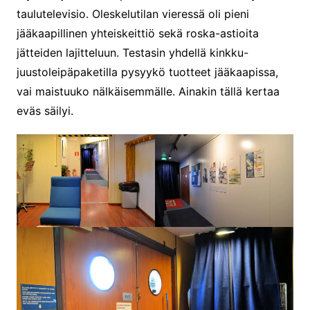
taulutelevisio. Oleskelutilan vieressä oli pieni
jääkaapillinen yhteiskeittiö sekä roska-astioita
jätteiden lajitteluun. Testasin yhdellä kinkku-
juustoleipäpaketilla pysyykö tuotteet jääkaapissa,
vai maistuuko nälkäisemmälle. Ainakin tällä kertaa
eväs säilyi.