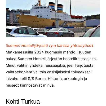
Suomen Hostellijärjestö ry:n kanssa yhteistyössä
Matkamessuilla 2024 huomasin mahdollisuuden
hakea Suomen Hostellijärjestön hostellireissaajaksi.
Minut valitiin yhdeksi reissaajaksi, jee. Tarjotuista
vaihtoehdoista valitsin ensisijaiseksi toiveekseni
laivahostelli S/S Boren. Historia, arkeologia ja
museot kiinnostavat minua.
Kohti Turkua