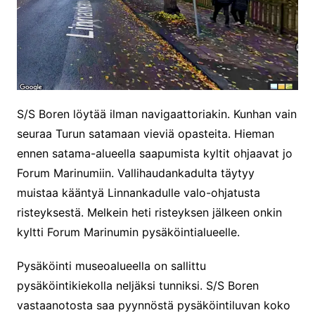
S/S Boren löytää ilman navigaattoriakin. Kunhan vain
seuraa Turun satamaan vieviä opasteita. Hieman
ennen satama-alueella saapumista kyltit ohjaavat jo
Forum Marinumiin. Vallihaudankadulta täytyy
muistaa kääntyä Linnankadulle valo-ohjatusta
risteyksestä. Melkein heti risteyksen jälkeen onkin
kyltti Forum Marinumin pysäköintialueelle.
Pysäköinti museoalueella on sallittu
pysäköintikiekolla neljäksi tunniksi. S/S Boren
vastaanotosta saa pyynnöstä pysäköintiluvan koko