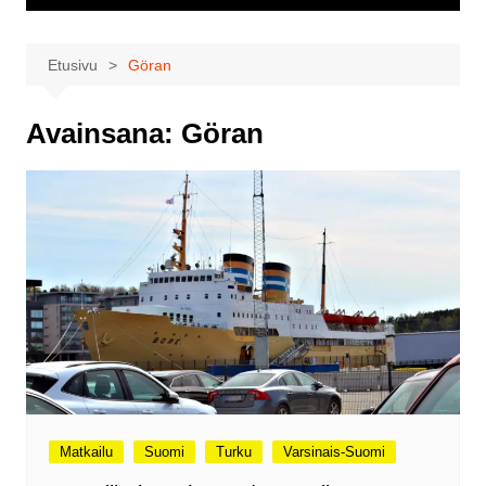
Etusivu
Göran
Avainsana:
Göran
Matkailu
Suomi
Turku
Varsinais-Suomi