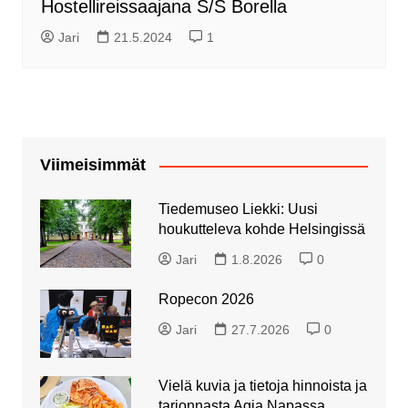
Hostellireissaajana S/S Borella
Jari
21.5.2024
1
Viimeisimmät
Tiedemuseo Liekki: Uusi
houkutteleva kohde Helsingissä
Jari
1.8.2026
0
Ropecon 2026
Jari
27.7.2026
0
Vielä kuvia ja tietoja hinnoista ja
tarjonnasta Agia Napassa