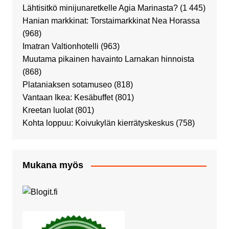
Lähtisitkö minijunaretkelle Agia Marinasta?
(1 445)
Hanian markkinat: Torstaimarkkinat Nea Horassa
(968)
Imatran Valtionhotelli
(963)
Muutama pikainen havainto Larnakan hinnoista
(868)
Plataniaksen sotamuseo
(818)
Vantaan Ikea: Kesäbuffet
(801)
Kreetan luolat
(801)
Kohta loppuu: Koivukylän kierrätyskeskus
(758)
Mukana myös