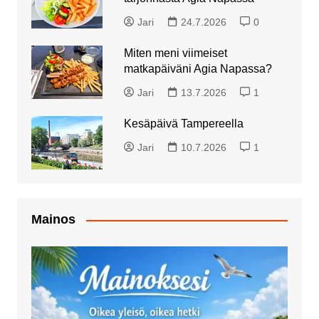
Jari
24.7.2026
0
Miten meni viimeiset
matkapäiväni Agia Napassa?
Jari
13.7.2026
1
Kesäpäivä Tampereella
Jari
10.7.2026
1
Mainos