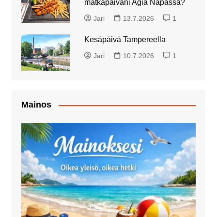
matkapäiväni Agia Napassa?
Jari
13.7.2026
1
Kesäpäivä Tampereella
Jari
10.7.2026
1
Mainos