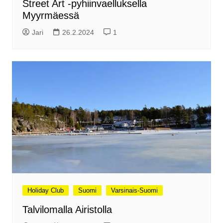
Street Art -pyhiinvaelluksella
Myyrmäessä
Jari
26.2.2024
1
Holiday Club
Suomi
Varsinais-Suomi
Talvilomalla Airistolla