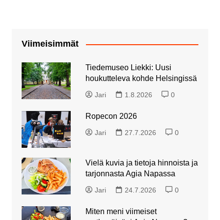
Viimeisimmät
Tiedemuseo Liekki: Uusi
houkutteleva kohde Helsingissä
Jari
1.8.2026
0
Ropecon 2026
Jari
27.7.2026
0
Vielä kuvia ja tietoja hinnoista ja
tarjonnasta Agia Napassa
Jari
24.7.2026
0
Miten meni viimeiset