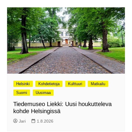
Helsinki
Kohdetietoja
Kulttuuri
Matkailu
Suomi
Uusimaa
Tiedemuseo Liekki: Uusi houkutteleva
kohde Helsingissä
Jari
1.8.2026