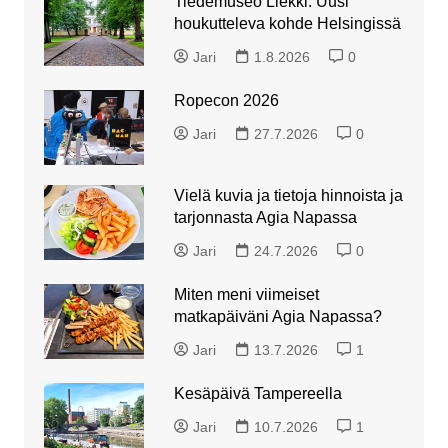
Tiedemuseo Liekki: Uusi
houkutteleva kohde Helsingissä
Jari
1.8.2026
0
Ropecon 2026
Jari
27.7.2026
0
Vielä kuvia ja tietoja hinnoista ja
tarjonnasta Agia Napassa
Jari
24.7.2026
0
Miten meni viimeiset
matkapäiväni Agia Napassa?
Jari
13.7.2026
1
Kesäpäivä Tampereella
Jari
10.7.2026
1