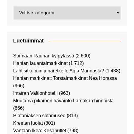
Kategoriat
Luetuimmat
Saimaan Rauhan kylpylässä
(2 600)
Hanian lauantaimarkkinat
(1 712)
Lähtisitkö minijunaretkelle Agia Marinasta?
(1 438)
Hanian markkinat: Torstaimarkkinat Nea Horassa
(966)
Imatran Valtionhotelli
(963)
Muutama pikainen havainto Larnakan hinnoista
(866)
Plataniaksen sotamuseo
(813)
Kreetan luolat
(801)
Vantaan Ikea: Kesäbuffet
(798)