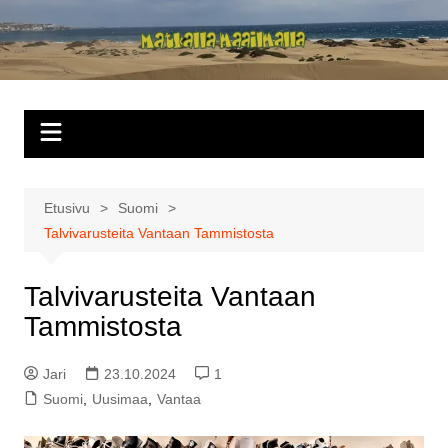
Siirry
sisältöön
Matkalla
maailmalla
Etusivu
Suomi
Talvivarusteita Vantaan Tammistosta
Talvivarusteita Vantaan
Tammistosta
Jari
23.10.2024
1
Suomi
,
Uusimaa
,
Vantaa