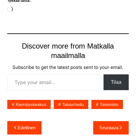
Tykkää tästä:
Loading…
Discover more from Matkalla
maailmalla
Subscribe to get the latest posts sent to your email.
Type your email…
Tilaa
Kierrätyskeskus
Talviurheilu
Tammisto
Artikkelien
Edellinen
Seuraava
selaus