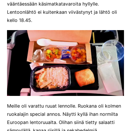
vääntäessään käsimatkatavaroita hyllylle.
Lentoonlähtö ei kuitenkaan viivästynyt ja lähtö oli
kello 18.45.
Meille oli varattu ruuat lennolle. Ruokana oli kolmen
ruokalajin special annos. Näytti kyllä ihan normilta
Euroopan lentoruualta. Olihan siinä tietty salaatti
sämpylällä, kanaa riisillä ja sekahedelmiä