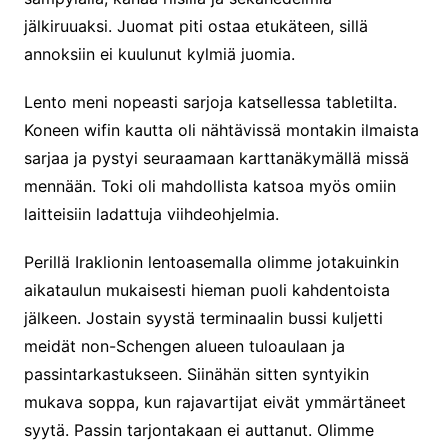
jälkiruuaksi. Juomat piti ostaa etukäteen, sillä
annoksiin ei kuulunut kylmiä juomia.
Lento meni nopeasti sarjoja katsellessa tabletilta.
Koneen wifin kautta oli nähtävissä montakin ilmaista
sarjaa ja pystyi seuraamaan karttanäkymällä missä
mennään. Toki oli mahdollista katsoa myös omiin
laitteisiin ladattuja viihdeohjelmia.
Perillä Iraklionin lentoasemalla olimme jotakuinkin
aikataulun mukaisesti hieman puoli kahdentoista
jälkeen. Jostain syystä terminaalin bussi kuljetti
meidät non-Schengen alueen tuloaulaan ja
passintarkastukseen. Siinähän sitten syntyikin
mukava soppa, kun rajavartijat eivät ymmärtäneet
syytä. Passin tarjontakaan ei auttanut. Olimme