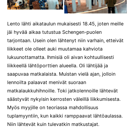
Lento lähti aikataulun mukaisesti 18.45, joten meille
jäi hyvää aikaa tutustua Schengen-puolen
tarjontaan. Usein olen lähtenyt niin varhain, etteivät
liikkeet ole olleet auki muutamaa kahviota
lukuunottamatta. Ihmisiä oli aivan kohtuullisesti
liikkeellä lähtöporttien alueella. Oli lähtijää ja
saapuvaa matkalaista. Muistan vielä ajan, jolloin
lennoilta palaavat menivät suoraan
matkalaukkuhihnoille. Toki jatkolennoille lähtevät
säästyvät nykyisin kerrosten väleillä liikkumisesta.
Myös myyjille on teoriassa mahdollisuus
tuplamyyntiin, kun kaikki ramppaavat lähtöaulassa.
Niin lähtevät kuin tulevatkin matkustajat.