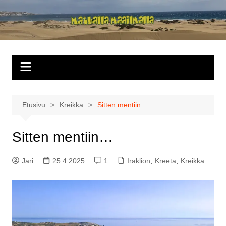
Siirry
sisältöön
Matkalla
maailmalla
Etusivu
Kreikka
Sitten mentiin…
Sitten mentiin…
Jari
25.4.2025
1
Iraklion
,
Kreeta
,
Kreikka