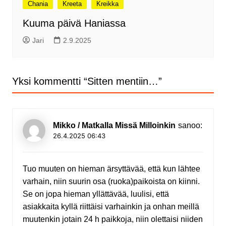
Chania
Kreeta
Kreikka
Kuuma päivä Haniassa
Jari
2.9.2025
Yksi kommentti “
Sitten mentiin…
”
Mikko / Matkalla Missä Milloinkin
sanoo:
26.4.2025 06:43
Tuo muuten on hieman ärsyttävää, että kun lähtee
varhain, niin suurin osa (ruoka)paikoista on kiinni.
Se on jopa hieman yllättävää, luulisi, että
asiakkaita kyllä riittäisi varhainkin ja onhan meillä
muutenkin jotain 24 h paikkoja, niin olettaisi niiden