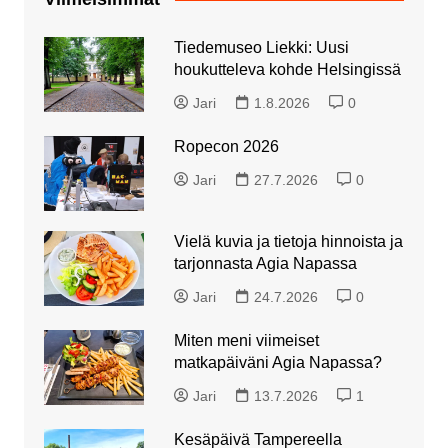
Tiedemuseo Liekki: Uusi
houkutteleva kohde Helsingissä
Jari
1.8.2026
0
Ropecon 2026
Jari
27.7.2026
0
Vielä kuvia ja tietoja hinnoista ja
tarjonnasta Agia Napassa
Jari
24.7.2026
0
Miten meni viimeiset
matkapäiväni Agia Napassa?
Jari
13.7.2026
1
Kesäpäivä Tampereella