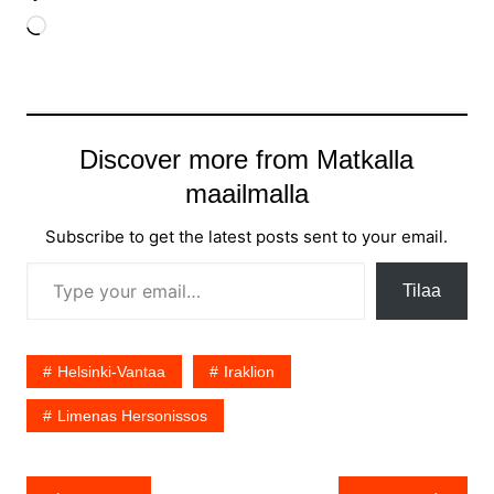
Loading…
Discover more from Matkalla
maailmalla
Subscribe to get the latest posts sent to your email.
Type your email…
Tilaa
Helsinki-Vantaa
Iraklion
Limenas Hersonissos
Artikkelien