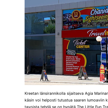
Tunnelmia Caravan 2026 -
messuilta (ja hieman
Matkamessuiltakin)
Hyvää Tuomaan päivää!
Culinary Dreamscapes -
näyttely
Puolivuotta!
Oletko jo käynyt?
Kirjamessut 2025
The art of Sailing
Kävitkö I love me messuilla?
Riiviöt
Cruise Expo -messuilla
Timantti Entressessä
Kreetan länsirannikolla sijaitseva Agia Marina
Kesällä Gumbostrandissa
käsin voi helposti tutustua saaren lumoaviin k
tavoista tehdä se on hypätä The Little Fun Trai
Kuvajournalismin parhaat