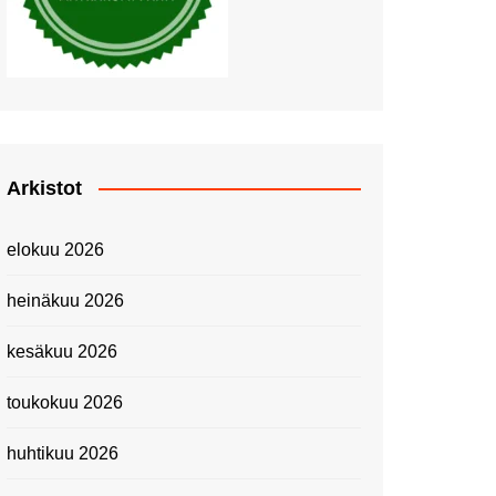
Piknik Buffeella Viking
Cinderellalla
Juhannuskävelyllä
Kuninkaantammessa
Kesän ensimmäinen
Linnanmäkipäivä
Onnea 474 -vuotias Helsinki
Arkistot
Taianomainen Laivavierailu –
Kuvittele ylellinen seikkailu
elokuu 2026
merellä!
Lähimatkailua: Pitkäkosken
heinäkuu 2026
luontopolut
Kevätmessuilla 2024
kesäkuu 2026
Caravan 2024 -messut
toukokuu 2026
Matkamessuilla 2024:
Lauantain tunnelmat
huhtikuu 2026
Matkamessut 2024:
pikapalat perjantailta