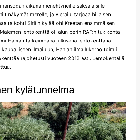
lmansodan aikana menehtyneille saksalaisille
niit näkymät merelle, ja vierailu tarjoaa hiljaisen
maalta kohti Sirilin kylää ohi Kreetan ensimmäisen
Malemen lentokenttä oli alun perin RAF:n tukikohta
imi Hanian tärkeimpänä julkisena lentokenttänä
 kaupalliseen ilmailuun, Hanian ilmailukerho toimii
tokenttää rajoitetusti vuoteen 2012 asti. Lentokentällä
ttuu.
nen kylätunnelma