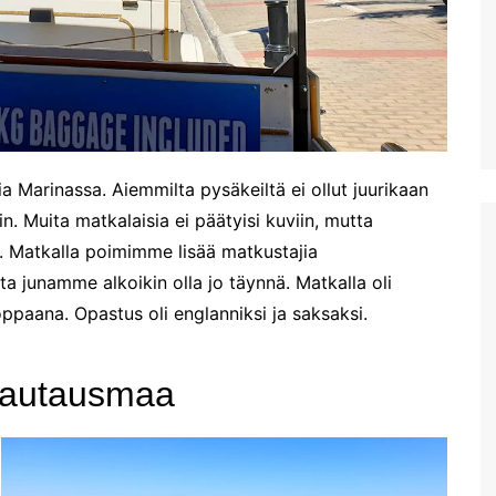
uimaranta Akrotirillä
Prevelin palmuranta ja
Kourtalioti rotko
Spinalonga
Koettua Kreetalla: Paikallinen
mobiili internet
a Marinassa. Aiemmilta pysäkeiltä ei ollut juurikaan
Hanian lauantaimarkkinat
in. Muita matkalaisia ei päätyisi kuviin, mutta
Kreetan nähtävyyksiä:
ä. Matkalla poimimme lisää matkustajia
Myyttinen Polyrrhenia
ta junamme alkoikin olla jo täynnä. Matkalla oli
Knossos
ppaana. Opastus oli englanniksi ja saksaksi.
Mobiililaajakaistan
metsästys ja Thériso
hautausmaa
Réthymno
Hanian markkinat:
Torstaimarkkinat Nea
Horassa
Kalyves ja paluumatkalla