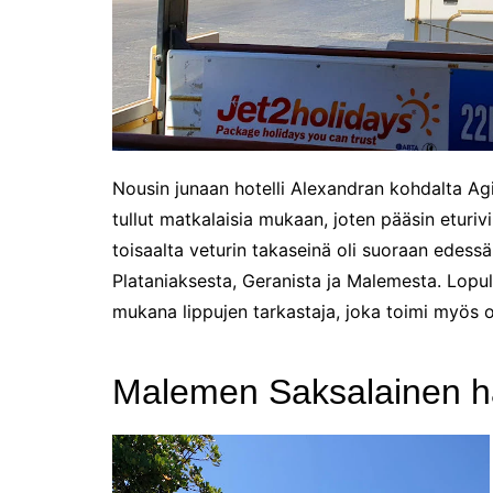
perjantaina 17.1.2025!
Joulutunnelmaa Tuomaan
Markkinoilla
Kenelle sinä sytytät
kynttilän?
Kirjamessut sekä Viini &
Ruoka 2024
Nousin junaan hotelli Alexandran kohdalta Agi
tullut matkalaisia mukaan, joten pääsin eturivi
Caravan 2024 -messut
toisaalta veturin takaseinä oli suoraan edess
Matkamessuilla 2024:
Lauantain tunnelmat
Plataniaksesta, Geranista ja Malemesta. Lopul
Matkamessut 2024:
mukana lippujen tarkastaja, joka toimi myös o
pikapalat perjantailta
Matkamessut 19-21.1.2024
Malemen Saksalainen 