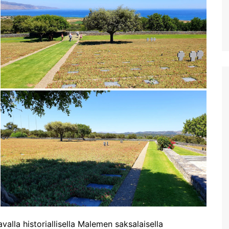
Aptera Koulesin linnoitus
Apteran muinaisalue
Huhtikuussa Elafonississa ja
Falassarnassa
Vuoden ensimmäinen
Kreikan matka
alla historiallisella Malemen saksalaisella