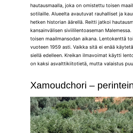
hautausmaalla, joka on omistettu toisen maai
sotilaille. Alueelta avautuvat rauhalliset ja kau
hetken historian äärellä. Reitti jatkoi hautaus
kansainvälisen siviililentoaseman Malemessa. 
toisen maailmansodan aikana. Lentokenttä to
vuoteen 1959 asti. Vaikka sitä ei enää käytetä
siellä edelleen. Kreikan ilmavoimat käytti len
on kaksi asvalttikiitotietä, mutta valaistus puu
Xamoudchori – perintei