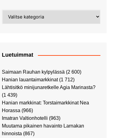
Street Art -pyhiinvaelluksella
Kahvilla Helkatissa
Myyrmäessä
Kategoriat
Värien sinfonian alkusoitto:
Ilmailumuseossa
Alppiruusupuiston
vaalipäivänä
herääminen kevääseen
Uusi UFF -myymälä avasi
ovensa kauppakeskus
Kaaressa
Luetuimmat
Vierailulla Hakasalmen
huvilalla
Saimaan Rauhan kylpylässä
(2 600)
Huutokauppa-auton tarina
Hanian lauantaimarkkinat
(1 712)
jatkuu
Lähtisitkö minijunaretkelle Agia Marinasta?
Ostosristeilyllä Viking
(1 439)
XPRSillä
Hanian markkinat: Torstaimarkkinat Nea
Peppi Pitkätossu -
Horassa
(966)
näyttelyssä
Imatran Valtionhotelli
(963)
Tutustu Vuoden Luontokuviin
Muutama pikainen havainto Larnakan
Kaaressa
hinnoista
(867)
Kulttuuria Kaaressa