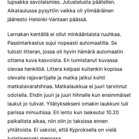
lupsakka savolaismies. Jutustelusta päätellen.
Aikataulussa pysyttiin vaikka oli ylimääräinen
jäänesto Helsinki-Vantaan päässä.
Larnakan kentällä ei ollut minkäänlaista ruuhkaa.
Passintarkastus sujui nopeasti automaatilla. Se
tulosti litteran, jossa oli hyvin hämärä automaatin
ottama kuva kasvoista. En tunnistanut kuvassa
olevaa henkilöä. Littera kelpasi kuitenkin kopissa
olevalle rajavartijalle ja matka jatkui kohti
matkatavarahihnaa. Matkalaukkua ei juuri tarvinnut
odotella. Ehdin juuri ja juuri hihnalle kun ensimmäiset
laukut jo tulivat. Yllätyksekseni omakin laukkuni tuli
parissa minuutissa. Eli lento kun laskeutui 10.20
paikallista aikaa, niin olin jo taksissa ennen
yhtätoista. Ei uskoisi, että Kyproksella on vielä
turistisesonki menossa.