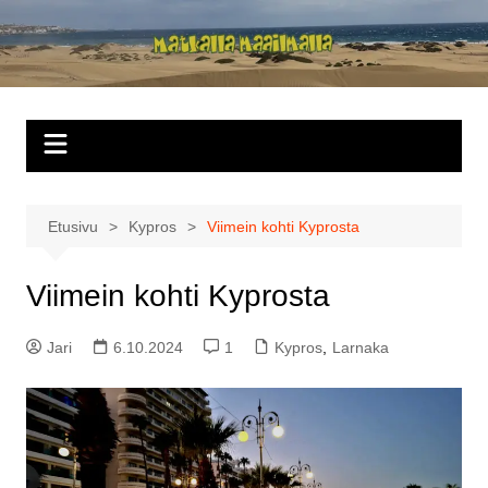
Siirry
sisältöön
Matkalla
maailmalla
Etusivu
Kypros
Viimein kohti Kyprosta
Viimein kohti Kyprosta
Jari
6.10.2024
1
Kypros
,
Larnaka