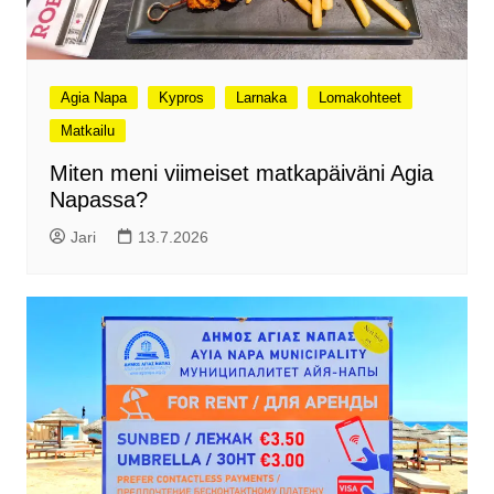
Agia Napa
Kypros
Larnaka
Lomakohteet
Matkailu
Miten meni viimeiset matkapäiväni Agia
Napassa?
Jari
13.7.2026