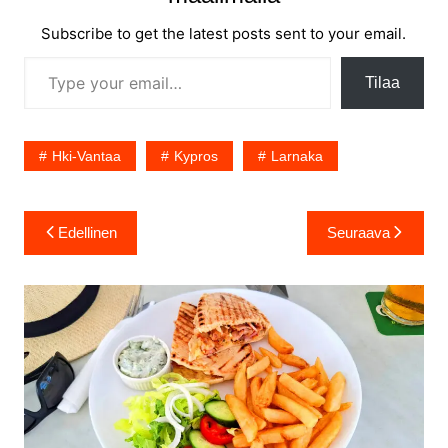
Subscribe to get the latest posts sent to your email.
Type your email…
Tilaa
Hki-Vantaa
Kypros
Larnaka
Artikkelien
Edellinen
Seuraava
selaus