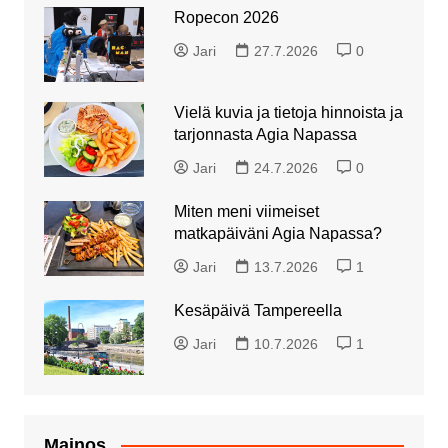
Ropecon 2026
Jari
27.7.2026
0
Vielä kuvia ja tietoja hinnoista ja
tarjonnasta Agia Napassa
Jari
24.7.2026
0
Miten meni viimeiset
matkapäiväni Agia Napassa?
Jari
13.7.2026
1
Kesäpäivä Tampereella
Jari
10.7.2026
1
Mainos