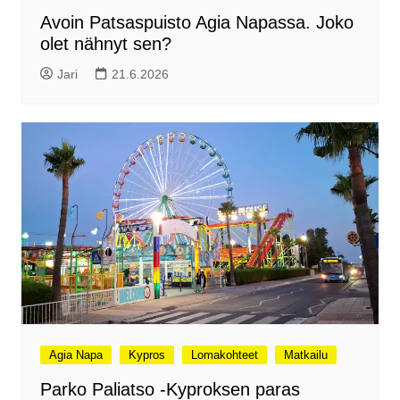
Avoin Patsaspuisto Agia Napassa. Joko
olet nähnyt sen?
Jari
21.6.2026
Agia Napa
Kypros
Lomakohteet
Matkailu
Parko Paliatso -Kyproksen paras