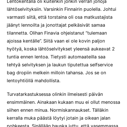
Lentokentällä oli kuitenkin jonkin verran jonoja
lähtöselvityksiin. Varsinkin Finnairin puolella. Johtui
varmasti siitä, että torstaina oli osa matkustajista
jäänyt lennoilta ja jonottajat pelkäsivät samaa
tilannetta. Olihan Finavia ohjeistanut “tulemaan
ajoissa kentälle”. Siitä vaan ei ole kovin paljon
hyötyä, koska lähtöselvitykset yleensä aukeavat 2
tuntia ennen lentoa. Tietysti automaateilla saa
tehtyä selvityksen ja laukun tiputettua selfservice
bag dropiin melkein milloin tahansa. Jos se on
lentoyhtiöllä mahdollista.
Turvatarkastuksessa olinkin ilmeisesti päivän
ensimmäinen. Ainakaan kukaan muu ei ollut menossa
siihen ennen minua. Normiskannaukset. Tälläkin
kerralla muka päästä löytyi jotain ja oikean jalan
pohkeesta. Sinällään hauska juttu, että vasemmassa