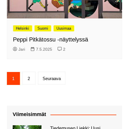
Helsinki
Suomi
Uusimaa
Peppi Pitkätossu -näyttelyssä
Jari
7.5.2025
2
Artikkelien
1
2
Seuraava
sivutus
Viimeisimmät
Tiedemuseo Liekki: Uusi