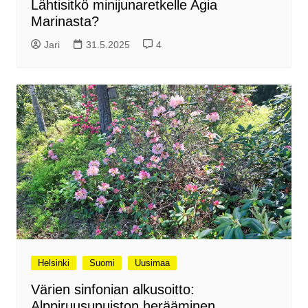
Lähtisitkö minijunaretkelle Agia
Marinasta?
Jari
31.5.2025
4
Helsinki
Suomi
Uusimaa
Värien sinfonian alkusoitto:
Alppiruusupuiston herääminen