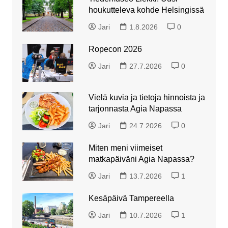
houkutteleva kohde Helsingissä
Jari
1.8.2026
0
Ropecon 2026
Jari
27.7.2026
0
Vielä kuvia ja tietoja hinnoista ja
tarjonnasta Agia Napassa
Jari
24.7.2026
0
Miten meni viimeiset
matkapäiväni Agia Napassa?
Jari
13.7.2026
1
Kesäpäivä Tampereella
Jari
10.7.2026
1