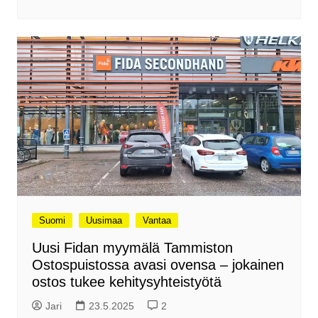
Suomi
Uusimaa
Vantaa
Uusi Fidan myymälä Tammiston
Ostospuistossa avasi ovensa – jokainen
ostos tukee kehitysyhteistyötä
Jari
23.5.2025
2