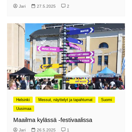
Jari
27.5.2025
2
Helsinki
Messut, näyttelyt ja tapahtumat
Suomi
Uusimaa
Maailma kylässä -festivaalissa
Jari
26.5.2025
1