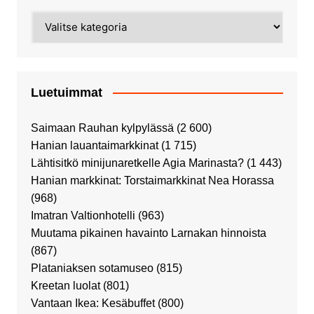
Kategoriat
Luetuimmat
Saimaan Rauhan kylpylässä
(2 600)
Hanian lauantaimarkkinat
(1 715)
Lähtisitkö minijunaretkelle Agia Marinasta?
(1 443)
Hanian markkinat: Torstaimarkkinat Nea Horassa
(968)
Imatran Valtionhotelli
(963)
Muutama pikainen havainto Larnakan hinnoista
(867)
Plataniaksen sotamuseo
(815)
Kreetan luolat
(801)
Vantaan Ikea: Kesäbuffet
(800)