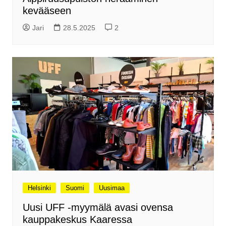
kevääseen
Jari
28.5.2025
2
Helsinki
Suomi
Uusimaa
Uusi UFF -myymälä avasi ovensa
kauppakeskus Kaaressa