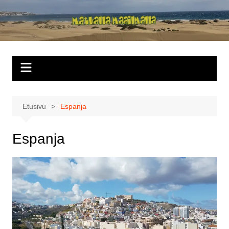
Siirry
sisältöön
Matkalla
maailmalla
Etusivu
Espanja
Espanja