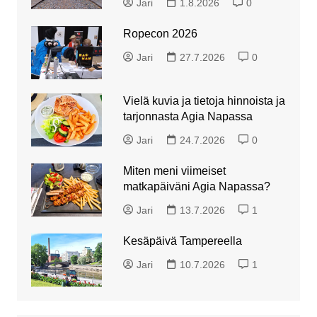
Jari
1.8.2026
0
Ropecon 2026
Jari
27.7.2026
0
Vielä kuvia ja tietoja hinnoista ja
tarjonnasta Agia Napassa
Jari
24.7.2026
0
Miten meni viimeiset
matkapäiväni Agia Napassa?
Jari
13.7.2026
1
Kesäpäivä Tampereella
Jari
10.7.2026
1