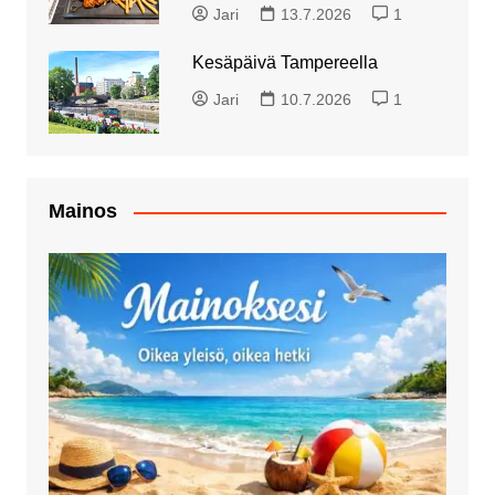
Jari
13.7.2026
1
Kesäpäivä Tampereella
Jari
10.7.2026
1
Mainos