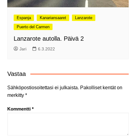
Espanja
Kanariansaaret
Lanzarote
Puerto del Carmen
Lanzarote autolla. Päivä 2
Jari
6.3.2022
Vastaa
Sähköpostiosoitettasi ei julkaista.
Pakolliset kentät on
merkitty
*
Kommentti
*