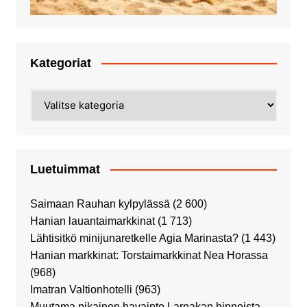
Kategoriat
Kategoriat
Luetuimmat
Saimaan Rauhan kylpylässä
(2 600)
Hanian lauantaimarkkinat
(1 713)
Lähtisitkö minijunaretkelle Agia Marinasta?
(1 443)
Hanian markkinat: Torstaimarkkinat Nea Horassa
(968)
Imatran Valtionhotelli
(963)
Muutama pikainen havainto Larnakan hinnoista