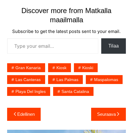
Discover more from Matkalla
maailmalla
Subscribe to get the latest posts sent to your email.
Type your email…
Tilaa
Gran Kanaria
Kiosk
Kioski
Las Canteras
Las Palmas
Maspalomas
Playa Del Ingles
Santa Catalina
Artikkelien
Edellinen
Seuraava
selaus