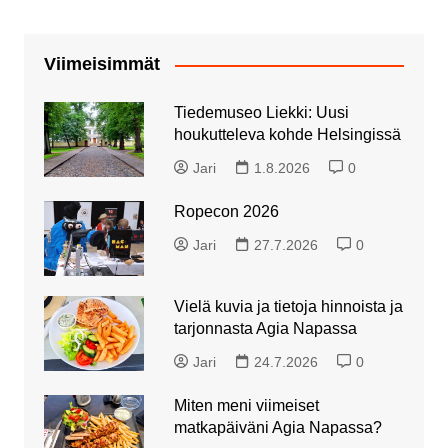
Viimeisimmät
Tiedemuseo Liekki: Uusi
houkutteleva kohde Helsingissä
Jari
1.8.2026
0
Ropecon 2026
Jari
27.7.2026
0
Vielä kuvia ja tietoja hinnoista ja
tarjonnasta Agia Napassa
Jari
24.7.2026
0
Miten meni viimeiset
matkapäiväni Agia Napassa?