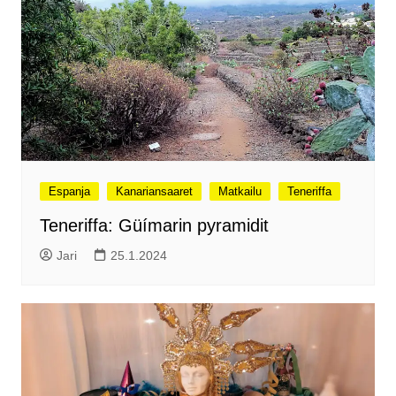
Espanja
Kanariansaaret
Matkailu
Teneriffa
Teneriffa: Güímarin pyramidit
Jari
25.1.2024