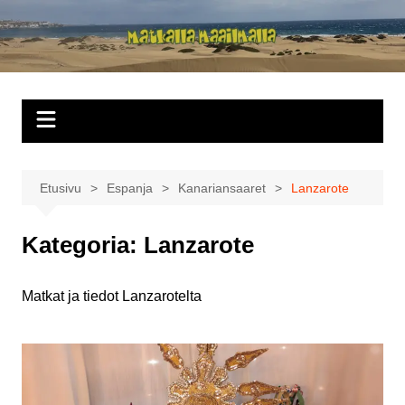
Siirry
sisältöön
Matkalla
maailmalla
Etusivu
Espanja
Kanariansaaret
Lanzarote
Kategoria:
Lanzarote
Matkat ja tiedot Lanzarotelta