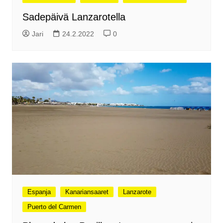
Sadepäivä Lanzarotella
Jari
24.2.2022
0
Espanja
Kanariansaaret
Lanzarote
Puerto del Carmen