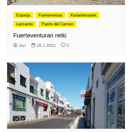
Espanja
Fuerteventura
Kanariansaaret
Lanzarote
Puerto del Carmen
Fuerteventuran retki
Jari
28.2.2022
0