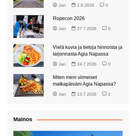
Jari
1.8.2026
0
Ropecon 2026
Jari
27.7.2026
0
Vielä kuvia ja tietoja hinnoista ja
tarjonnasta Agia Napassa
Jari
24.7.2026
0
Miten meni viimeiset
matkapäiväni Agia Napassa?
Jari
13.7.2026
1
Mainos