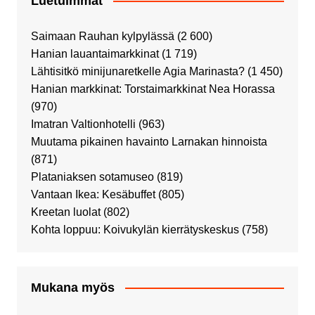
Luetuimmat
Saimaan Rauhan kylpylässä
(2 600)
Hanian lauantaimarkkinat
(1 719)
Lähtisitkö minijunaretkelle Agia Marinasta?
(1 450)
Hanian markkinat: Torstaimarkkinat Nea Horassa
(970)
Imatran Valtionhotelli
(963)
Muutama pikainen havainto Larnakan hinnoista
(871)
Plataniaksen sotamuseo
(819)
Vantaan Ikea: Kesäbuffet
(805)
Kreetan luolat
(802)
Kohta loppuu: Koivukylän kierrätyskeskus
(758)
Mukana myös