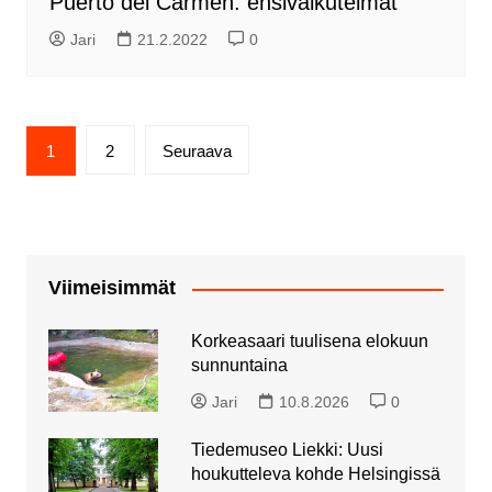
Puerto del Carmen: ensivaikutelmat
Jari
21.2.2022
0
Artikkelien
1
2
Seuraava
sivutus
Viimeisimmät
Korkeasaari tuulisena elokuun
sunnuntaina
Jari
10.8.2026
0
Tiedemuseo Liekki: Uusi
houkutteleva kohde Helsingissä