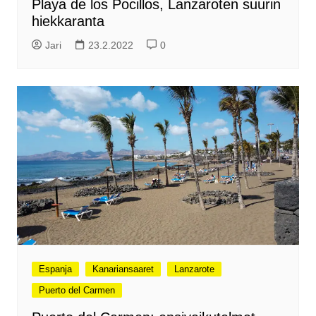
Playa de los Pocillos, Lanzaroten suurin
hiekkaranta
Jari
23.2.2022
0
Espanja
Kanariansaaret
Lanzarote
Puerto del Carmen