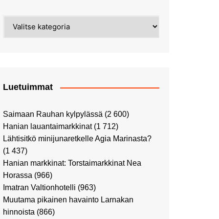
Street Art -pyhiinvaelluksella
Kahvilla Helkatissa
Myyrmäessä
Kategoriat
Värien sinfonian alkusoitto:
Ilmailumuseossa
Alppiruusupuiston
vaalipäivänä
herääminen kevääseen
Uusi UFF -myymälä avasi
ovensa kauppakeskus
Kaaressa
Luetuimmat
Vierailulla Hakasalmen
huvilalla
Saimaan Rauhan kylpylässä
(2 600)
Huutokauppa-auton tarina
Hanian lauantaimarkkinat
(1 712)
jatkuu
Lähtisitkö minijunaretkelle Agia Marinasta?
Ostosristeilyllä Viking
(1 437)
XPRSillä
Hanian markkinat: Torstaimarkkinat Nea
Peppi Pitkätossu -
Horassa
(966)
näyttelyssä
Imatran Valtionhotelli
(963)
Tutustu Vuoden Luontokuviin
Muutama pikainen havainto Larnakan
Kaaressa
hinnoista
(866)
Kulttuuria Kaaressa