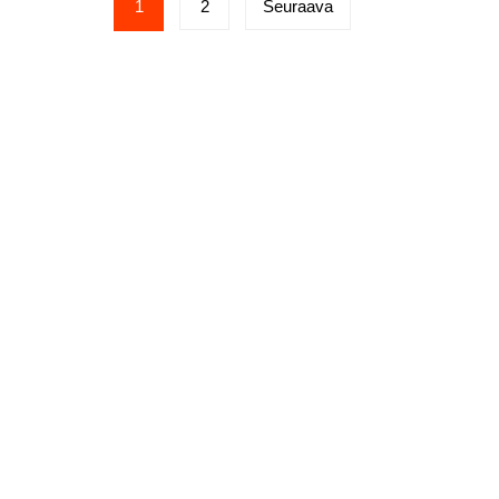
1
2
Seuraava
sivutus