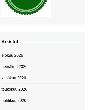
Piknik Buffeella Viking
Cinderellalla
Juhannuskävelyllä
Kuninkaantammessa
Kesän ensimmäinen
Linnanmäkipäivä
Onnea 474 -vuotias Helsinki
Arkistot
Taianomainen Laivavierailu –
Kuvittele ylellinen seikkailu
elokuu 2026
merellä!
Lähimatkailua: Pitkäkosken
heinäkuu 2026
luontopolut
Kevätmessuilla 2024
kesäkuu 2026
Caravan 2024 -messut
toukokuu 2026
Matkamessuilla 2024:
Lauantain tunnelmat
huhtikuu 2026
Matkamessut 2024:
pikapalat perjantailta