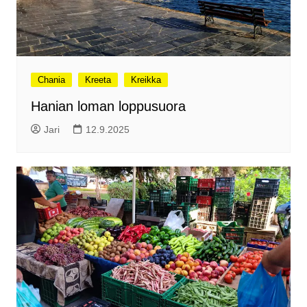
Chania
Kreeta
Kreikka
Hanian loman loppusuora
Jari
12.9.2025