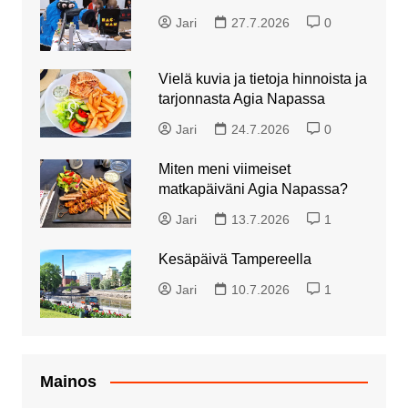
Jari
27.7.2026
0
Vielä kuvia ja tietoja hinnoista ja
tarjonnasta Agia Napassa
Jari
24.7.2026
0
Miten meni viimeiset
matkapäiväni Agia Napassa?
Jari
13.7.2026
1
Kesäpäivä Tampereella
Jari
10.7.2026
1
Mainos