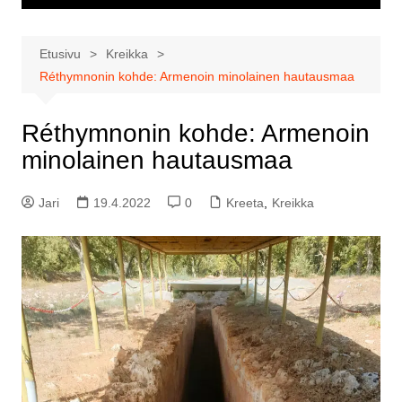
Etusivu
Kreikka
Réthymnonin kohde: Armenoin minolainen hautausmaa
Réthymnonin kohde: Armenoin
minolainen hautausmaa
Jari
19.4.2022
0
Kreeta
,
Kreikka