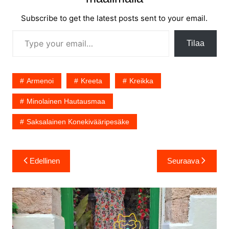
Subscribe to get the latest posts sent to your email.
Type your email…
Tilaa
Armenoi
Kreeta
Kreikka
Minolainen Hautausmaa
Saksalainen Konekivääripesäke
Artikkelien
Edellinen
Seuraava
selaus