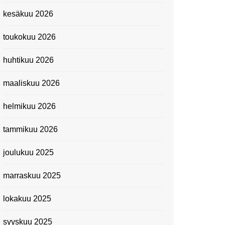
Kevätmessuilla 2024
kesäkuu 2026
Caravan 2024 -messut
toukokuu 2026
Matkamessuilla 2024:
Lauantain tunnelmat
huhtikuu 2026
Matkamessut 2024:
pikapalat perjantailta
maaliskuu 2026
Suomen kansallismuseo
helmikuu 2026
Kiasma: Dineo Seshee
Raisibe Bopapen näyttelyn
tammikuu 2026
avaisissa 5.10.2023
joulukuu 2025
marraskuu 2025
lokakuu 2025
syyskuu 2025