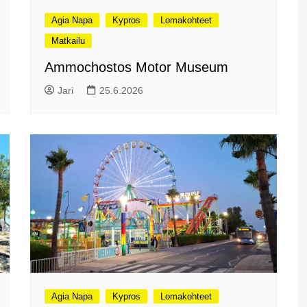
Agia Napa
Kypros
Lomakohteet
Matkailu
Ammochostos Motor Museum
Jari
25.6.2026
Agia Napa
Kypros
Lomakohteet