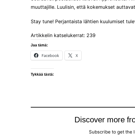
muuttajille. Luulisin, että kokemukset auttava
Riiviöt
Cruise Expo -messuilla
Stay tune! Perjantaista lähtien kuulumiset tu
Timantti Entressessä
Artikkelin katselukerrat:
239
Kesällä Gumbostrandissa
Jaa tämä:
Kuvajournalismin parhaat
2024
Facebook
X
Somero, kesäkaupunki?
Hyvää Syntymäpäivää 475-
Tykkää tästä:
vuotias Helsinki!
Suomen ensimmäinen
Grand Travel Award -
palkintogaala
Maailma kylässä -
festivaalissa
Discover more fr
Venekansan ehkä odotetuin
tapahtuma on alkanut
Subscribe to get the l