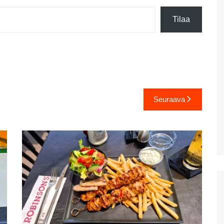
Plataniaksen sotamuseo
Tilaa
Kreetan kasvitieteellinen
puisto & puutarha
Toisena pääsiäispäivänä
Haniassa
Stavros ja muutama muu
uimaranta Akrotirillä
Seuraava
Prevelin palmuranta ja
Kourtalioti rotko
Spinalonga
Koettua Kreetalla: Paikallinen
mobiili internet
Hanian lauantaimarkkinat
Kreetan nähtävyyksiä:
Myyttinen Polyrrhenia
Knossos