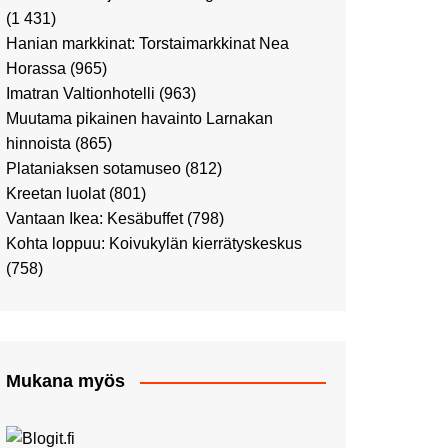
Ostosristeilyllä Viking
(1 431)
XPRSillä
Hanian markkinat: Torstaimarkkinat Nea
Peppi Pitkätossu -
Horassa
(965)
näyttelyssä
Imatran Valtionhotelli
(963)
Tutustu Vuoden Luontokuviin
Muutama pikainen havainto Larnakan
Kaaressa
hinnoista
(865)
Kulttuuria Kaaressa
Plataniaksen sotamuseo
(812)
Aikamatka 80-luvulle: I love
Kreetan luolat
(801)
8-bit
Vantaan Ikea: Kesäbuffet
(798)
Upea Didrichsenin
Kohta loppuu: Koivukylän kierrätyskeskus
taidemuseo
(758)
Joulutunnelmaa Tuomaan
Markkinoilla
Punk museo ja muutama
muu kulttuurinähtävyys
Mukana myös
Ostosristeily Tallinnaan
Kirjamessut sekä Viini &
Ruoka 2024