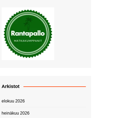
Muutosten tuulet puhaltavat
Nyt pääsee Palettilammelle!
Kesäretki kartanolle
The Tall Ships Races
Helsinki 2024
Piknik Buffeella Viking
Cinderellalla
Juhannuskävelyllä
Kuninkaantammessa
Kesän ensimmäinen
Linnanmäkipäivä
Onnea 474 -vuotias Helsinki
Arkistot
Taianomainen Laivavierailu –
Kuvittele ylellinen seikkailu
elokuu 2026
merellä!
Lähimatkailua: Pitkäkosken
heinäkuu 2026
luontopolut