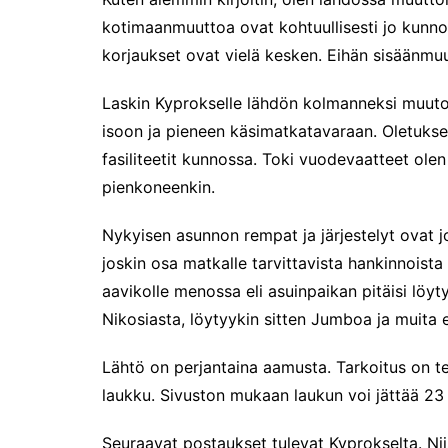
Puoli vuotta kollien kanssa
kotimaanmuuttoa ovat kohtuullisesti jo kunno
Tarinoita rakkaudesta -
korjaukset ovat vielä kesken. Eihän sisäänmuut
valokuvanäyttely
Vene 26 Båt – kevättä
Laskin Kyprokselle lähdön kolmanneksi muuto
Helsingin messuhallissa
isoon ja pieneen käsimatkatavaraan. Oletuks
SYÖ! -viikot alkoivat
fasiliteetit kunnossa. Toki vuodevaatteet ole
Tunnelmia Caravan 2026 -
pienkoneenkin.
messuilta (ja hieman
Matkamessuiltakin)
Nykyisen asunnon rempat ja järjestelyt ovat j
Hyvää Tuomaan päivää!
joskin osa matkalle tarvittavista hankinnoist
Culinary Dreamscapes -
näyttely
aavikolle menossa eli asuinpaikan pitäisi löy
Nikosiasta, löytyykin sitten Jumboa ja muita 
Puolivuotta!
Oletko jo käynyt?
Lähtö on perjantaina aamusta. Tarkoitus on t
Kirjamessut 2025
laukku. Sivuston mukaan laukun voi jättää 23 
The art of Sailing
Kävitkö I love me messuilla?
Seuraavat postaukset tulevat Kyprokselta. Nii