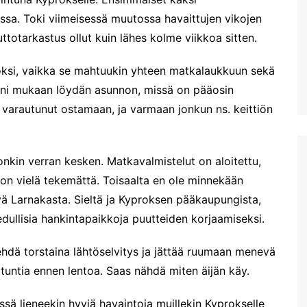
vähän kesälläkin)
Matalan luolat
Larnakan keskiaikainen linna
Tammisaar
ssa. Toki viimeisessä muutossa havaittujen vikojen
Kreetan teknisen yliopiston
Marathokefalan luo
Kävelyllä
kasviston ja eläimistön
Pyhän Johannes 
Espoo
totarkastus ollut kuin lähes kolme viikkoa sitten.
Finikoudesin rantabulevardill
suojelupuistossa 11.3.2023
luola
a
Helsinki
ksi, vaikka se mahtuukin yhteen matkalaukkuun sekä
Euroopan vanhin oliivipuu?
Karhuluola eli Ark
Larnakan arkeologinen
Lohja
luola
museo
eni mukaan löydän asunnon, missä on pääosin
Patikkaretkellä Agia
Vantaa
Marinassa. Osa 3: 2,8 km
Diktin luola Kreeta
Muutama pikainen havainto
n varautunut ostamaan, ja varmaan jonkun ns. keittiön
maalaismaisemaa ja kylää
Larnakan hinnoista
Patikkaretkellä Agia
Ensikokemukset Larnakasta
Marinassa. Osa 2: 4,2km
onkin verran kesken. Matkavalmistelut on aloitettu,
lenkki Oliivilehdoissa
Viimein kohti Kyprosta
a on vielä tekemättä. Toisaalta en ole minnekään
Patikkaretkellä Agia
Kohta mennään -Kypros
Marinassa
kutsuu
tyä Larnakasta. Sieltä ja Kyproksen pääkaupungista,
edullisia hankintapaikkoja puutteiden korjaamiseksi.
Labyrintti-puisto
Hersonissoksessa
ehdä torstaina lähtöselvitys ja jättää ruumaan menevä
Acqua Plus. Kreetan suurin
vesipuisto?
tuntia ennen lentoa. Saas nähdä miten äijän käy.
Hanian näköalakahvila
Koukouvaya ja Sunset
ssä lieneekin hyviä havaintoja muillekin Kyprokselle