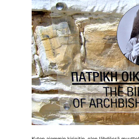
Olli ja Eino vuoden!
se
Vuoden ensimmäinen
Pa
etelänmatka
pa
Oletko tutustunut Malmin
Ag
kierrätyskeskuksen
ym
myymälään?
Th
Vihdoinkin kevät!
Na
me
Pitkästä aikaa: Poliisi
It
Näe Finnish Photo Awards
Na
2025 kilpailun palkitut
valokuvat
Ag
ra
Hyvää Pääsiäistä 2026!
La
Miksi siirretään kelloja?
Ni
Oletko käynyt lounaalla
Itiksessä?
Pa
Lounaalla Osaka
Teppanyakissa
Kuten aiemmin kirjoitin, olen lähdössä muutto