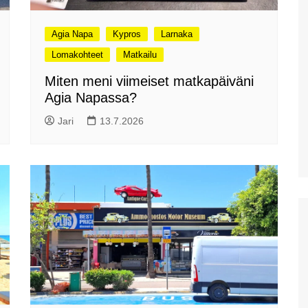
Mobiililaajakaistan
metsästys ja Thériso
Agia Napa
Kypros
Larnaka
Réthymno
Lomakohteet
Matkailu
Hanian markkinat:
Torstaimarkkinat Nea
Miten meni viimeiset matkapäiväni
Horassa
Agia Napassa?
Kalyves ja paluumatkalla
Aptera Koulesin linnoitus
Jari
13.7.2026
Apteran muinaisalue
Huhtikuussa Elafonississa ja
Falassarnassa
Vuoden ensimmäinen
Kreikan matka