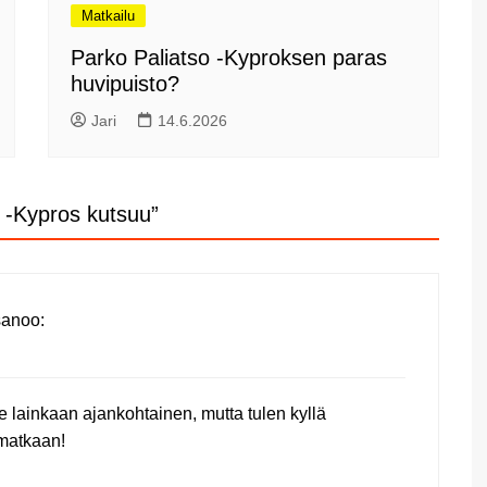
Matkailu
Parko Paliatso -Kyproksen paras
huvipuisto?
Jari
14.6.2026
-Kypros kutsuu
”
sanoo:
le lainkaan ajankohtainen, mutta tulen kyllä
 matkaan!