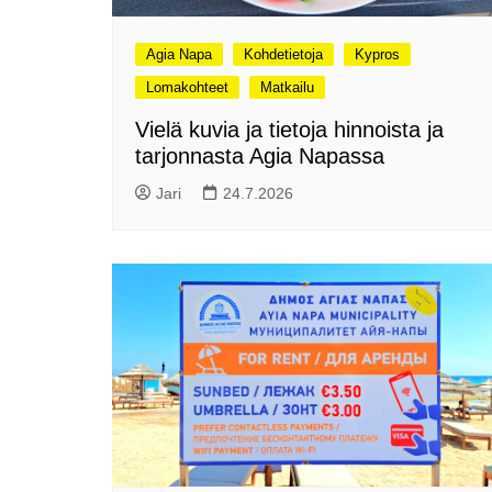
pikapalat perjantailta
Matkamessut 19-21.1.2024
Agia Napa
Kohdetietoja
Kypros
Lomakohteet
Matkailu
Vielä kuvia ja tietoja hinnoista ja
tarjonnasta Agia Napassa
Jari
24.7.2026