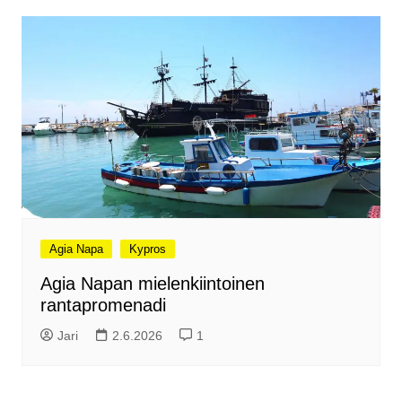
Agia Napa
Kypros
Agia Napan mielenkiintoinen
rantapromenadi
Jari
2.6.2026
1