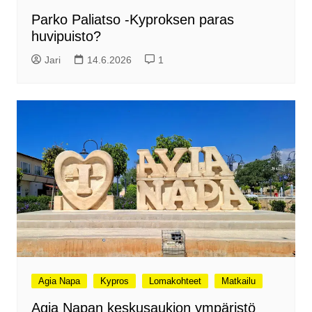
Parko Paliatso -Kyproksen paras
huvipuisto?
Jari
14.6.2026
1
Agia Napa
Kypros
Lomakohteet
Matkailu
Agia Napan keskusaukion ympäristö