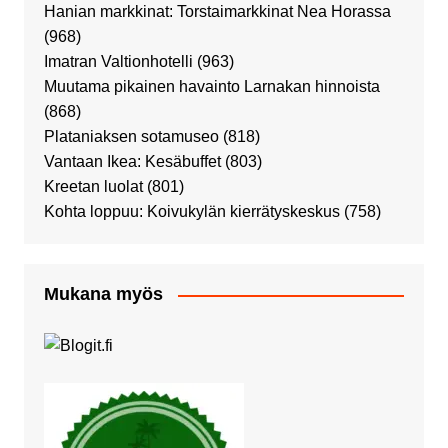
Hanian markkinat: Torstaimarkkinat Nea Horassa
(968)
Imatran Valtionhotelli
(963)
Muutama pikainen havainto Larnakan hinnoista
(868)
Plataniaksen sotamuseo
(818)
Vantaan Ikea: Kesäbuffet
(803)
Kreetan luolat
(801)
Kohta loppuu: Koivukylän kierrätyskeskus
(758)
Mukana myös