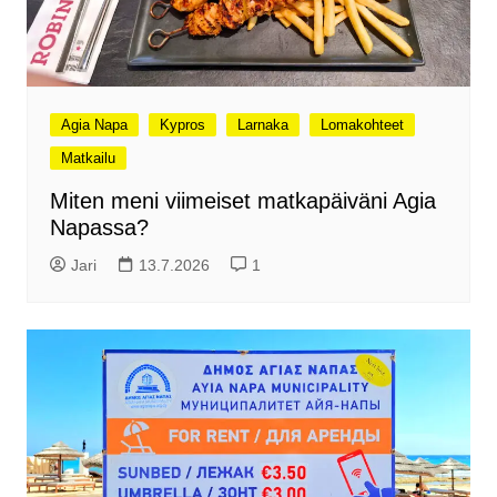
Agia Napa
Kypros
Larnaka
Lomakohteet
Matkailu
Miten meni viimeiset matkapäiväni Agia
Napassa?
Jari
13.7.2026
1