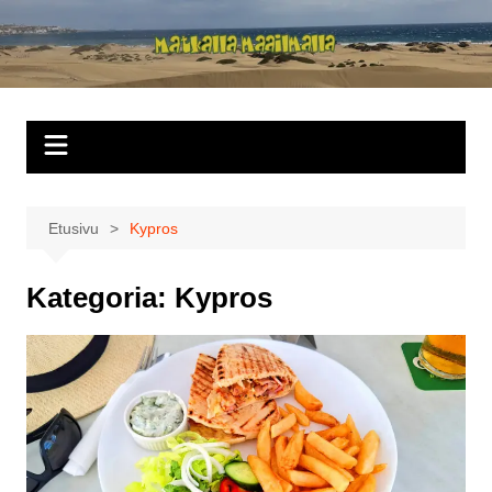
Siirry
sisältöön
Matkalla
maailmalla
Etusivu
Kypros
Kategoria:
Kypros