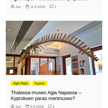
Jari
11.6.2026
1
Agia Napa
Kypros
Thalassa-museo Agia Napassa –
Kyproksen paras merimuseo?
Jari
8.6.2026
2