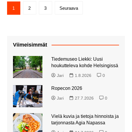
Artikkelien
1
2
3
Seuraava
sivutus
Viimeisimmät
Tiedemuseo Liekki: Uusi
houkutteleva kohde Helsingissä
Jari
1.8.2026
0
Ropecon 2026
Jari
27.7.2026
0
Vielä kuvia ja tietoja hinnoista ja
tarjonnasta Agia Napassa