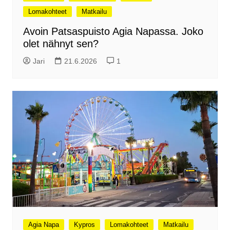
Lomakohteet
Matkailu
Avoin Patsaspuisto Agia Napassa. Joko
olet nähnyt sen?
Jari
21.6.2026
1
Agia Napa
Kypros
Lomakohteet
Matkailu