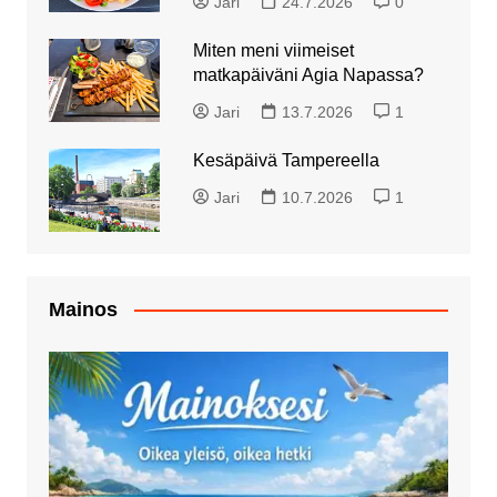
Jari
24.7.2026
0
Miten meni viimeiset
matkapäiväni Agia Napassa?
Jari
13.7.2026
1
Kesäpäivä Tampereella
Jari
10.7.2026
1
Mainos