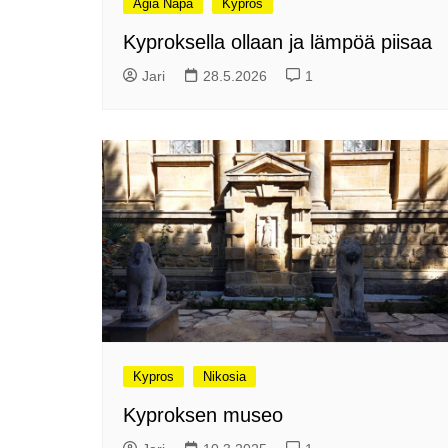
Agia Napa
Kypros
me
Pitkästä aikaa: Poliisi
Kyproksella ollaan ja lämpöä piisaa
It
Näe Finnish Photo Awards
Na
Jari
28.5.2026
1
2025 kilpailun palkitut
valokuvat
Ag
ra
Hyvää Pääsiäistä 2026!
La
Miksi siirretään kelloja?
Ni
Oletko käynyt lounaalla
Itiksessä?
Pa
Lounaalla Osaka
Teppanyakissa
Puoli vuotta kollien kanssa
Tarinoita rakkaudesta -
valokuvanäyttely
Kypros
Vene 26 Båt – kevättä
Nikosia
Helsingin messuhallissa
Kyproksen museo
SYÖ! -viikot alkoivat