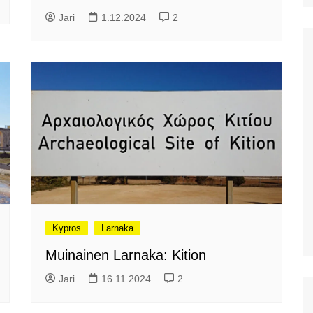
maalaismaisemaa ja kylää
Larnakan hinnoista
Jari
1.12.2024
2
Patikkaretkellä Agia
Ensikokemukset Larnakasta
Marinassa. Osa 2: 4,2km
lenkki Oliivilehdoissa
Viimein kohti Kyprosta
Patikkaretkellä Agia
Kohta mennään -Kypros
Marinassa
kutsuu
Labyrintti-puisto
Hersonissoksessa
Acqua Plus. Kreetan suurin
vesipuisto?
Hanian näköalakahvila
Koukouvaya ja Sunset
beach
Kypros
Larnaka
Plataniaksen virkistysalue:
Agia Lake
Muinainen Larnaka: Kition
Kreetan vanhin kaupunki
Lyttos
Jari
16.11.2024
2
Kato Zakros Kreetan
itäpäässä