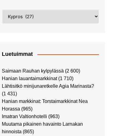
Street Art -pyhiinvaelluksella
Kahvilla Helkatissa
Myyrmäessä
Kategoriat
Värien sinfonian alkusoitto:
Ilmailumuseossa
Alppiruusupuiston
vaalipäivänä
herääminen kevääseen
Uusi UFF -myymälä avasi
ovensa kauppakeskus
Kaaressa
Luetuimmat
Vierailulla Hakasalmen
huvilalla
Saimaan Rauhan kylpylässä
(2 600)
Huutokauppa-auton tarina
Hanian lauantaimarkkinat
(1 710)
jatkuu
Lähtisitkö minijunaretkelle Agia Marinasta?
Ostosristeilyllä Viking
(1 431)
XPRSillä
Hanian markkinat: Torstaimarkkinat Nea
Peppi Pitkätossu -
Horassa
(965)
näyttelyssä
Imatran Valtionhotelli
(963)
Tutustu Vuoden Luontokuviin
Muutama pikainen havainto Larnakan
Kaaressa
hinnoista
(865)
Kulttuuria Kaaressa