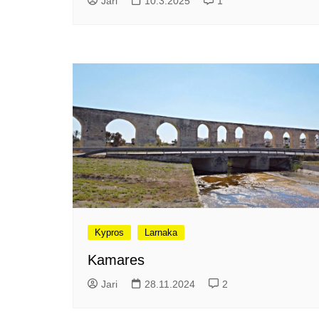
Jari
10.3.2025
1
Tunnelmia Caravan 2026 -
messuilta (ja hieman
Matkamessuiltakin)
Hyvää Tuomaan päivää!
Culinary Dreamscapes -
näyttely
Puolivuotta!
Oletko jo käynyt?
Kirjamessut 2025
The art of Sailing
Kävitkö I love me messuilla?
Riiviöt
Kypros
Larnaka
Cruise Expo -messuilla
Kamares
Timantti Entressessä
Jari
28.11.2024
2
Kesällä Gumbostrandissa
Kuvajournalismin parhaat