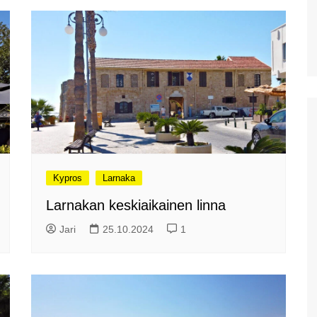
Diktin luola Kreetalla
Kreetan isoin akvaario:
Cretaquarium Gournesissa
Potamoksen ranta Maliassa
Matala helteen kourissa
Hersonissoksessa
kesäkauden 2022 alussa
Hanian länsipuolen lähirannat
Kypros
Larnaka
Iraklionin arkeologinen
museo
Larnakan keskiaikainen linna
Plataniaksen sotamuseo
Jari
25.10.2024
1
Kreetan kasvitieteellinen
puisto & puutarha
Toisena pääsiäispäivänä
Haniassa
Stavros ja muutama muu