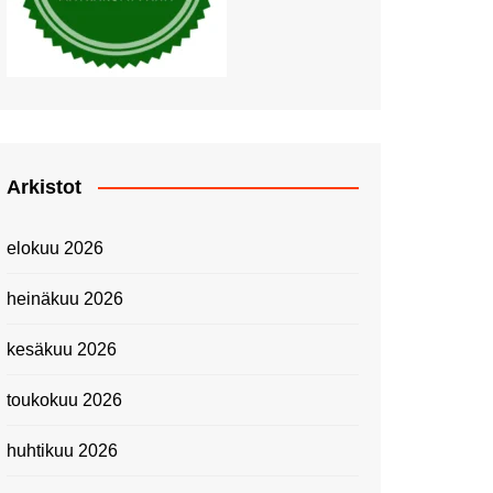
Piknik Buffeella Viking
Cinderellalla
Juhannuskävelyllä
Kuninkaantammessa
Kesän ensimmäinen
Linnanmäkipäivä
Onnea 474 -vuotias Helsinki
Arkistot
Taianomainen Laivavierailu –
Kuvittele ylellinen seikkailu
elokuu 2026
merellä!
Lähimatkailua: Pitkäkosken
heinäkuu 2026
luontopolut
Kevätmessuilla 2024
kesäkuu 2026
Caravan 2024 -messut
toukokuu 2026
Matkamessuilla 2024:
Lauantain tunnelmat
huhtikuu 2026
Matkamessut 2024:
pikapalat perjantailta