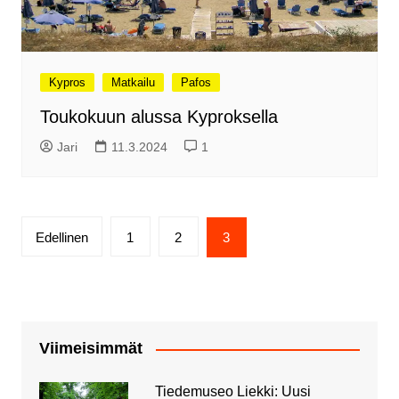
Kypros
Matkailu
Pafos
Toukokuun alussa Kyproksella
Jari
11.3.2024
1
Artikkelien
Edellinen
1
2
3
sivutus
Viimeisimmät
Tiedemuseo Liekki: Uusi