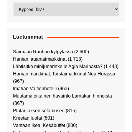
Kategoriat
Luetuimmat
Saimaan Rauhan kylpylässä
(2 600)
Hanian lauantaimarkkinat
(1 713)
Lähtisitkö minijunaretkelle Agia Marinasta?
(1 443)
Hanian markkinat: Torstaimarkkinat Nea Horassa
(967)
Imatran Valtionhotelli
(963)
Muutama pikainen havainto Larnakan hinnoista
(867)
Plataniaksen sotamuseo
(815)
Kreetan luolat
(801)
Vantaan Ikea: Kesäbuffet
(800)