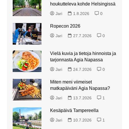
houkutteleva kohde Helsingissä
Jari
1.8.2026
0
Ropecon 2026
Jari
27.7.2026
0
Vielä kuvia ja tietoja hinnoista ja
tarjonnasta Agia Napassa
Jari
24.7.2026
0
Miten meni viimeiset
matkapäiväni Agia Napassa?
Jari
13.7.2026
1
Kesäpäivä Tampereella
Jari
10.7.2026
1