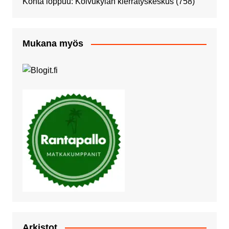
Kohta loppuu: Koivukylän kierrätyskeskus
(758)
Mukana myös
Arkistot