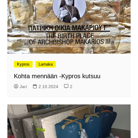
Kypros
Larnaka
Kohta mennään -Kypros kutsuu
Jari
2.10.2024
2