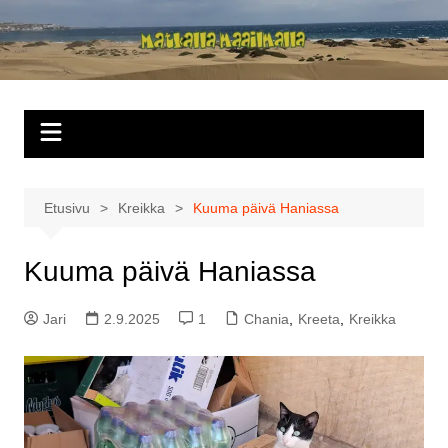
Siirry
sisältöön
Matkalla
maailmalla
Etusivu
Kreikka
Kuuma päivä Haniassa
Kuuma päivä Haniassa
Jari
2.9.2025
1
Chania
,
Kreeta
,
Kreikka