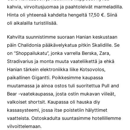
kahvia, virvoitusjuomaa ja paahtoleivät marmeladilla.
Hinta oli yhteensä kahdelta hengeltä 17,50 €. Siinä
oli aikalailla turistilisää.
Kahvilta suunnistimme suoraan Hanian keskustaan
päin Chalidonia pääkävelykatua pitkin Skalidille. Se
on “Shoppailukatu”, jonka varrella Berska, Zara,
Stradivarius ja monta muuta vaateliikettä ja ehkä
Hanian tärkein elektroniikka liike Kotsovolos,
paikallinen Gigantti. Poikkesimme kaupassa
muutamassa ja ainoa ostos tuli suoritettua Pull and
Bear -vaatekaupassa, josta ostin mukavan viileät,
valkoiset shortsit. Kaupassa oli hauska diy
kassasysteemi, jossa itse poistetiin hälyttimet
vaatteista. Ostoskadulta suuntasimme hotellillemme
vilvoittelemaan.