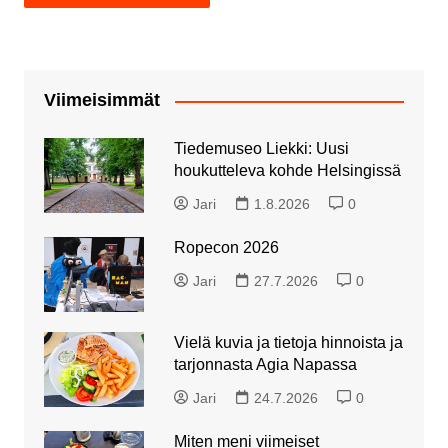
Viimeisimmät
Tiedemuseo Liekki: Uusi
houkutteleva kohde Helsingissä
Jari
1.8.2026
0
Ropecon 2026
Jari
27.7.2026
0
Vielä kuvia ja tietoja hinnoista ja
tarjonnasta Agia Napassa
Jari
24.7.2026
0
Miten meni viimeiset