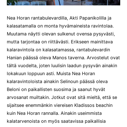
Nea Horan rantabulevardilla, Akti Papanikolilla ja
kalasatamalla on monta hyvämaineista ravintolaa.
Muutama näytti olevan sulkenut ovensa pysyvästi,
mutta tarjontaa on riittävästi. Erikseen mainittava
kalaravintola on kalasatamassa, rantabulevardin
Hanian päässä oleva Manos taverna. Arvostelut ovat
tältä vuodelta, joten luulisin laadun pysyvän ainakin
lokakuun loppuun asti. Muista Nea Horan
kalaravintoloista ainakin Selinoun päässä oleva
Beloni on paikallisten suosima ja saanut hyvät
arvosanat muiltakin. Jotkut ovat sitä mieltä, että se
sijaitsee enemmänkin viereisen Kladissos beachin
kuin Nea Horan rannalla. Ainakin useimmista
kalatarvenoista on myös saatavissa paikallisia