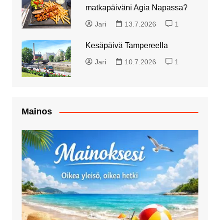
matkapäiväni Agia Napassa?
Jari
13.7.2026
1
Kesäpäivä Tampereella
Jari
10.7.2026
1
Mainos