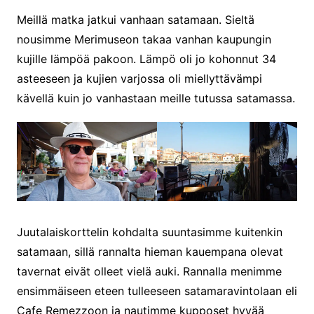
Meillä matka jatkui vanhaan satamaan. Sieltä
nousimme Merimuseon takaa vanhan kaupungin
kujille lämpöä pakoon. Lämpö oli jo kohonnut 34
asteeseen ja kujien varjossa oli miellyttävämpi
kävellä kuin jo vanhastaan meille tutussa satamassa.
Juutalaiskorttelin kohdalta suuntasimme kuitenkin
satamaan, sillä rannalta hieman kauempana olevat
tavernat eivät olleet vielä auki. Rannalla menimme
ensimmäiseen eteen tulleeseen satamaravintolaan eli
Cafe Remezzoon ja nautimme kupposet hyvää