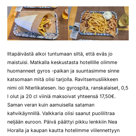
Iltapäivästä alkoi tuntumaan siltä, että eväs jo
maistuisi. Matkalla keskustasta hotellille olimme
huomanneet gyros -paikan ja suuntasimme sinne
katsomaan mitä olisi tarjolla. Ravitsemusliikkeen
nimi oli Nterlikatesen. Iso gyrospita, ranskalaiset, 0,5
l olut ja 20 cl viiniä maksoivat yhteensä 17,50€.
Saman veran kuin aamuisella sataman
kahvikäynnillä. Valkkaria olisi saanut puolilitraa
neljään euroon. Päivä päättyi pikku lenkkiin Nea
Horalla ja kaupan kautta hotelimme viilennettyyn