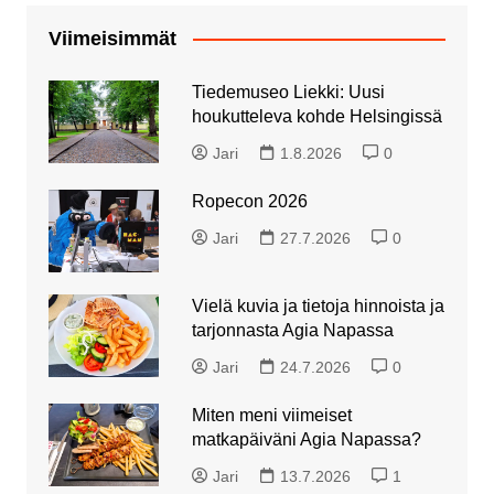
Viimeisimmät
Tiedemuseo Liekki: Uusi
houkutteleva kohde Helsingissä
Jari
1.8.2026
0
Ropecon 2026
Jari
27.7.2026
0
Vielä kuvia ja tietoja hinnoista ja
tarjonnasta Agia Napassa
Jari
24.7.2026
0
Miten meni viimeiset
matkapäiväni Agia Napassa?
Jari
13.7.2026
1