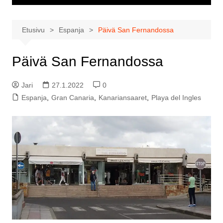
Etusivu
Espanja
Päivä San Fernandossa
Päivä San Fernandossa
Jari
27.1.2022
0
Espanja
,
Gran Canaria
,
Kanariansaaret
,
Playa del Ingles