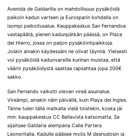
Avenida de Galdarilla on mahdollisuus pysäköidä
paikoin kadun varteen ja Eurosparin kohdalla on
isompi paikoitusalue. Kauppakeskus San Fernandoa
vastapäätä, pienen kadunpätkän päässä, on Plaza
del Hierro, jossa on paljon pysäköintipaikkoja.
Joskin ainakin käydessäni ne olivat täynnä. Yleisesti
voi pysäköidä kadunvarsille kunhan muistaa, että
väärin pysäköidystä saattaa rapsahtaa jopa 200€
sakko.
San Fernando vaikutti olevan vireä asuinalue.
Vireämpi, ainakin näin päivällä, kuin Playa del Ingles.
Tänne tulen tällä matkalla vielä toistekin, koska jäi
mm. kauppakeskus CC Bellavista katsomatta. Se
sijaitsee Galdaria alempana Calle Partera
Leonoritalla. Kadulle pääsee myös M desnudosin ja