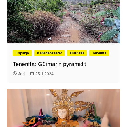
Espanja
Kanariansaaret
Matkailu
Teneriffa
Teneriffa: Güímarin pyramidit
Jari
25.1.2024