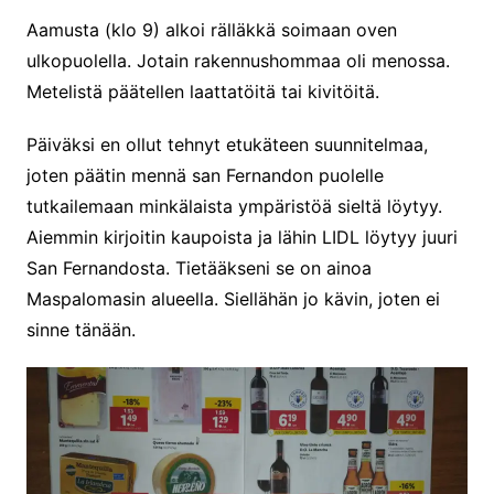
Aamusta (klo 9) alkoi rälläkkä soimaan oven
ulkopuolella. Jotain rakennushommaa oli menossa.
Metelistä päätellen laattatöitä tai kivitöitä.
Päiväksi en ollut tehnyt etukäteen suunnitelmaa,
joten päätin mennä san Fernandon puolelle
tutkailemaan minkälaista ympäristöä sieltä löytyy.
Aiemmin kirjoitin kaupoista ja lähin LIDL löytyy juuri
San Fernandosta. Tietääkseni se on ainoa
Maspalomasin alueella. Siellähän jo kävin, joten ei
sinne tänään.