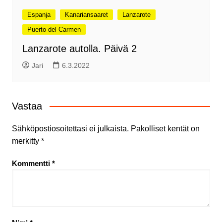
Espanja
Kanariansaaret
Lanzarote
Puerto del Carmen
Lanzarote autolla. Päivä 2
Jari
6.3.2022
Vastaa
Sähköpostiosoitettasi ei julkaista.
Pakolliset kentät on
merkitty
*
Kommentti
*