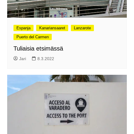
Espanja
Kanariansaaret
Lanzarote
Puerto del Carmen
Tuliaisia etsimässä
Jari
8.3.2022