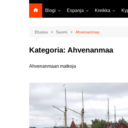
Blogi
Espanja
Kreikka
Ky
Ropecon 2026
Kanariansaaret
Kreeta
Vie
ja
Helsinkipäivänä oli tarjolla
Rodos
Etusivu
Suomi
Ahvenanmaa
musiikkia, taidetta ja kesän
Mi
ensitunnelmia
ma
Kategoria:
Ahvenanmaa
Maailma kylässä -festivaali
Ag
Tekoälyä
Am
matkasuunnittelussa?
M
Ahvenanmaan matkoja
Väärä väri valokuvanäyttely
Av
Na
Olli ja Eino vuoden!
se
Vuoden ensimmäinen
Pa
etelänmatka
pa
Oletko tutustunut Malmin
Ag
kierrätyskeskuksen
ym
myymälään?
Th
Vihdoinkin kevät!
Na