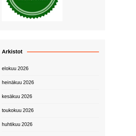
Piknik Buffeella Viking
Cinderellalla
Juhannuskävelyllä
Kuninkaantammessa
Kesän ensimmäinen
Linnanmäkipäivä
Onnea 474 -vuotias Helsinki
Arkistot
Taianomainen Laivavierailu –
Kuvittele ylellinen seikkailu
elokuu 2026
merellä!
Lähimatkailua: Pitkäkosken
heinäkuu 2026
luontopolut
Kevätmessuilla 2024
kesäkuu 2026
Caravan 2024 -messut
toukokuu 2026
Matkamessuilla 2024:
Lauantain tunnelmat
huhtikuu 2026
Matkamessut 2024:
pikapalat perjantailta