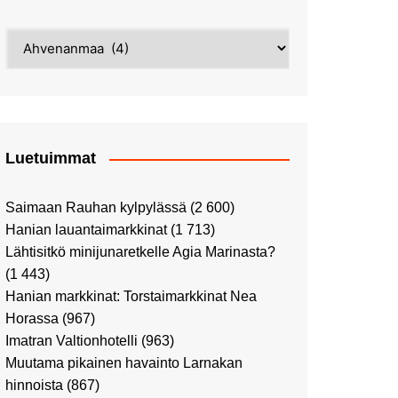
Street Art -pyhiinvaelluksella
Kahvilla Helkatissa
Myyrmäessä
Kategoriat
Värien sinfonian alkusoitto:
Ilmailumuseossa
Alppiruusupuiston
vaalipäivänä
herääminen kevääseen
Uusi UFF -myymälä avasi
ovensa kauppakeskus
Kaaressa
Luetuimmat
Vierailulla Hakasalmen
huvilalla
Saimaan Rauhan kylpylässä
(2 600)
Huutokauppa-auton tarina
Hanian lauantaimarkkinat
(1 713)
jatkuu
Lähtisitkö minijunaretkelle Agia Marinasta?
Ostosristeilyllä Viking
(1 443)
XPRSillä
Hanian markkinat: Torstaimarkkinat Nea
Peppi Pitkätossu -
Horassa
(967)
näyttelyssä
Imatran Valtionhotelli
(963)
Tutustu Vuoden Luontokuviin
Muutama pikainen havainto Larnakan
Kaaressa
hinnoista
(867)
Kulttuuria Kaaressa