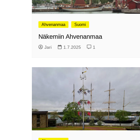
me
Pitkästä aikaa: Poliisi
It
Näe Finnish Photo Awards
Na
2025 kilpailun palkitut
Ahvenanmaa
Suomi
valokuvat
Ag
ra
Näkemiin Ahvenanmaa
Hyvää Pääsiäistä 2026!
La
Jari
1.7.2025
1
Miksi siirretään kelloja?
Ni
Oletko käynyt lounaalla
Itiksessä?
Pa
Lounaalla Osaka
Teppanyakissa
Puoli vuotta kollien kanssa
Tarinoita rakkaudesta -
valokuvanäyttely
Vene 26 Båt – kevättä
Helsingin messuhallissa
SYÖ! -viikot alkoivat