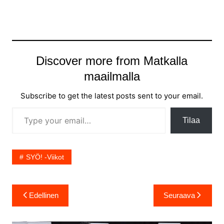
Discover more from Matkalla
maailmalla
Subscribe to get the latest posts sent to your email.
Type your email…
Tilaa
SYÖ! -viikot
Artikkelien
Edellinen
Seuraava
selaus