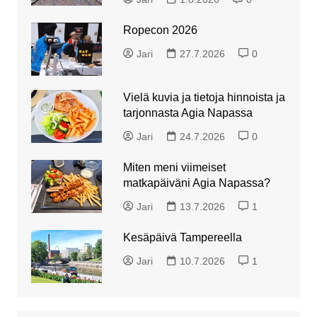
Ropecon 2026
Jari
27.7.2026
0
Vielä kuvia ja tietoja hinnoista ja
tarjonnasta Agia Napassa
Jari
24.7.2026
0
Miten meni viimeiset
matkapäiväni Agia Napassa?
Jari
13.7.2026
1
Kesäpäivä Tampereella
Jari
10.7.2026
1