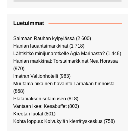
Luetuimmat
Saimaan Rauhan kylpylässä
(2 600)
Hanian lauantaimarkkinat
(1 718)
Lähtisitkö minijunaretkelle Agia Marinasta?
(1 448)
Hanian markkinat: Torstaimarkkinat Nea Horassa
(970)
Imatran Valtionhotelli
(963)
Muutama pikainen havainto Larnakan hinnoista
(868)
Plataniaksen sotamuseo
(818)
Vantaan Ikea: Kesäbuffet
(803)
Kreetan luolat
(801)
Kohta loppuu: Koivukylän kierrätyskeskus
(758)