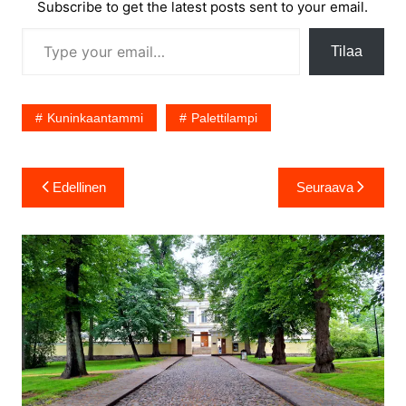
Subscribe to get the latest posts sent to your email.
Type your email…
Tilaa
Kuninkaantammi
Palettilampi
Artikkelien
Edellinen
Seuraava
selaus