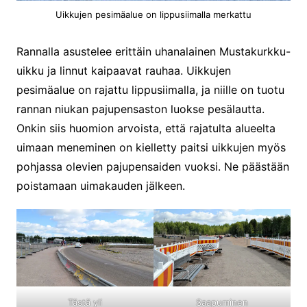
Uikkujen pesimäalue on lippusiimalla merkattu
Rannalla asustelee erittäin uhanalainen Mustakurkku-
uikku ja linnut kaipaavat rauhaa. Uikkujen
pesimäalue on rajattu lippusiimalla, ja niille on tuotu
rannan niukan pajupensaston luokse pesälautta.
Onkin siis huomion arvoista, että rajatulta alueelta
uimaan meneminen on kielletty paitsi uikkujen myös
pohjassa olevien pajupensaiden vuoksi. Ne päästään
poistamaan uimakauden jälkeen.
Tästä yli
Saapuminen