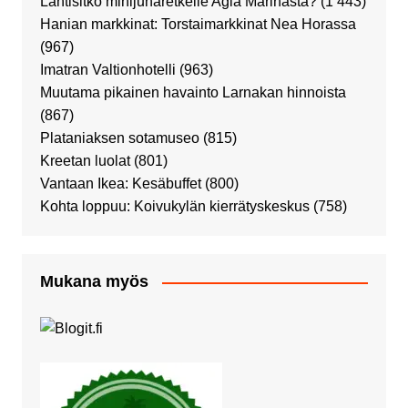
Lähtisitkö minijunaretkelle Agia Marinasta?
(1 443)
Hanian markkinat: Torstaimarkkinat Nea Horassa
(967)
Imatran Valtionhotelli
(963)
Muutama pikainen havainto Larnakan hinnoista
(867)
Plataniaksen sotamuseo
(815)
Kreetan luolat
(801)
Vantaan Ikea: Kesäbuffet
(800)
Kohta loppuu: Koivukylän kierrätyskeskus
(758)
Mukana myös