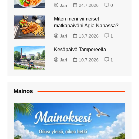
Jari
24.7.2026
0
Miten meni viimeiset
matkapäiväni Agia Napassa?
Jari
13.7.2026
1
Kesäpäivä Tampereella
Jari
10.7.2026
1
Mainos