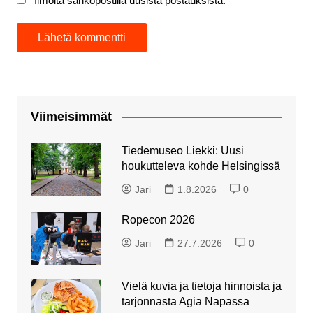
Ilmoita sähköpostilla uusista postauksista.
Viimeisimmät
Tiedemuseo Liekki: Uusi
houkutteleva kohde Helsingissä
Jari
1.8.2026
0
Ropecon 2026
Jari
27.7.2026
0
Vielä kuvia ja tietoja hinnoista ja
tarjonnasta Agia Napassa