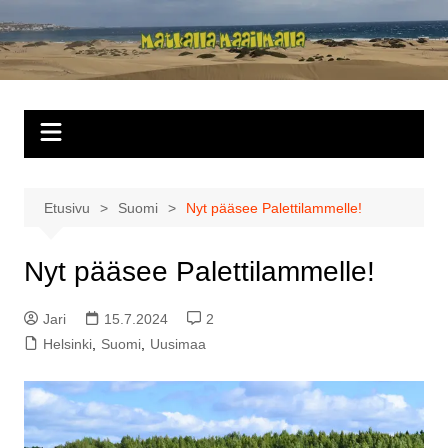
Siirry
sisältöön
Matkalla
maailmalla
Etusivu
Suomi
Nyt pääsee Palettilammelle!
Nyt pääsee Palettilammelle!
Jari
15.7.2024
2
Helsinki
,
Suomi
,
Uusimaa