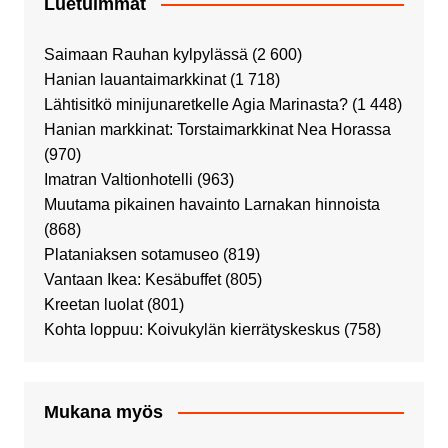
Luetuimmat
Saimaan Rauhan kylpylässä
(2 600)
Hanian lauantaimarkkinat
(1 718)
Lähtisitkö minijunaretkelle Agia Marinasta?
(1 448)
Hanian markkinat: Torstaimarkkinat Nea Horassa
(970)
Imatran Valtionhotelli
(963)
Muutama pikainen havainto Larnakan hinnoista
(868)
Plataniaksen sotamuseo
(819)
Vantaan Ikea: Kesäbuffet
(805)
Kreetan luolat
(801)
Kohta loppuu: Koivukylän kierrätyskeskus
(758)
Mukana myös