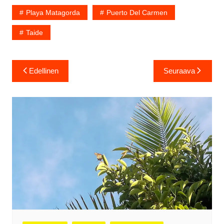
Playa Matagorda
Puerto Del Carmen
Taide
Artikkelien
Edellinen
Seuraava
selaus