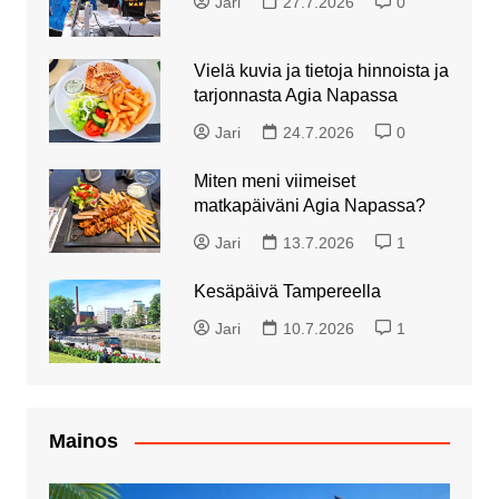
Jari
27.7.2026
0
Vielä kuvia ja tietoja hinnoista ja
tarjonnasta Agia Napassa
Jari
24.7.2026
0
Miten meni viimeiset
matkapäiväni Agia Napassa?
Jari
13.7.2026
1
Kesäpäivä Tampereella
Jari
10.7.2026
1
Mainos