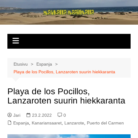
Siirry
sisältöön
Matkalla
maailmalla
Etusivu
Espanja
Playa de los Pocillos, Lanzaroten suurin hiekkaranta
Playa de los Pocillos,
Lanzaroten suurin hiekkaranta
Jari
23.2.2022
0
Espanja
,
Kanariansaaret
,
Lanzarote
,
Puerto del Carmen