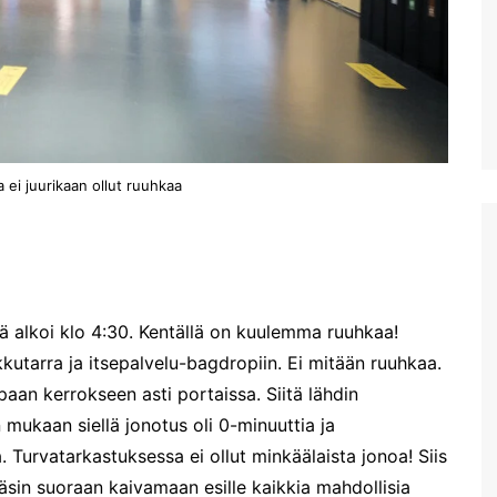
uimaranta Akrotirillä
Prevelin palmuranta ja
Kourtalioti rotko
Spinalonga
Koettua Kreetalla: Paikallinen
mobiili internet
a ei juurikaan ollut ruuhkaa
Hanian lauantaimarkkinat
Kreetan nähtävyyksiä:
Myyttinen Polyrrhenia
Knossos
Mobiililaajakaistan
ää alkoi klo 4:30. Kentällä on kuulemma ruuhkaa!
metsästys ja Thériso
ukkutarra ja itsepalvelu-bagdropiin. Ei mitään ruuhkaa.
Réthymno
paan kerrokseen asti portaissa. Siitä lähdin
Hanian markkinat:
 mukaan siellä jonotus oli 0-minuuttia ja
Torstaimarkkinat Nea
 Turvatarkastuksessa ei ollut minkäälaista jonoa! Siis
Horassa
Pääsin suoraan kaivamaan esille kaikkia mahdollisia
Kalyves ja paluumatkalla