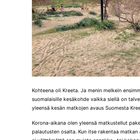
me
Pitkästä aikaa: Poliisi
It
Näe Finnish Photo Awards
Na
2025 kilpailun palkitut
valokuvat
Ag
ra
Hyvää Pääsiäistä 2026!
La
Miksi siirretään kelloja?
Ni
Oletko käynyt lounaalla
Itiksessä?
Pa
Lounaalla Osaka
Teppanyakissa
Kohteena oli Kreeta. Ja menin melkein ensimmä
Puoli vuotta kollien kanssa
suomalaisille kesäkohde vaikka siellä on talv
Tarinoita rakkaudesta -
yleensä kesän matkojen avaus Suomesta Kreet
valokuvanäyttely
Vene 26 Båt – kevättä
Korona-aikana olen yleensä matkustellut pak
Helsingin messuhallissa
palautusten osalta. Kun itse rakentaa matkan
SYÖ! -viikot alkoivat