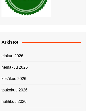
Piknik Buffeella Viking
Cinderellalla
Juhannuskävelyllä
Kuninkaantammessa
Kesän ensimmäinen
Linnanmäkipäivä
Onnea 474 -vuotias Helsinki
Arkistot
Taianomainen Laivavierailu –
Kuvittele ylellinen seikkailu
elokuu 2026
merellä!
Lähimatkailua: Pitkäkosken
heinäkuu 2026
luontopolut
Kevätmessuilla 2024
kesäkuu 2026
Caravan 2024 -messut
toukokuu 2026
Matkamessuilla 2024:
Lauantain tunnelmat
huhtikuu 2026
Matkamessut 2024:
pikapalat perjantailta