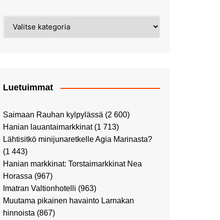
Street Art -pyhiinvaelluksella
Kahvilla Helkatissa
Myyrmäessä
Kategoriat
Värien sinfonian alkusoitto:
Ilmailumuseossa
Alppiruusupuiston
vaalipäivänä
herääminen kevääseen
Uusi UFF -myymälä avasi
ovensa kauppakeskus
Kaaressa
Luetuimmat
Vierailulla Hakasalmen
huvilalla
Saimaan Rauhan kylpylässä
(2 600)
Huutokauppa-auton tarina
Hanian lauantaimarkkinat
(1 713)
jatkuu
Lähtisitkö minijunaretkelle Agia Marinasta?
Ostosristeilyllä Viking
(1 443)
XPRSillä
Hanian markkinat: Torstaimarkkinat Nea
Peppi Pitkätossu -
Horassa
(967)
näyttelyssä
Imatran Valtionhotelli
(963)
Tutustu Vuoden Luontokuviin
Muutama pikainen havainto Larnakan
Kaaressa
hinnoista
(867)
Kulttuuria Kaaressa