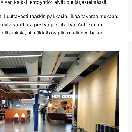
 Aivan kaikki lentoyhtiöt eivät ole järjestelmässä.
Diktin luola Kreetalla
. Luultavasti taaskin pakkasin liikaa tavaraa mukaan.
Kreetan isoin akvaario:
Cretaquarium Gournesissa
niitä vaatteita pestyä ja silitettyä. Autokin on
ollisuuksia, niin äkkiäkös pikku telineen hakee
Potamoksen ranta Maliassa
Matala helteen kourissa
Hersonissoksessa
kesäkauden 2022 alussa
Hanian länsipuolen lähirannat
Iraklionin arkeologinen
museo
Plataniaksen sotamuseo
Kreetan kasvitieteellinen
puisto & puutarha
Toisena pääsiäispäivänä
Haniassa
Stavros ja muutama muu