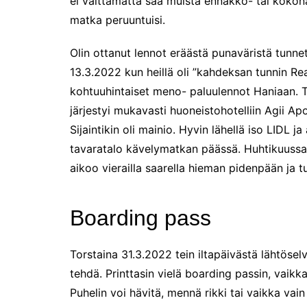
ei välttämättä saa muista ennakko- tai kokona
Tunnelmia Caravan 2026 -
matka peruuntuisi.
messuilta (ja hieman
Matkamessuiltakin)
Olin ottanut lennot eräästä punaväristä tunne
Hyvää Tuomaan päivää!
13.3.2022 kun heillä oli ”kahdeksan tunnin Re
Culinary Dreamscapes -
näyttely
kohtuuhintaiset meno- paluulennot Haniaan. T
järjestyi mukavasti huoneistohotelliin Agii Apo
Puolivuotta!
Sijaintikin oli mainio. Hyvin lähellä iso LIDL
Oletko jo käynyt?
Kirjamessut 2025
tavaratalo kävelymatkan päässä. Huhtikuussa a
aikoo vierailla saarella hieman pidenpään ja t
The art of Sailing
Kävitkö I love me messuilla?
Boarding pass
Riiviöt
Cruise Expo -messuilla
Torstaina 31.3.2022 tein iltapäivästä lähtösel
Timantti Entressessä
tehdä. Printtasin vielä boarding passin, vaik
Kesällä Gumbostrandissa
Puhelin voi hävitä, mennä rikki tai vaikka va
Kuvajournalismin parhaat