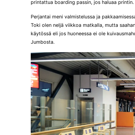
printattua boarding passin, jos haluaa printin.
2024
Somero, kesäkaupunki?
Perjantai meni valmistelussa ja pakkaamisessa
Hyvää Syntymäpäivää 475-
Toki olen neljä viikkoa matkalla, mutta saahan 
vuotias Helsinki!
käytössä eli jos huoneessa ei ole kuivausmahd
Suomen ensimmäinen
Jumbosta.
Grand Travel Award -
palkintogaala
Maailma kylässä -
festivaalissa
Venekansan ehkä odotetuin
tapahtuma on alkanut
Ensi kertaa: Helsingin
erämessut
Caravan 2025 Helsingin
messukeskuksessa
Ajatuksia Matka 2025
matkamessuilta
Matkamessut alkavat