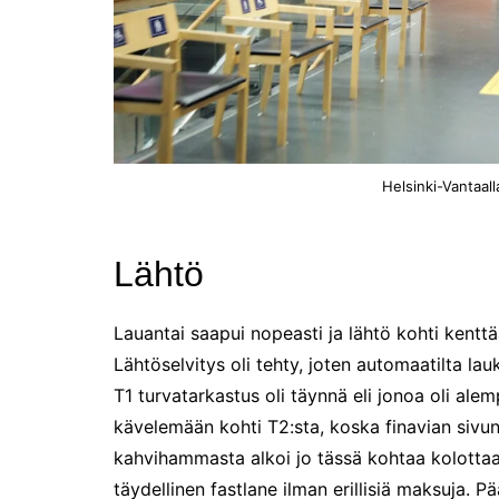
perjantaina 17.1.2025!
Joulutunnelmaa Tuomaan
Markkinoilla
Kenelle sinä sytytät
kynttilän?
Kirjamessut sekä Viini &
Ruoka 2024
Helsinki-Vantaall
Caravan 2024 -messut
Matkamessuilla 2024:
Lähtö
Lauantain tunnelmat
Matkamessut 2024:
Lauantai saapui nopeasti ja lähtö kohti kentt
pikapalat perjantailta
Lähtöselvitys oli tehty, joten automaatilta la
Matkamessut 19-21.1.2024
T1 turvatarkastus oli täynnä eli jonoa oli alem
kävelemään kohti T2:sta, koska finavian sivun
kahvihammasta alkoi jo tässä kohtaa kolottaa.
täydellinen fastlane ilman erillisiä maksuja. 