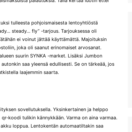
ismaksuista palautuksia. Tällä kertaa luotin ettei
maalaismaisemaa ja kylää
Larnakan hinnoista
Patikkaretkellä Agia
Ensikokemukset Larnakasta
Marinassa. Osa 2: 4,2km
tuksi tulleesta pohjoismaisesta lentoyhtiöstä
lenkki Oliivilehdoissa
Viimein kohti Kyprosta
ady… steady… fly” -tarjous. Tarjouksessa oli
Patikkaretkellä Agia
Kohta mennään -Kypros
Marinassa
kutsuu
ätähän ei voinut jättää käyttämättä. Majoituksin
stoliin, joka oli saanut erinomaiset arvosanat.
Labyrintti-puisto
Hersonissoksessa
 ja alueen suurin SYNKA -market. Lisäksi Jumbon
Acqua Plus. Kreetan suurin
utonkin saa yleensä edullisesti. Se on tärkeää, jos
vesipuisto?
utkistella laajemmin saarta.
Hanian näköalakahvila
Koukouvaya ja Sunset
beach
Plataniaksen virkistysalue:
Agia Lake
vityksen sovellutuksella. Yksinkertainen ja helppo
Kreetan vanhin kaupunki
Lyttos
ka qr-koodi tulikin kännykkään. Varma on aina varmaa.
in akku loppua. Lentokentän automaatiltakin saa
Kato Zakros Kreetan
itäpäässä