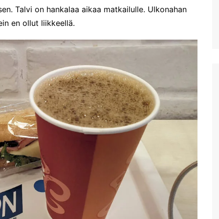
Aptera Koulesin linnoitus
asen. Talvi on hankalaa aikaa matkailulle. Ulkonahan
n en ollut liikkeellä.
Apteran muinaisalue
Huhtikuussa Elafonississa ja
Falassarnassa
Vuoden ensimmäinen
Kreikan matka