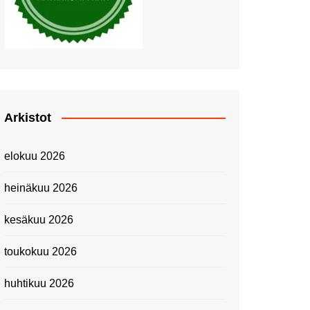
Piknik Buffeella Viking
Cinderellalla
Juhannuskävelyllä
Kuninkaantammessa
Kesän ensimmäinen
Linnanmäkipäivä
Onnea 474 -vuotias Helsinki
Arkistot
Taianomainen Laivavierailu –
Kuvittele ylellinen seikkailu
elokuu 2026
merellä!
Lähimatkailua: Pitkäkosken
heinäkuu 2026
luontopolut
Kevätmessuilla 2024
kesäkuu 2026
Caravan 2024 -messut
toukokuu 2026
Matkamessuilla 2024:
Lauantain tunnelmat
huhtikuu 2026
Matkamessut 2024:
pikapalat perjantailta