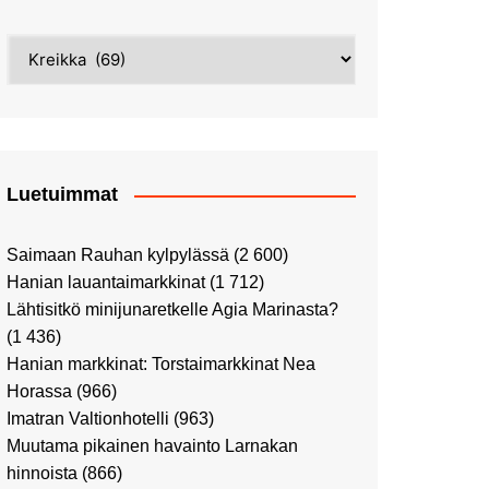
Street Art -pyhiinvaelluksella
Kahvilla Helkatissa
Myyrmäessä
Kategoriat
Värien sinfonian alkusoitto:
Ilmailumuseossa
Alppiruusupuiston
vaalipäivänä
herääminen kevääseen
Uusi UFF -myymälä avasi
ovensa kauppakeskus
Kaaressa
Luetuimmat
Vierailulla Hakasalmen
huvilalla
Saimaan Rauhan kylpylässä
(2 600)
Huutokauppa-auton tarina
Hanian lauantaimarkkinat
(1 712)
jatkuu
Lähtisitkö minijunaretkelle Agia Marinasta?
Ostosristeilyllä Viking
(1 436)
XPRSillä
Hanian markkinat: Torstaimarkkinat Nea
Peppi Pitkätossu -
Horassa
(966)
näyttelyssä
Imatran Valtionhotelli
(963)
Tutustu Vuoden Luontokuviin
Muutama pikainen havainto Larnakan
Kaaressa
hinnoista
(866)
Kulttuuria Kaaressa