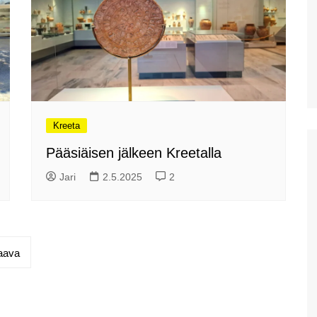
uimaranta Akrotirillä
Prevelin palmuranta ja
Kourtalioti rotko
Spinalonga
Koettua Kreetalla: Paikallinen
mobiili internet
Kreeta
Hanian lauantaimarkkinat
Pääsiäisen jälkeen Kreetalla
Kreetan nähtävyyksiä:
Myyttinen Polyrrhenia
Jari
2.5.2025
2
Knossos
Mobiililaajakaistan
metsästys ja Thériso
Réthymno
aava
Hanian markkinat:
Torstaimarkkinat Nea
Horassa
Kalyves ja paluumatkalla