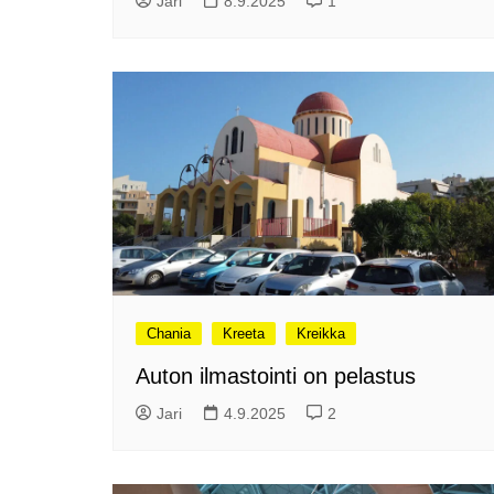
Jari
8.9.2025
1
Tunnelmia Caravan 2026 -
messuilta (ja hieman
Matkamessuiltakin)
Hyvää Tuomaan päivää!
Culinary Dreamscapes -
näyttely
Puolivuotta!
Oletko jo käynyt?
Kirjamessut 2025
The art of Sailing
Kävitkö I love me messuilla?
Chania
Kreeta
Kreikka
Riiviöt
Auton ilmastointi on pelastus
Cruise Expo -messuilla
Jari
4.9.2025
2
Timantti Entressessä
Kesällä Gumbostrandissa
Kuvajournalismin parhaat