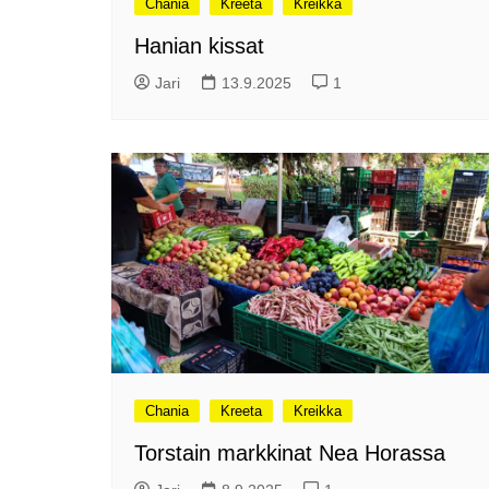
Chania
Kreeta
Kreikka
me
Pitkästä aikaa: Poliisi
Hanian kissat
It
Näe Finnish Photo Awards
Na
Jari
13.9.2025
1
2025 kilpailun palkitut
valokuvat
Ag
ra
Hyvää Pääsiäistä 2026!
La
Miksi siirretään kelloja?
Ni
Oletko käynyt lounaalla
Itiksessä?
Pa
Lounaalla Osaka
Teppanyakissa
Puoli vuotta kollien kanssa
Tarinoita rakkaudesta -
valokuvanäyttely
Chania
Vene 26 Båt – kevättä
Kreeta
Kreikka
Helsingin messuhallissa
Torstain markkinat Nea Horassa
SYÖ! -viikot alkoivat