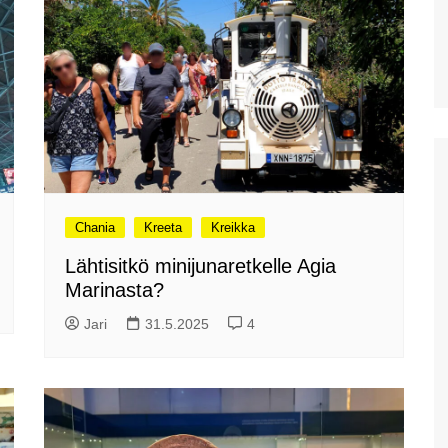
Diktin luola Kreetalla
Kreetan isoin akvaario:
Cretaquarium Gournesissa
Potamoksen ranta Maliassa
Matala helteen kourissa
Hersonissoksessa
kesäkauden 2022 alussa
Chania
Kreeta
Kreikka
Hanian länsipuolen lähirannat
Iraklionin arkeologinen
Lähtisitkö minijunaretkelle Agia
museo
Marinasta?
Plataniaksen sotamuseo
Jari
31.5.2025
4
Kreetan kasvitieteellinen
puisto & puutarha
Toisena pääsiäispäivänä
Haniassa
Stavros ja muutama muu