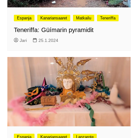
Espanja
Kanariansaaret
Matkailu
Teneriffa
Teneriffa: Güímarin pyramidit
Jari
25.1.2024
Espanja
Kanariansaaret
Lanzarote