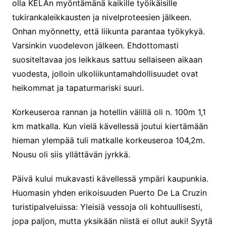
olla KELAn myöntämänä kaikille työikäisille
tukirankaleikkausten ja nivelproteesien jälkeen.
Onhan myönnetty, että liikunta parantaa työkykyä.
Varsinkin vuodelevon jälkeen. Ehdottomasti
suositeltavaa jos leikkaus sattuu sellaiseen aikaan
vuodesta, jolloin ulkoliikuntamahdollisuudet ovat
heikommat ja tapaturmariski suuri.
Korkeuseroa rannan ja hotellin välillä oli n. 100m 1,1
km matkalla. Kun vielä kävellessä joutui kiertämään
hieman ylempää tuli matkalle korkeuseroa 104,2m.
Nousu oli siis yllättävän jyrkkä.
Päivä kului mukavasti kävellessä ympäri kaupunkia.
Huomasin yhden erikoisuuden Puerto De La Cruzin
turistipalveluissa: Yleisiä vessoja oli kohtuullisesti,
jopa paljon, mutta yksikään niistä ei ollut auki! Syytä