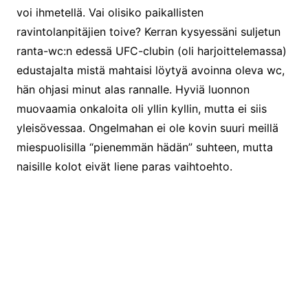
voi ihmetellä. Vai olisiko paikallisten
ravintolanpitäjien toive? Kerran kysyessäni suljetun
ranta-wc:n edessä UFC-clubin (oli harjoittelemassa)
edustajalta mistä mahtaisi löytyä avoinna oleva wc,
hän ohjasi minut alas rannalle. Hyviä luonnon
muovaamia onkaloita oli yllin kyllin, mutta ei siis
yleisövessaa. Ongelmahan ei ole kovin suuri meillä
miespuolisilla “pienemmän hädän” suhteen, mutta
naisille kolot eivät liene paras vaihtoehto.