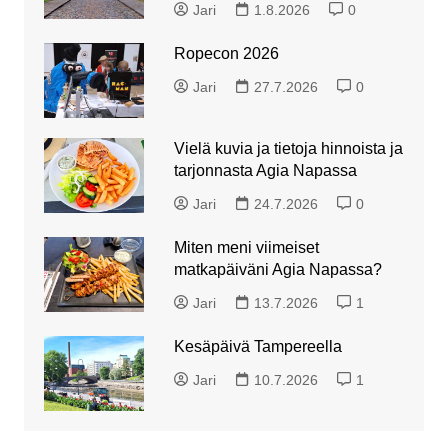
Jari
1.8.2026
0
Ropecon 2026
Jari
27.7.2026
0
Vielä kuvia ja tietoja hinnoista ja
tarjonnasta Agia Napassa
Jari
24.7.2026
0
Miten meni viimeiset
matkapäiväni Agia Napassa?
Jari
13.7.2026
1
Kesäpäivä Tampereella
Jari
10.7.2026
1