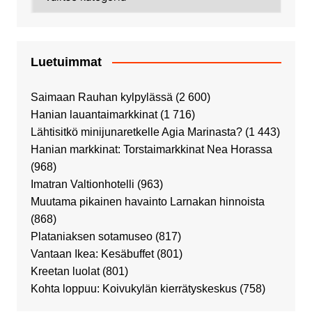
Luetuimmat
Saimaan Rauhan kylpylässä
(2 600)
Hanian lauantaimarkkinat
(1 716)
Lähtisitkö minijunaretkelle Agia Marinasta?
(1 443)
Hanian markkinat: Torstaimarkkinat Nea Horassa
(968)
Imatran Valtionhotelli
(963)
Muutama pikainen havainto Larnakan hinnoista
(868)
Plataniaksen sotamuseo
(817)
Vantaan Ikea: Kesäbuffet
(801)
Kreetan luolat
(801)
Kohta loppuu: Koivukylän kierrätyskeskus
(758)