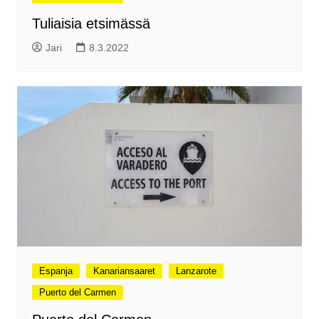
Tuliaisia etsimässä
Jari
8.3.2022
Espanja
Kanariansaaret
Lanzarote
Puerto del Carmen