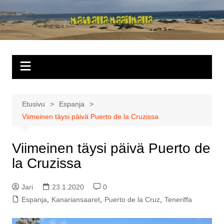
Siirry
sisältöön
Matkalla
maailmalla
Etusivu
Espanja
Viimeinen täysi päivä Puerto de la Cruzissa
Viimeinen täysi päivä Puerto de
la Cruzissa
Jari
23.1.2020
0
Espanja
,
Kanariansaaret
,
Puerto de la Cruz
,
Teneriffa