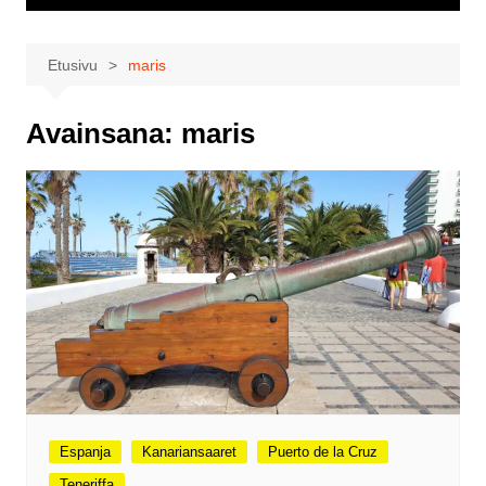
Etusivu
maris
Avainsana:
maris
Espanja
Kanariansaaret
Puerto de la Cruz
Teneriffa