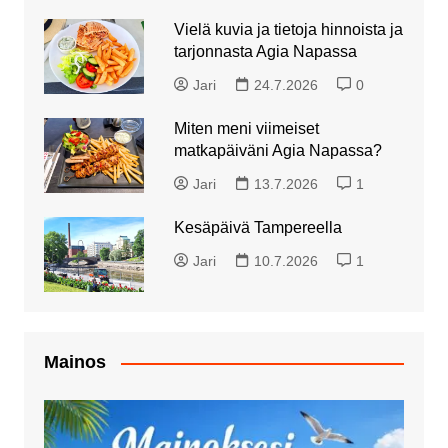
Vielä kuvia ja tietoja hinnoista ja
tarjonnasta Agia Napassa
Jari
24.7.2026
0
Miten meni viimeiset
matkapäiväni Agia Napassa?
Jari
13.7.2026
1
Kesäpäivä Tampereella
Jari
10.7.2026
1
Mainos