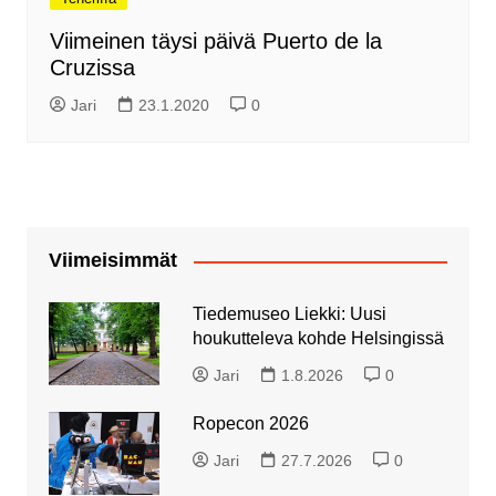
Viimeinen täysi päivä Puerto de la
Cruzissa
Jari
23.1.2020
0
Viimeisimmät
Tiedemuseo Liekki: Uusi
houkutteleva kohde Helsingissä
Jari
1.8.2026
0
Ropecon 2026
Jari
27.7.2026
0