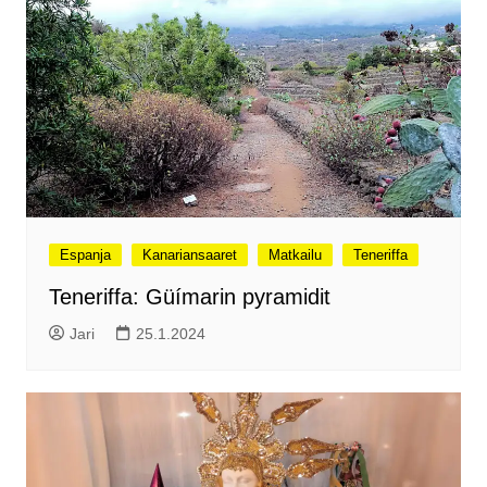
Espanja
Kanariansaaret
Matkailu
Teneriffa
Teneriffa: Güímarin pyramidit
Jari
25.1.2024