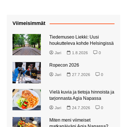
Viimeisimmät
Tiedemuseo Liekki: Uusi
houkutteleva kohde Helsingissä
Jari
1.8.2026
0
Ropecon 2026
Jari
27.7.2026
0
Vielä kuvia ja tietoja hinnoista ja
tarjonnasta Agia Napassa
Jari
24.7.2026
0
Miten meni viimeiset
matkapäiväni Agia Napassa?