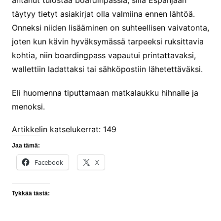
antanut tulostaa boardinpassia, sillä Espanjaan
täytyy tietyt asiakirjat olla valmiina ennen lähtöä.
Onneksi niiden lisääminen on suhteellisen vaivatonta,
joten kun kävin hyväksymässä tarpeeksi ruksittavia
kohtia, niin boardingpass vapautui printattavaksi,
wallettiin ladattaksi tai sähköpostiin lähetettäväksi.
Eli huomenna tiputtamaan matkalaukku hihnalle ja
menoksi.
Artikkelin katselukerrat:
149
Jaa tämä:
Facebook
X
Tykkää tästä: