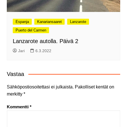
Espanja
Kanariansaaret
Lanzarote
Puerto del Carmen
Lanzarote autolla. Päivä 2
Jari
6.3.2022
Vastaa
Sähköpostiosoitettasi ei julkaista.
Pakolliset kentät on
merkitty
*
Kommentti
*