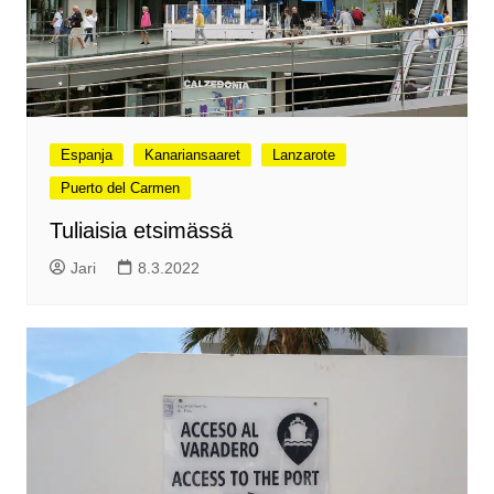
Espanja
Kanariansaaret
Lanzarote
Puerto del Carmen
Tuliaisia etsimässä
Jari
8.3.2022