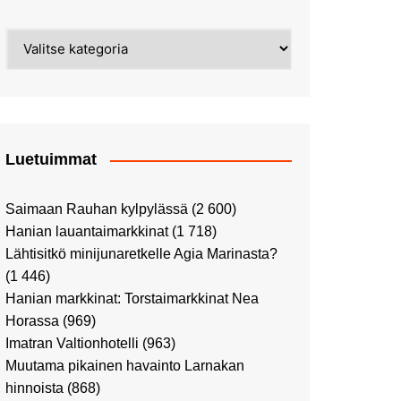
Street Art -pyhiinvaelluksella
Kahvilla Helkatissa
Myyrmäessä
Kategoriat
Värien sinfonian alkusoitto:
Ilmailumuseossa
Alppiruusupuiston
vaalipäivänä
herääminen kevääseen
Uusi UFF -myymälä avasi
ovensa kauppakeskus
Kaaressa
Luetuimmat
Vierailulla Hakasalmen
huvilalla
Saimaan Rauhan kylpylässä
(2 600)
Huutokauppa-auton tarina
Hanian lauantaimarkkinat
(1 718)
jatkuu
Lähtisitkö minijunaretkelle Agia Marinasta?
Ostosristeilyllä Viking
(1 446)
XPRSillä
Hanian markkinat: Torstaimarkkinat Nea
Peppi Pitkätossu -
Horassa
(969)
näyttelyssä
Imatran Valtionhotelli
(963)
Tutustu Vuoden Luontokuviin
Muutama pikainen havainto Larnakan
Kaaressa
hinnoista
(868)
Kulttuuria Kaaressa