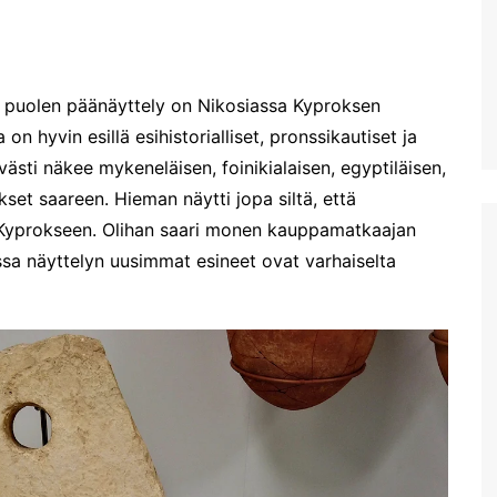
uimaranta Akrotirillä
Prevelin palmuranta ja
Kourtalioti rotko
en puolen päänäyttely on Nikosiassa Kyproksen
Spinalonga
hyvin esillä esihistorialliset, pronssikautiset ja
Koettua Kreetalla: Paikallinen
mobiili internet
västi näkee mykeneläisen, foinikialaisen, egyptiläisen,
ukset saareen. Hieman näytti jopa siltä, että
Hanian lauantaimarkkinat
sia Kyprokseen. Olihan saari monen kauppamatkaajan
Kreetan nähtävyyksiä:
Myyttinen Polyrrhenia
a näyttelyn uusimmat esineet ovat varhaiselta
Knossos
Mobiililaajakaistan
metsästys ja Thériso
Réthymno
Hanian markkinat:
Torstaimarkkinat Nea
Horassa
Kalyves ja paluumatkalla