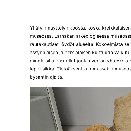
perjantaina 17.1.2025!
Joulutunnelmaa Tuomaan
Markkinoilla
Yllätyin näyttelyn koosta, koska kreikkalais
Kenelle sinä sytytät
kynttilän?
museossa. Larnakan arkeologisessa museossa on 
Kirjamessut sekä Viini &
rautakautiset löydöt alueelta. Kokoelmista sel
Ruoka 2024
assyrialaisen ja persialaisen kulttuurin vaikut
Caravan 2024 -messut
minolaisilla olisi ollut jonkin verran yhteyk
Matkamessuilla 2024:
lepopaikka. Tietääkseni kummassakin museoss
Lauantain tunnelmat
bysantin ajalta.
Matkamessut 2024:
pikapalat perjantailta
Matkamessut 19-21.1.2024