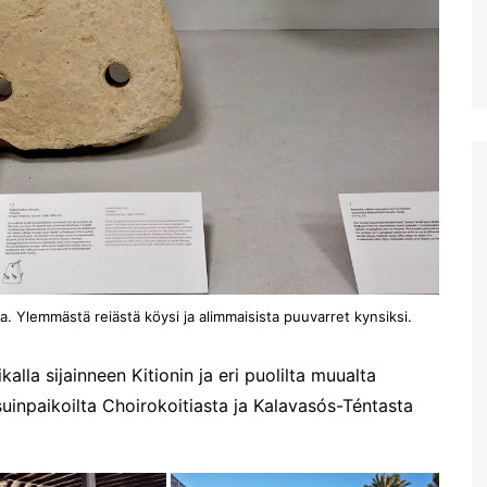
Aptera Koulesin linnoitus
Apteran muinaisalue
Huhtikuussa Elafonississa ja
Falassarnassa
Vuoden ensimmäinen
Kreikan matka
a. Ylemmästä reiästä köysi ja alimmaisista puuvarret kynsiksi.
la sijainneen Kitionin ja eri puolilta muualta
suinpaikoilta Choirokoitiasta ja Kalavasós-Téntasta