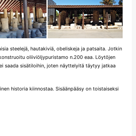
isia steelejä, hautakiviä, obeliskeja ja patsaita. Jotkin
konstruoitu oliiviöljypuristamo n.200 eaa. Löytöjen
i saada sisätiloihin, joten näyttelyitä täytyy jatkaa
en historia kiinnostaa. Sisäänpääsy on toistaiseksi