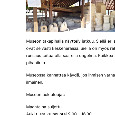
Museon takapihalla näyttely jatkuu. Siellä erila
ovat selvästi keskeneräisiä. Siellä on myös re
runsaus taitaa olla saarella ongelma. Kaikkea e
pihapiiriin.
Museossa kannattaa käydä, jos ihmisen varhain
ilmainen.
Museon aukioloajat:
Maantaina suljettu.
Auki tiistai-sunnuntai 9.00 – 16.30