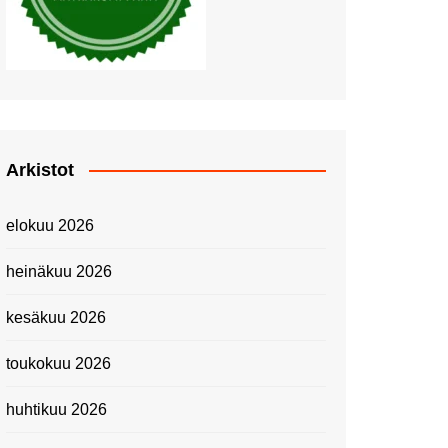
Piknik Buffeella Viking
Cinderellalla
Juhannuskävelyllä
Kuninkaantammessa
Kesän ensimmäinen
Linnanmäkipäivä
Onnea 474 -vuotias Helsinki
Arkistot
Taianomainen Laivavierailu –
Kuvittele ylellinen seikkailu
elokuu 2026
merellä!
Lähimatkailua: Pitkäkosken
heinäkuu 2026
luontopolut
Kevätmessuilla 2024
kesäkuu 2026
Caravan 2024 -messut
toukokuu 2026
Matkamessuilla 2024:
Lauantain tunnelmat
huhtikuu 2026
Matkamessut 2024:
pikapalat perjantailta