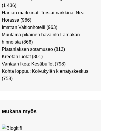
Ostosristeilyllä Viking
(1 436)
XPRSillä
Hanian markkinat: Torstaimarkkinat Nea
Peppi Pitkätossu -
Horassa
(966)
näyttelyssä
Imatran Valtionhotelli
(963)
Tutustu Vuoden Luontokuviin
Muutama pikainen havainto Larnakan
Kaaressa
hinnoista
(866)
Kulttuuria Kaaressa
Plataniaksen sotamuseo
(813)
Aikamatka 80-luvulle: I love
Kreetan luolat
(801)
8-bit
Vantaan Ikea: Kesäbuffet
(798)
Upea Didrichsenin
Kohta loppuu: Koivukylän kierrätyskeskus
taidemuseo
(758)
Joulutunnelmaa Tuomaan
Markkinoilla
Punk museo ja muutama
muu kulttuurinähtävyys
Mukana myös
Ostosristeily Tallinnaan
Kirjamessut sekä Viini &
Ruoka 2024