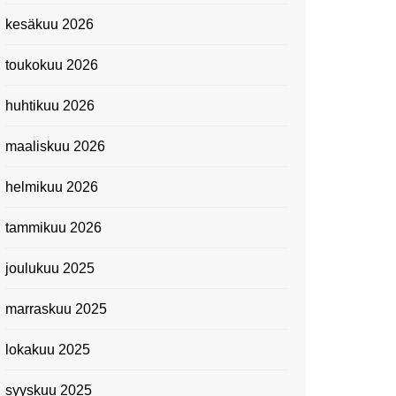
Kevätmessuilla 2024
kesäkuu 2026
Caravan 2024 -messut
toukokuu 2026
Matkamessuilla 2024:
Lauantain tunnelmat
huhtikuu 2026
Matkamessut 2024:
pikapalat perjantailta
maaliskuu 2026
Suomen kansallismuseo
helmikuu 2026
Kiasma: Dineo Seshee
Raisibe Bopapen näyttelyn
tammikuu 2026
avaisissa 5.10.2023
joulukuu 2025
marraskuu 2025
lokakuu 2025
syyskuu 2025