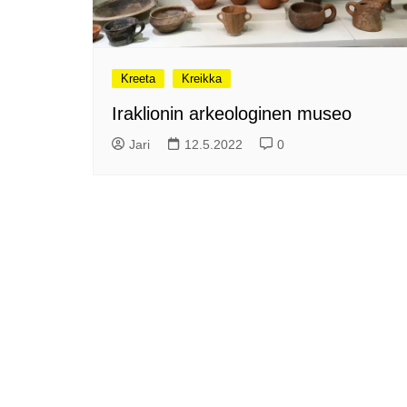
Puoli vuotta kollien kanssa
Tarinoita rakkaudesta -
valokuvanäyttely
Kreeta
Vene 26 Båt – kevättä
Kreikka
Helsingin messuhallissa
Iraklionin arkeologinen museo
SYÖ! -viikot alkoivat
Jari
12.5.2022
0
Tunnelmia Caravan 2026 -
messuilta (ja hieman
Matkamessuiltakin)
Hyvää Tuomaan päivää!
Culinary Dreamscapes -
näyttely
Puolivuotta!
Oletko jo käynyt?
Kirjamessut 2025
The art of Sailing
Kävitkö I love me messuilla?