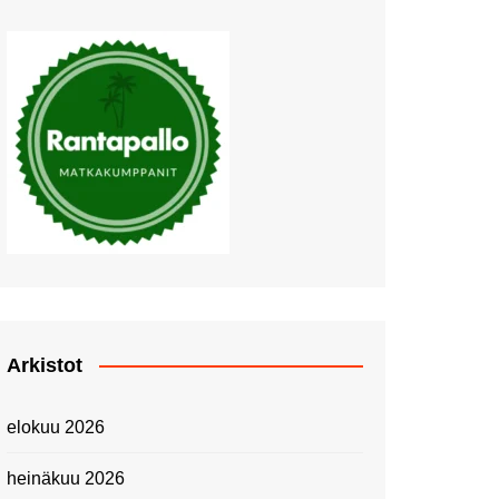
Muutosten tuulet puhaltavat
Nyt pääsee Palettilammelle!
Kesäretki kartanolle
The Tall Ships Races
Helsinki 2024
Piknik Buffeella Viking
Cinderellalla
Juhannuskävelyllä
Kuninkaantammessa
Kesän ensimmäinen
Linnanmäkipäivä
Onnea 474 -vuotias Helsinki
Arkistot
Taianomainen Laivavierailu –
Kuvittele ylellinen seikkailu
elokuu 2026
merellä!
Lähimatkailua: Pitkäkosken
heinäkuu 2026
luontopolut