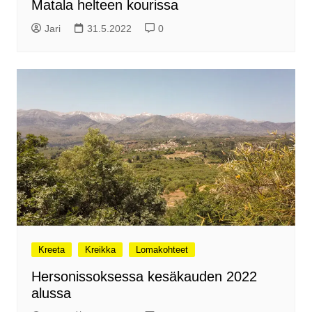
Matala helteen kourissa
Jari
31.5.2022
0
Kreeta
Kreikka
Lomakohteet
Hersonissoksessa kesäkauden 2022
alussa