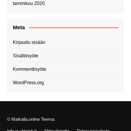
tammikuu 2020
Meta
Kirjaudu sisään
Sisältösyöte
Kommenttisyöte
WordPress.org
© Matkalla.online Teema:
Info ja yhteistyö
Yhteydenotto
Tietosuojaseloste