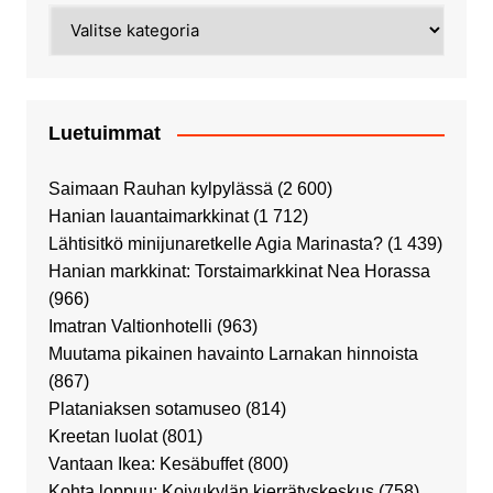
Kategoriat
Luetuimmat
Saimaan Rauhan kylpylässä
(2 600)
Hanian lauantaimarkkinat
(1 712)
Lähtisitkö minijunaretkelle Agia Marinasta?
(1 439)
Hanian markkinat: Torstaimarkkinat Nea Horassa
(966)
Imatran Valtionhotelli
(963)
Muutama pikainen havainto Larnakan hinnoista
(867)
Plataniaksen sotamuseo
(814)
Kreetan luolat
(801)
Vantaan Ikea: Kesäbuffet
(800)
Kohta loppuu: Koivukylän kierrätyskeskus
(758)