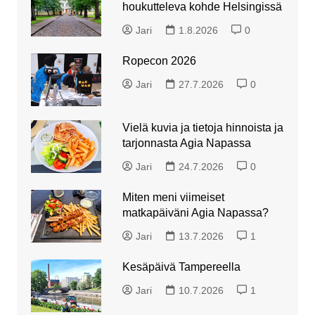
houkutteleva kohde Helsingissä
Jari
1.8.2026
0
Ropecon 2026
Jari
27.7.2026
0
Vielä kuvia ja tietoja hinnoista ja
tarjonnasta Agia Napassa
Jari
24.7.2026
0
Miten meni viimeiset
matkapäiväni Agia Napassa?
Jari
13.7.2026
1
Kesäpäivä Tampereella
Jari
10.7.2026
1