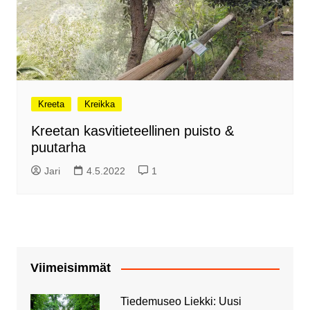
Kreeta
Kreikka
Kreetan kasvitieteellinen puisto &
puutarha
Jari
4.5.2022
1
Viimeisimmät
Tiedemuseo Liekki: Uusi