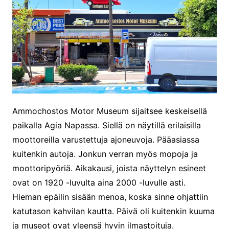
Ammochostos Motor Museum sijaitsee keskeisellä
paikalla Agia Napassa. Siellä on näytillä erilaisilla
moottoreilla varustettuja ajoneuvoja. Pääasiassa
kuitenkin autoja. Jonkun verran myös mopoja ja
moottoripyöriä. Aikakausi, joista näyttelyn esineet
ovat on 1920 -luvulta aina 2000 -luvulle asti.
Hieman epäilin sisään menoa, koska sinne ohjattiin
katutason kahvilan kautta. Päivä oli kuitenkin kuuma
ja museot ovat yleensä hyvin ilmastoituja.