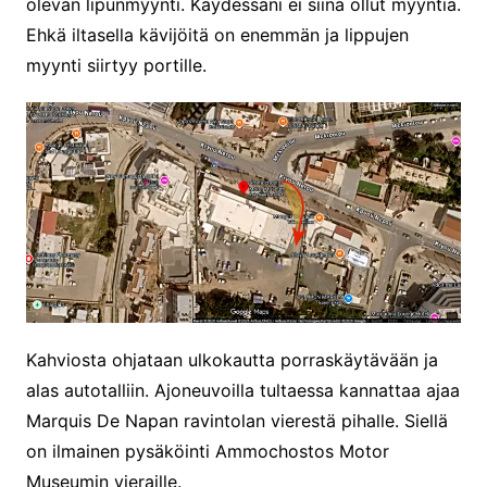
olevan lipunmyynti. Käydessäni ei siinä ollut myyntiä.
Ehkä iltasella kävijöitä on enemmän ja lippujen
myynti siirtyy portille.
Kahviosta ohjataan ulkokautta porraskäytävään ja
alas autotalliin. Ajoneuvoilla tultaessa kannattaa ajaa
Marquis De Napan ravintolan vierestä pihalle. Siellä
on ilmainen pysäköinti Ammochostos Motor
Museumin vieraille.