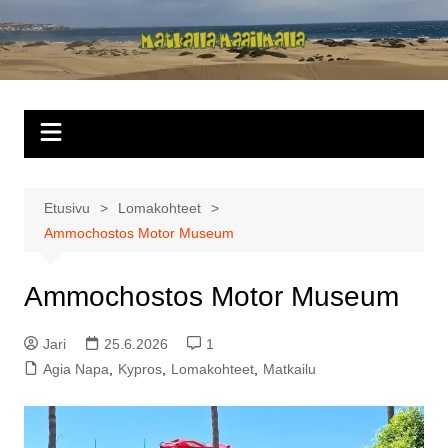
Siirry
sisältöön
Matkalla
maailmalla
Etusivu
Lomakohteet
Ammochostos Motor Museum
Ammochostos Motor Museum
Jari
25.6.2026
1
Agia Napa
,
Kypros
,
Lomakohteet
,
Matkailu