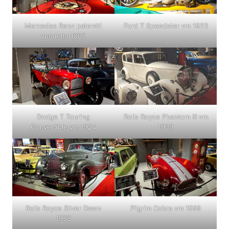
Mercedes Benz patentti
Ford T Speedster vm 1923
vuodelta 1885
Dodge T Touring
Rolls Royce Phantom III vm
Convertible vm 1924
1939
Rolls Royce Silver Dawn
Pilgrim Cobra vm 1999
1955