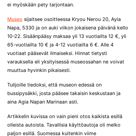
ei myöskään pety tarjontaan.
Museo
sijaitsee osoitteessa Kryou Nerou 20, Ayia
Napa, 5330 ja on auki viikon jokaisena päivänä kello
10-22. Sisäänpääsy maksaa yli 13 vuotiailta 12 €, yli
65-vuotiailta 10 € ja 4-12 vuotiailta 6 €. Alle 4
vuotiaat pääsevät ilmaiseksi. Hinnat tietysti
varauksella eli yksityisessä museossahan ne voivat
muuttua hyvinkin pikaisesti.
Tulijoille tiedoksi, että museon edessä on
bussipysäkki, josta pääsee takaisin keskustaan ja
aina Agia Napan Marinaan asti.
Artikkelin kuvissa on vain pieni otos kaikista esillä
olleista autoista. Tavallisia käyttöautoja oli melko
paljon esillä. Suomessa kuitenkin viime