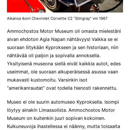
Aikansa ikoni Chevrolet Corvette C2 ”Stingray” vm 1967
Ammochostos Motor Museum oli omasta mielestäni
aivan ehdoton Agia Napan nähtävyys! Vaikka se ei
suoraan liitykään Kyprokseen ja sen historiaan, niin
nähtävää oli paljon ja sopivalla annoksella.
Yksityisenä museona siellä eivät kaikkia autot, edes
useimmat, ole suoraan alkuperäisessä asussa vaan
mukavasti kustomoitu. Varsinkin isot
“amerikanraudat” ovat todella hienosti rakennettu.
Museo ei ole suurin automuseo Kyproksella. Isompi
löytyy ainakin Limassolista. Ammochostos Motor
Museum on kuitenkin juuri sopivan kokoinen.
Kulkuneuvoja ihastellessa ei näänny, mutta toisaalta