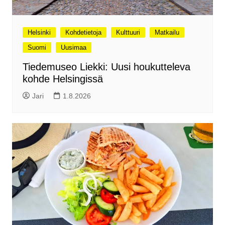
Helsinki
Kohdetietoja
Kulttuuri
Matkailu
Suomi
Uusimaa
Tiedemuseo Liekki: Uusi houkutteleva
kohde Helsingissä
Jari
1.8.2026