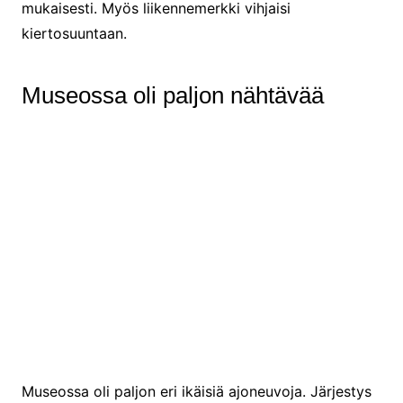
mukaisesti. Myös liikennemerkki vihjaisi
kiertosuuntaan.
Museossa oli paljon nähtävää
Dodge T Touring Convertible vm 1924
Museossa oli paljon eri ikäisiä ajoneuvoja. Järjestys