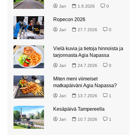
Jari
1.8.2026
0
Ropecon 2026
Jari
27.7.2026
0
Vielä kuvia ja tietoja hinnoista ja
tarjonnasta Agia Napassa
Jari
24.7.2026
0
Miten meni viimeiset
matkapäiväni Agia Napassa?
Jari
13.7.2026
1
Kesäpäivä Tampereella
Jari
10.7.2026
1