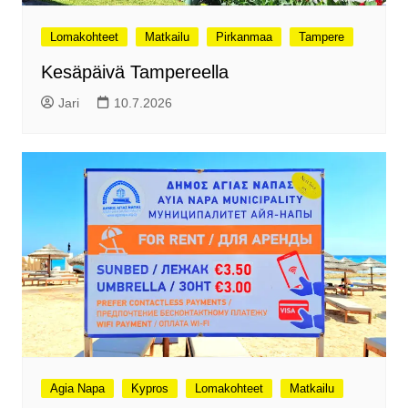
Lomakohteet
Matkailu
Pirkanmaa
Tampere
Kesäpäivä Tampereella
Jari
10.7.2026
Agia Napa
Kypros
Lomakohteet
Matkailu