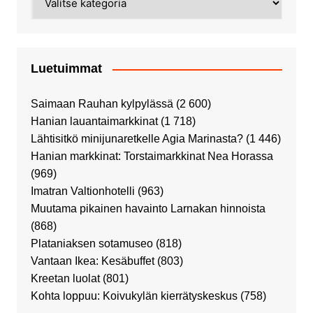
Luetuimmat
Saimaan Rauhan kylpylässä
(2 600)
Hanian lauantaimarkkinat
(1 718)
Lähtisitkö minijunaretkelle Agia Marinasta?
(1 446)
Hanian markkinat: Torstaimarkkinat Nea Horassa
(969)
Imatran Valtionhotelli
(963)
Muutama pikainen havainto Larnakan hinnoista
(868)
Plataniaksen sotamuseo
(818)
Vantaan Ikea: Kesäbuffet
(803)
Kreetan luolat
(801)
Kohta loppuu: Koivukylän kierrätyskeskus
(758)