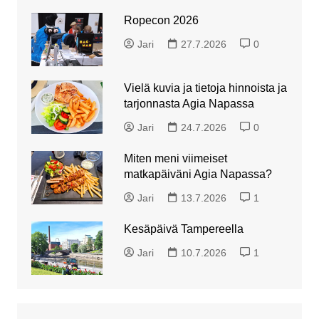
Ropecon 2026
Jari
27.7.2026
0
Vielä kuvia ja tietoja hinnoista ja
tarjonnasta Agia Napassa
Jari
24.7.2026
0
Miten meni viimeiset
matkapäiväni Agia Napassa?
Jari
13.7.2026
1
Kesäpäivä Tampereella
Jari
10.7.2026
1