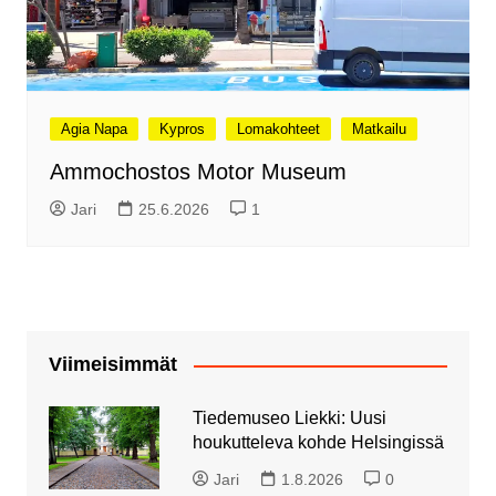
Agia Napa
Kypros
Lomakohteet
Matkailu
Ammochostos Motor Museum
Jari
25.6.2026
1
Viimeisimmät
Tiedemuseo Liekki: Uusi
houkutteleva kohde Helsingissä
Jari
1.8.2026
0