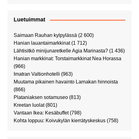
Luetuimmat
Saimaan Rauhan kylpylässä
(2 600)
Hanian lauantaimarkkinat
(1 712)
Lähtisitkö minijunaretkelle Agia Marinasta?
(1 436)
Hanian markkinat: Torstaimarkkinat Nea Horassa
(966)
Imatran Valtionhotelli
(963)
Muutama pikainen havainto Larnakan hinnoista
(866)
Plataniaksen sotamuseo
(813)
Kreetan luolat
(801)
Vantaan Ikea: Kesäbuffet
(798)
Kohta loppuu: Koivukylän kierrätyskeskus
(758)