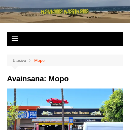
Siirry
sisältöön
Matkalla
maailmalla
Etusivu
Mopo
Avainsana:
Mopo